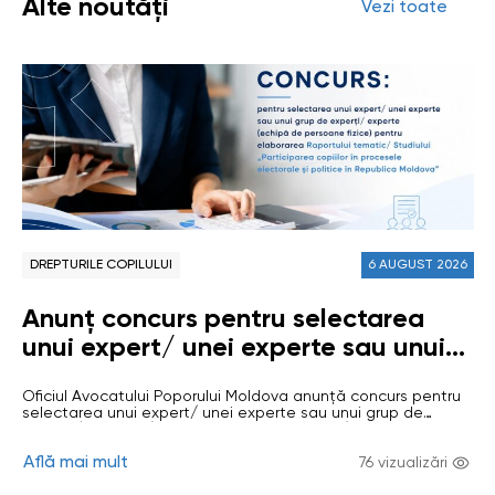
Alte noutăți
Vezi toate
DREPTURILE COPILULUI
6 AUGUST 2026
Anunț concurs pentru selectarea
unui expert/ unei experte sau unui
grup de experți/ experte (echipă de
Oficiul Avocatului Poporului Moldova anunță concurs pentru
persoane fizice) pentru elaborarea
selectarea unui expert/ unei experte sau unui grup de
Raportului tematic/ Studiului
experți/ experte (echipă de persoane fizice) pentru
elaborarea Raportului tematic/ Studiului „Participarea
„Participarea copiilor în procesele
Află mai mult
copiilor în procesele electorale și politice în Republica
76 vizualizări
Moldova” Scopul studiului: evaluarea modului în care sunt
electorale și politice în Republica