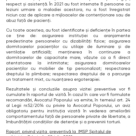
respect și asistență. În 2021 au fost internate 8 persoane cu
leziuni urmare a maladiei acestora, nu a fost înregistrat
niciun caz de aplicare a mijloacelor de contenționare sau de
abuz față de pacienți.
Cu toate acestea, au fost identificate și deficiențe în partea
ce ține de: asigurarea instituției cu aranjamente
predestinate persoanelor cu dizabilități fizice; asigurarea
dormitoarelor pacienților cu utilaje de iluminare și de
ventilație artificială; menținerea în continuare a
dormitoarelor de capacitate mare, văzute ca a fi direct
atentatoare la intimitate; asigurarea dormitoarelor
pacienților cu mobilier de tip personalizat; respectarea
dreptului la plimbare; respectarea dreptului de a parcurge
un tratament mixt, cu nuanțarea ergoterapiei.
Rezultatele și concluziile asupra vizitei preventive vor fi
cumulate în raportul de vizită. În cazul în care vor fi formulate
recomandări, Avocatul Poporului va emite, în temeiul art. 24
al Legii nr.52/2014 cu privire la Avocatul Poporului, un aviz
obligatoriu pentru instituția vizată în vederea ameliorării
comportamentului faţă de persoanele private de libertate, a
îmbunătăţirii condiţiilor de detenţie şi a prevenirii torturii.
Raport_privind vizita preventivă la IMSP Spitalul de