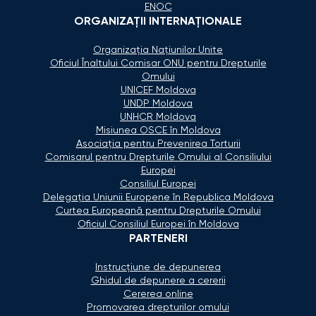
ENOC
ORGANIZAŢII INTERNAŢIONALE
Organizaţia Naţiunilor Unite
Oficiul Înaltului Comisar ONU pentru Drepturile
Omului
UNICEF Moldova
UNDP Moldova
UNHCR Moldova
Misiunea OSCE în Moldova
Asociaţia pentru Prevenirea Torturii
Comisarul pentru Drepturile Omului al Consiliului
Europei
Consiliul Europei
Delegaţia Uniunii Europene în Republica Moldova
Curtea Europeană pentru Drepturile Omului
Oficiul Consiliul Europei în Moldova
PARTENERI
Instrucțiune de depunerea
Ghidul de depunere a cererii
Cererea online
Promovarea drepturilor omului