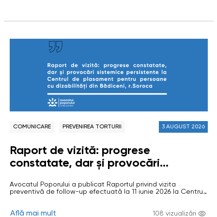
încălcarea drepturilor omului. Investigațiile au vizat…
COMUNICARE
PREVENIREA TORTURII
3 AUGUST 2026
Raport de vizită: progrese
constatate, dar și provocări
sistemice persistente la Centrul de
Avocatul Poporului a publicat Raportul privind vizita
plasament pentru persoane cu
preventivă de follow-up efectuată la 11 iunie 2026 la Centrul
dizabilități din Bădiceni, r.Soroca
de plasament temporar pentru persoane cu dizabilități
adulte (CPTPD) din comuna Bădiceni, raionul Soroca. Vizita a
Află mai mult
avut drept scop evaluarea respectării drepturilor
108 vizualizări