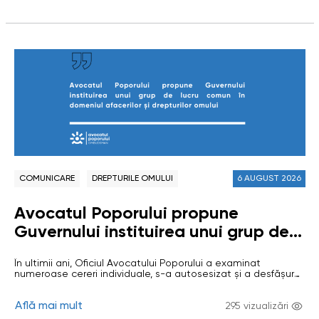
respectate drepturile civile și politice ale copiilor în
Republica Moldova, cu…
Moldova”
COMUNICARE
DREPTURILE OMULUI
6 AUGUST 2026
Avocatul Poporului propune
Guvernului instituirea unui grup de
lucru comun în domeniul afacerilor și
În ultimii ani, Oficiul Avocatului Poporului a examinat
drepturilor omului
numeroase cereri individuale, s-a autosesizat și a desfășurat
investigații privind situații în care activitatea unor
întreprinderi private sau de stat (care desfășoară activiăți cu
Află mai mult
caracter econimic), precum și insuficiența mecanismelor de
295 vizualizări
reglementare și control, au generat riscuri sau au condus la