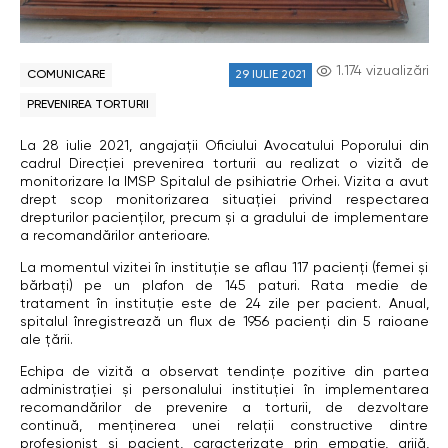
1.174 vizualizări
COMUNICARE
29 IULIE 2021
PREVENIREA TORTURII
La 28 iulie 2021, angajații Oficiului Avocatului Poporului din
cadrul Direcției prevenirea torturii au realizat o vizită de
monitorizare la IMSP Spitalul de psihiatrie Orhei. Vizita a avut
drept scop monitorizarea situației privind respectarea
drepturilor pacienților, precum și a gradului de implementare
a recomandărilor anterioare.
La momentul vizitei în instituție se aflau 117 pacienți (femei și
bărbați) pe un plafon de 145 paturi. Rata medie de
tratament în instituție este de 24 zile per pacient. Anual,
spitalul înregistrează un flux de 1956 pacienți din 5 raioane
ale țării.
Echipa de vizită a observat tendințe pozitive din partea
administrației și personalului instituției în implementarea
recomandărilor de prevenire a torturii, de dezvoltare
continuă, menținerea unei relații constructive dintre
profesionist și pacient, caracterizate prin empatie, grijă,