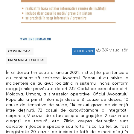
369 vizualizări
COMUNICARE
6 IULIE 2021
PREVENIREA TORTURII
În al doilea trimestru al anului 2021, instituțiile penitenciare
au continuat să sesizeze Avocatul Poporului cu privire la
incidentele ce au avut loc zilnic în sistemul închis conform
obligațiunilor prevăzute de art.232 Codul de executare al R.
Moldova. Urmare, a sintezelor operative, Oficiul Avocatului
Poporului a primit informații despre 8 cauze de deces, 10
cauze de tentative de suicid, 114 cazuri grave de violență
între deținuți, 72 cazuri de autovătămare a integrității
corporale, 9 cazuri de atac asupra angajaților, 2 cazuri de
alegații de tortură, etc. Zilnic, asupra deținuților sunt
aplicate mijloacele speciale sau forța fizică. La fel, au fost
înregistrate 20 cazuri de incidente față de minorii aflați în