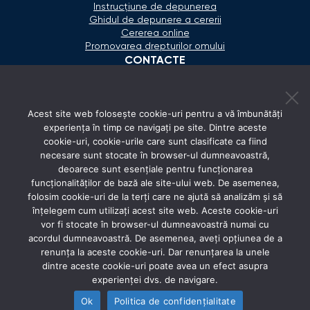
Instrucțiune de depunerea
Ghidul de depunere a cererii
Cererea online
Promovarea drepturilor omului
CONTACTE
+373 600 02 657
Acest site web folosește cookie-uri pentru a vă îmbunătăți
secretariat@ombudsman.md
experiența în timp ce navigați pe site. Dintre aceste
cookie-uri, cookie-urile care sunt clasificate ca fiind
Strada Calea Ieşilor 11/3, Chişinău
necesare sunt stocate în browser-ul dumneavoastră,
Luni - Vineri: 08:00 - 17:00
deoarece sunt esențiale pentru funcționarea
funcționalităților de bază ale site-ului web. De asemenea,
REȚELE SOCIALE
folosim cookie-uri de la terți care ne ajută să analizăm și să
înțelegem cum utilizați acest site web. Aceste cookie-uri
vor fi stocate în browser-ul dumneavoastră numai cu
acordul dumneavoastră. De asemenea, aveți opțiunea de a
renunța la aceste cookie-uri. Dar renunțarea la unele
dintre aceste cookie-uri poate avea un efect asupra
experienței dvs. de navigare.
Ok
Politica de confidențialitate
© 2026 Avocatul Poporului Ombudsman. All rights