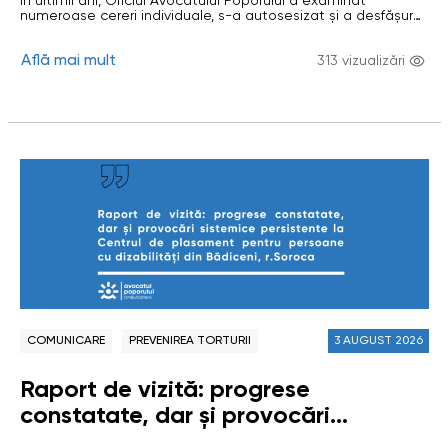
În ultimii ani, Oficiul Avocatului Poporului a examinat
drepturilor omului
numeroase cereri individuale, s-a autosesizat și a desfășurat
investigații privind situații în care activitatea unor
întreprinderi private sau de stat (care desfășoară activiăți cu
Află mai mult
caracter econimic), precum și insuficiența mecanismelor de
313 vizualizări
reglementare și control, au generat riscuri sau au condus la
încălcarea drepturilor omului. Investigațiile au vizat…
COMUNICARE
PREVENIREA TORTURII
3 AUGUST 2026
Raport de vizită: progrese
constatate, dar și provocări
sistemice persistente la Centrul de