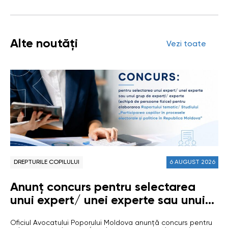
Alte noutăți
Vezi toate
DREPTURILE COPILULUI
6 AUGUST 2026
Anunț concurs pentru selectarea
unui expert/ unei experte sau unui
grup de experți/ experte (echipă de
Oficiul Avocatului Poporului Moldova anunță concurs pentru
persoane fizice) pentru elaborarea