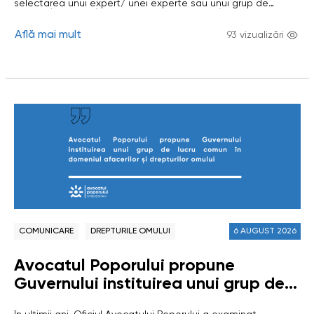
selectarea unui expert/ unei experte sau unui grup de
Raportului tematic/ Studiului
experți/ experte (echipă de persoane fizice) pentru
elaborarea Raportului tematic/ Studiului „Participarea
„Participarea copiilor în procesele
Află mai mult
copiilor în procesele electorale și politice în Republica
93 vizualizări
Moldova” Scopul studiului: evaluarea modului în care sunt
electorale și politice în Republica
respectate drepturile civile și politice ale copiilor în
Republica Moldova, cu…
Moldova”
COMUNICARE
DREPTURILE OMULUI
6 AUGUST 2026
Avocatul Poporului propune
Guvernului instituirea unui grup de
lucru comun în domeniul afacerilor și