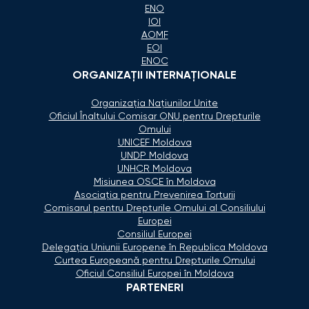
ENO
IOI
AOMF
EOI
ENOC
ORGANIZAŢII INTERNAŢIONALE
Organizaţia Naţiunilor Unite
Oficiul Înaltului Comisar ONU pentru Drepturile
Omului
UNICEF Moldova
UNDP Moldova
UNHCR Moldova
Misiunea OSCE în Moldova
Asociaţia pentru Prevenirea Torturii
Comisarul pentru Drepturile Omului al Consiliului
Europei
Consiliul Europei
Delegaţia Uniunii Europene în Republica Moldova
Curtea Europeană pentru Drepturile Omului
Oficiul Consiliul Europei în Moldova
PARTENERI