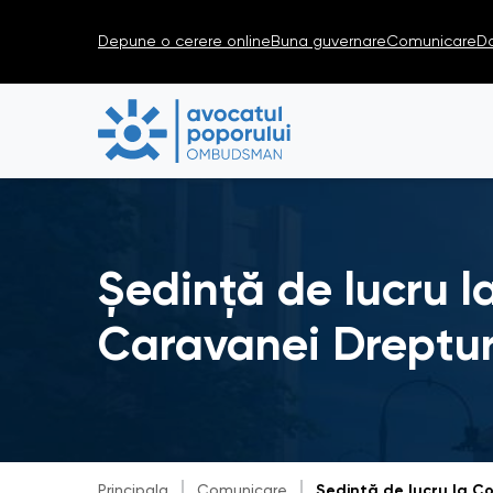
Depune o cerere online
Buna guvernare
Comunicare
D
Ședință de lucru la
Caravanei Dreptur
Principala
Comunicare