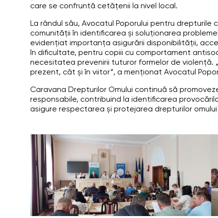
care se confruntă cetățenii la nivel local.
La rândul său, Avocatul Poporului pentru drepturile co
comunității în identificarea și soluționarea problemel
evidențiat importanța asigurării disponibilității, accesibi
în dificultate, pentru copiii cu comportament antisoc
necesitatea prevenirii tuturor formelor de violență. „I
prezent, cât și în viitor”, a menționat Avocatul Poporu
Caravana Drepturilor Omului continuă să promoveze dia
responsabile, contribuind la identificarea provocărilo
asigure respectarea și protejarea drepturilor omului