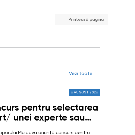
Printează pagina
Vezi toate
6 AUGUST 2026
curs pentru selectarea
rt/ unei experte sau
 de experți/ experte
 Poporului Moldova anunță concurs pentru