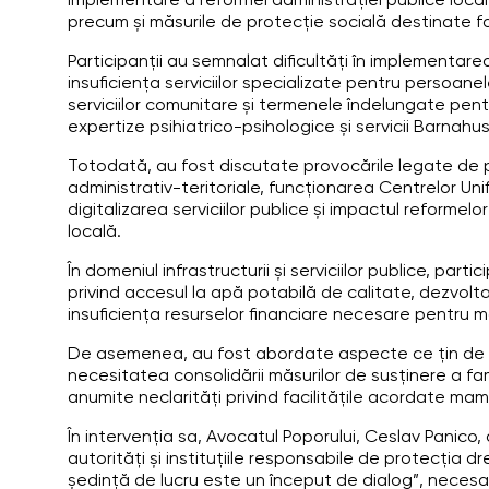
implementare a reformei administrației publice locale,
precum și măsurile de protecție socială destinate famil
Participanții au semnalat dificultăți în implementar
insuficiența serviciilor specializate pentru persoanel
serviciilor comunitare și termenele îndelungate pentr
expertize psihiatrico-psihologice și servicii Barnahus
Totodată, au fost discutate provocările legate de 
administrativ-teritoriale, funcționarea Centrelor Unif
digitalizarea serviciilor publice și impactul reformel
locală.
În domeniul infrastructurii și serviciilor publice, par
privind accesul la apă potabilă de calitate, dezvolta
insuficiența resurselor financiare necesare pentru mo
De asemenea, au fost abordate aspecte ce țin de prote
necesitatea consolidării măsurilor de susținere a famili
anumite neclarități privind facilitățile acordate mame
În intervenția sa, Avocatul Poporului, Ceslav Panico, 
autorități și instituțiile responsabile de protecția 
ședință de lucru este un început de dialog”, necesar 