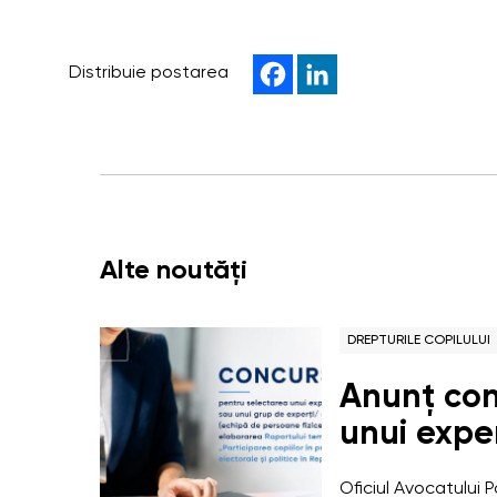
Distribuie postarea
Alte noutăți
DREPTURILE COPILULUI
Anunț con
unui expe
unui grup
Oficiul Avocatului