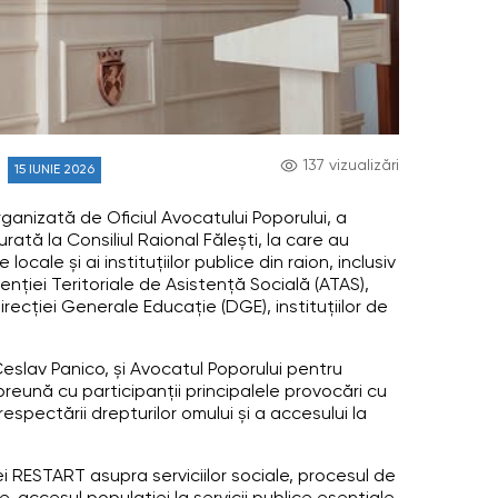
137 vizualizări
15 IUNIE 2026
anizată de Oficiul Avocatului Poporului, a
rată la Consiliul Raional Fălești, la care au
ocale și ai instituțiilor publice din raion, inclusiv
Agenției Teritoriale de Asistență Socială (ATAS),
irecției Generale Educație (DGE), instituțiilor de
eslav Panico, și Avocatul Poporului pentru
preună cu participanții principalele provocări cu
espectării drepturilor omului și a accesului la
i RESTART asupra serviciilor sociale, procesul de