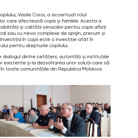
pilului, Vasile Coroi, a accentuat rolul
or care afectează copiii și familiile. Acesta a
lității și calității serviciilor pentru copiii aflați
ial sau cu nevoi complexe de sprijin, precum și
nvestiția în copii este o investiție atât în
lui pentru drepturile copilului.
logul dintre cetățeni, autorități și instituțiile
r existente și la dezvoltarea unor soluții care să
 în toate comunitățile din Republica Moldova.