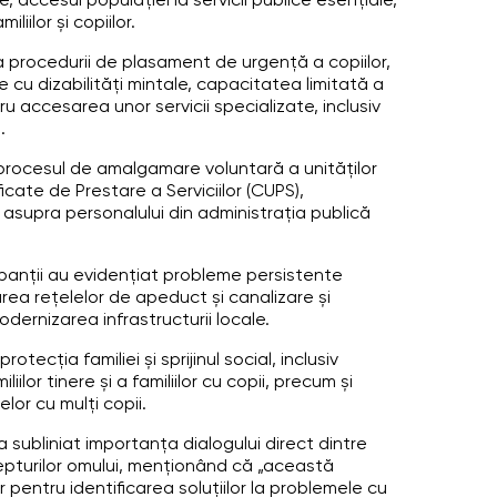
 accesul populației la servicii publice esențiale,
iilor și copiilor.
ea procedurii de plasament de urgență a copiilor,
e cu dizabilități mintale, capacitatea limitată a
u accesarea unor servicii specializate, inclusiv
.
procesul de amalgamare voluntară a unităților
icate de Prestare a Serviciilor (CUPS),
or asupra personalului din administrația publică
ticipanții au evidențiat probleme persistente
rea rețelelor de apeduct și canalizare și
dernizarea infrastructurii locale.
cția familiei și sprijinul social, inclusiv
ilor tinere și a familiilor cu copii, precum și
lor cu mulți copii.
a subliniat importanța dialogului direct dintre
drepturilor omului, menționând că „această
pentru identificarea soluțiilor la problemele cu