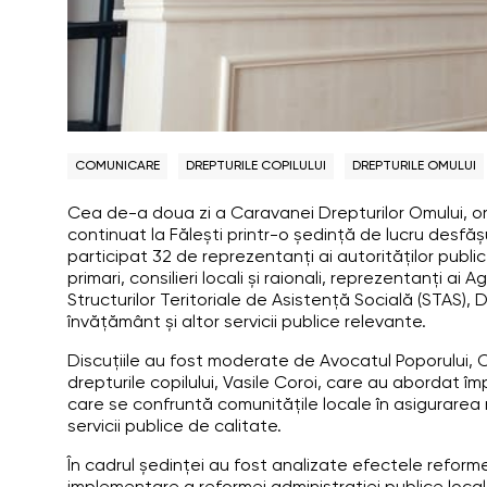
COMUNICARE
DREPTURILE COPILULUI
DREPTURILE OMULUI
Cea de-a doua zi a Caravanei Drepturilor Omului, org
continuat la Fălești printr-o ședință de lucru desfășu
participat 32 de reprezentanți ai autorităților publice l
primari, consilieri locali și raionali, reprezentanți ai 
Structurilor Teritoriale de Asistență Socială (STAS), D
învățământ și altor servicii publice relevante.
Discuțiile au fost moderate de Avocatul Poporului, C
drepturile copilului, Vasile Coroi, care au abordat îm
care se confruntă comunitățile locale în asigurarea r
servicii publice de calitate.
În cadrul ședinței au fost analizate efectele reforme