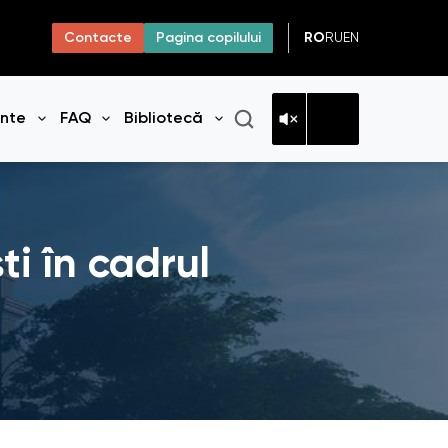
RO
RU
EN
Contacte
Pagina copilului
ante
FAQ
Bibliotecă
niul
Deschide meniul
Deschide meniul
Deschide meniul
ti în cadrul