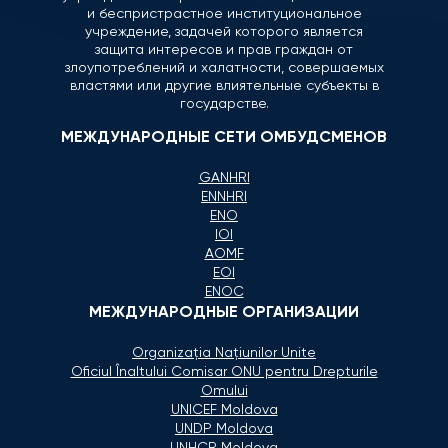
и беспристрастное институциональное
учреждение, задачей которого является
защита интересов и прав граждан от
злоупотреблений и халатности, совершаемых
властями или другие влиятельные субъекты в
государстве.
МЕЖДУНАРОДНЫЕ СЕТИ ОМБУДСМЕНОВ
GANHRI
ENNHRI
ENO
IOI
AOMF
EOI
ENOC
МЕЖДУНАРОДНЫЕ ОРГАНИЗАЦИИ
Organizaţia Naţiunilor Unite
Oficiul Înaltului Comisar ONU pentru Drepturile
Omului
UNICEF Moldova
UNDP Moldova
UNHCR Moldova