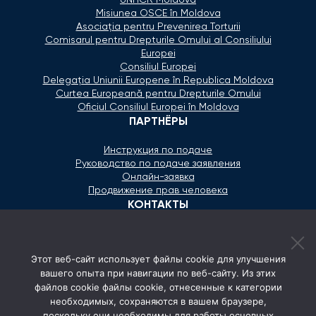
Misiunea OSCE în Moldova
Asociaţia pentru Prevenirea Torturii
Comisarul pentru Drepturile Omului al Consiliului
Europei
Consiliul Europei
Delegaţia Uniunii Europene în Republica Moldova
Curtea Europeană pentru Drepturile Omului
Oficiul Consiliul Europei în Moldova
ПАРТНЁРЫ
Инструкция по подаче
Руководство по подаче заявления
Онлайн-заявка
Продвижение прав человека
КОНТАКТЫ
+373 600 02 657
Этот веб-сайт использует файлы cookie для улучшения
secretariat@ombudsman.md
вашего опыта при навигации по веб-сайту. Из этих
файлов cookie файлы cookie, отнесенные к категории
Улица Каля Ешилор 11/3, Кишинёв
необходимых, сохраняются в вашем браузере,
Понедельник - Пятница: 08:00 - 17:00
поскольку они необходимы для работы основных