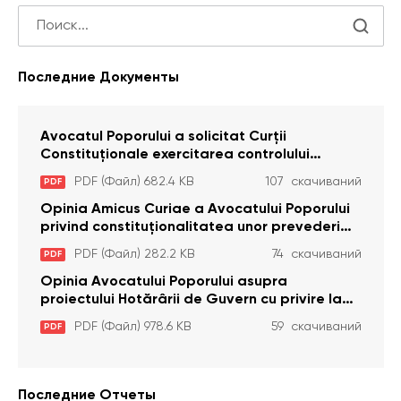
Последние Документы
Avocatul Poporului a solicitat Curţii
Constituţionale exercitarea controlului
constituţionalităţii unor prevederi cu privire la
PDF (Файл) 682.4 KB
107 скачиваний
PDF
plata alocației sociale de stat persoanelor
cu dizabilitați care sunt private de liberate
Opinia Amicus Curiae a Avocatului Poporului
privind constituționalitatea unor prevederi
care interzic angajarea în organizațiile de
PDF (Файл) 282.2 KB
74 скачиваний
PDF
pază particulară a persoanelor condamnate
pentru comiterea cu intenție a unor infracțiuni
Opinia Avocatului Poporului asupra
a fost luată în considerare de Curtea
proiectului Hotărârii de Guvern cu privire la
Constituțională
aprobarea proiectului de lege privind
PDF (Файл) 978.6 KB
59 скачиваний
PDF
activitatea sanitară veterinarăa
Последние Отчеты