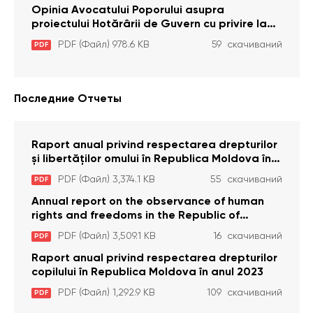
pentru comiterea cu intenție a unor infracțiuni
Opinia Avocatului Poporului asupra
a fost luată în considerare de Curtea
proiectului Hotărârii de Guvern cu privire la
Constituțională
aprobarea proiectului de lege privind
PDF (Файл) 978.6 KB
59 скачиваний
PDF
activitatea sanitară veterinarăa
Последние Отчеты
Raport anual privind respectarea drepturilor
și libertăților omului în Republica Moldova în
anul 2023
PDF (Файл) 3,374.1 KB
55 скачиваний
PDF
Annual report on the observance of human
rights and freedoms in the Republic of
Moldova in 2023
PDF (Файл) 3,509.1 KB
16 скачиваний
PDF
Raport anual privind respectarea drepturilor
copilului în Republica Moldova în anul 2023
PDF (Файл) 1,292.9 KB
109 скачиваний
PDF