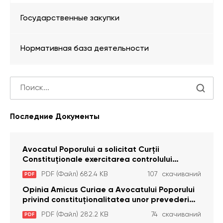
Государственные закупки
Нормативная база деятельности
Последние Документы
Avocatul Poporului a solicitat Curţii
Constituţionale exercitarea controlului
constituţionalităţii unor prevederi cu privire la
PDF (Файл) 682.4 KB
107 скачиваний
PDF
plata alocației sociale de stat persoanelor
cu dizabilitați care sunt private de liberate
Opinia Amicus Curiae a Avocatului Poporului
privind constituționalitatea unor prevederi
care interzic angajarea în organizațiile de
PDF (Файл) 282.2 KB
74 скачиваний
PDF
pază particulară a persoanelor condamnate