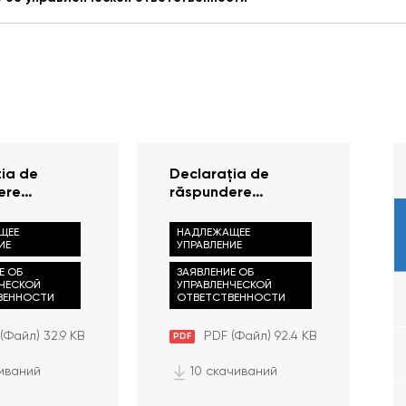
ia de
Declarația de
ere
răspundere
ială (2022)
managerială (2021)
ЩЕЕ
НАДЛЕЖАЩЕЕ
ИЕ
УПРАВЛЕНИЕ
Е ОБ
ЗАЯВЛЕНИЕ ОБ
НЧЕСКОЙ
УПРАВЛЕНЧЕСКОЙ
ВЕННОСТИ
ОТВЕТСТВЕННОСТИ
(Файл) 32.9 KB
PDF (Файл) 92.4 KB
PDF
иваний
10 скачиваний