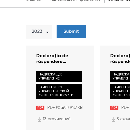
Submit
Declarația de
Declaraț
răspundere
răspund
managerială 2023
manager
НАДЛЕЖАЩЕЕ
НАДЛЕЖА
УПРАВЛЕНИЕ
УПРАВЛЕН
ЗАЯВЛЕНИЕ ОБ
ЗАЯВЛЕНИ
УПРАВЛЕНЧЕСКОЙ
УПРАВЛЕ
ОТВЕТСТВЕННОСТИ
ОТВЕТСТ
PDF (Файл) 94.9 KB
PDF 
PDF
PDF
13 скачиваний
5 скач