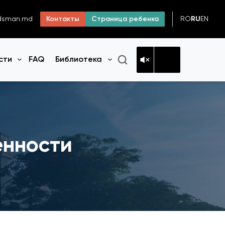
RO
RU
EN
dsman.md
Контакты
Страница ребенка
сти
FAQ
Библиотека
Открыть меню
Открыть меню
енности