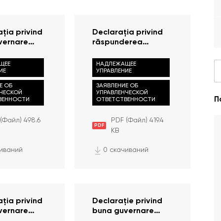
ția privind
Declarația privind
vernare
răspunderea
managerială (2019)
ЩЕЕ
НАДЛЕЖАЩЕЕ
ИЕ
УПРАВЛЕНИЕ
Е ОБ
ЗАЯВЛЕНИЕ ОБ
НЧЕСКОЙ
УПРАВЛЕНЧЕСКОЙ
П
ВЕННОСТИ
ОТВЕТСТВЕННОСТИ
(Файл) 498.6
PDF (Файл) 419.4
PDF
KB
чиваний
0 скачиваний
ția privind
Declarație privind
vernare
buna guvernare
(2015)