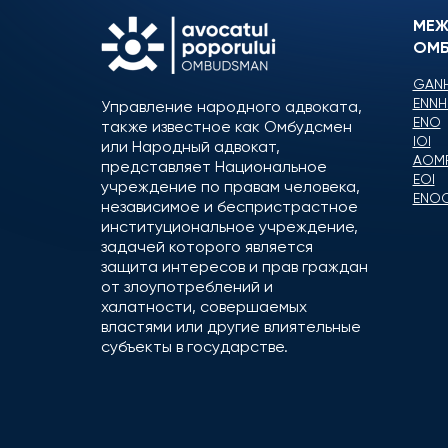
МЕЖ
ОМБ
GANH
ENNH
Управление народного адвоката,
ENO
также известное как Омбудсмен
IOI
или Народный адвокат,
AOM
представляет Национальное
EOI
учреждение по правам человека,
ENO
независимое и беспристрастное
институциональное учреждение,
задачей которого является
защита интересов и прав граждан
от злоупотреблений и
халатности, совершаемых
властями или другие влиятельные
субъекты в государстве.