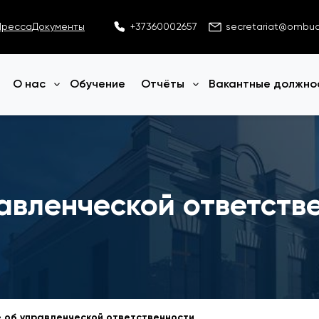
Пресса
Документы
+37360002657
secretariat@ombu
О нас
Обучение
Отчёты
Вакантные должно
Открыть меню
Открыть меню
авленческой ответств
 об управленческой ответственности