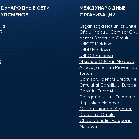
ДУНАРОДНЫЕ СЕТИ
МЕЖДУНАРОДНЫЕ
УДСМЕНОВ
ОРГАНИЗАЦИИ
RI
Organizaţia Naţiunilor Unite
RI
Oficiul Înaltului Comisar ONU
pentru Drepturile Omului
UNICEF Moldova
F
UNDP Moldova
UNHCR Moldova
C
Misiunea OSCE în Moldova
Asociaţia pentru Prevenirea
Torturii
Comisarul pentru Drepturile
Omului al Consiliului Europei
Consiliul Europei
Delegaţia Uniunii Europene î
Republica Moldova
Curtea Europeană pentru
Drepturile Omului
Oficiul Consiliul Europei în
Moldova