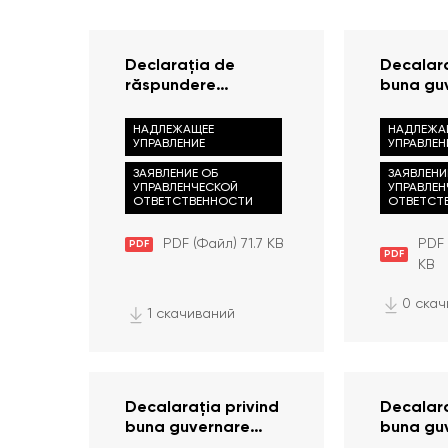
Declarația de
Decalara
răspundere
buna gu
managerială 2020
(2016)
НАДЛЕЖАЩЕЕ
НАДЛЕЖА
УПРАВЛЕНИЕ
УПРАВЛЕН
ЗАЯВЛЕНИЕ ОБ
ЗАЯВЛЕНИ
УПРАВЛЕНЧЕСКОЙ
УПРАВЛЕ
ОТВЕТСТВЕННОСТИ
ОТВЕТСТ
PDF (Файл) 71.7 KB
PDF 
PDF
PDF
KB
0 ска
1 скачиваний
Decalarația privind
Decalara
buna guvernare
buna gu
(2018)
(2017)