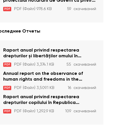
comiterea cu intenție a unor infracțiuni a
proiectului Hotărârii de Guvern cu privire
fost luată în considerare de Curtea
la aprobarea proiectului de lege privind
PDF (Файл) 978.6 KB
59 скачиваний
PDF
Constituțională
activitatea sanitară veterinarăa
оследние Отчеты
Raport anual privind respectarea
drepturilor și libertăților omului în
Republica Moldova în anul 2023
PDF (Файл) 3,374.1 KB
55 скачиваний
PDF
Annual report on the observance of
human rights and freedoms in the
Republic of Moldova in 2023
PDF (Файл) 3,509.1 KB
16 скачиваний
PDF
Raport anual privind respectarea
drepturilor copilului în Republica
Moldova în anul 2023
PDF (Файл) 1,292.9 KB
109 скачиваний
PDF