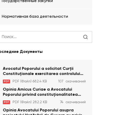
Государственные закупки
Нормативная база деятельности
оследние Документы
Avocatul Poporului a solicitat Curţii
Constituţionale exercitarea controlului
constituţionalităţii unor prevederi cu
PDF (Файл) 682.4 KB
107 скачиваний
PDF
privire la plata alocației sociale de stat
persoanelor cu dizabilitați care sunt
Opinia Amicus Curiae a Avocatului
private de liberate
Poporului privind constituționalitatea
unor prevederi care interzic angajarea în
PDF (Файл) 282.2 KB
74 скачиваний
PDF
organizațiile de pază particulară a
persoanelor condamnate pentru
Opinia Avocatului Poporului asupra