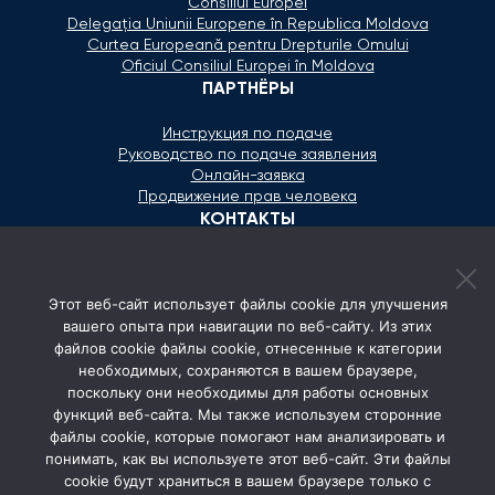
Consiliul Europei
Delegaţia Uniunii Europene în Republica Moldova
Curtea Europeană pentru Drepturile Omului
Oficiul Consiliul Europei în Moldova
ПАРТНЁРЫ
Инструкция по подаче
Руководство по подаче заявления
Онлайн-заявка
Продвижение прав человека
КОНТАКТЫ
+373 600 02 657
Этот веб-сайт использует файлы cookie для улучшения
secretariat@ombudsman.md
вашего опыта при навигации по веб-сайту. Из этих
файлов cookie файлы cookie, отнесенные к категории
Улица Каля Ешилор 11/3, Кишинёв
необходимых, сохраняются в вашем браузере,
Понедельник - Пятница: 08:00 - 17:00
поскольку они необходимы для работы основных
функций веб-сайта. Мы также используем сторонние
СОЦ. СЕТИ
файлы cookie, которые помогают нам анализировать и
понимать, как вы используете этот веб-сайт. Эти файлы
cookie будут храниться в вашем браузере только с