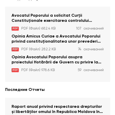
Avocatul Poporului a solicitat Curţii
Constituţionale exercitarea controlului
constituţionalităţii unor prevederi cu privire la
PDF (Файл) 682.4 KB
107 скачиваний
PDF
plata alocației sociale de stat persoanelor
cu dizabilitați care sunt private de liberate
Opinia Amicus Curiae a Avocatului Poporului
privind constituționalitatea unor prevederi
care interzic angajarea în organizațiile de
PDF (Файл) 282.2 KB
74 скачиваний
PDF
pază particulară a persoanelor condamnate
pentru comiterea cu intenție a unor infracțiuni
Opinia Avocatului Poporului asupra
a fost luată în considerare de Curtea
proiectului Hotărârii de Guvern cu privire la
Constituțională
aprobarea proiectului de lege privind
PDF (Файл) 978.6 KB
59 скачиваний
PDF
activitatea sanitară veterinarăa
Последние Отчеты
Raport anual privind respectarea drepturilor
și libertăților omului în Republica Moldova în