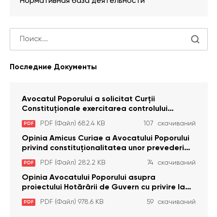
Нормативная база деятельности
Последние Документы
Avocatul Poporului a solicitat Curţii
Constituţionale exercitarea controlului
constituţionalităţii unor prevederi cu privire la
PDF (Файл) 682.4 KB
107 скачиваний
PDF
plata alocației sociale de stat persoanelor
cu dizabilitați care sunt private de liberate
Opinia Amicus Curiae a Avocatului Poporului
privind constituționalitatea unor prevederi
care interzic angajarea în organizațiile de
PDF (Файл) 282.2 KB
74 скачиваний
PDF
pază particulară a persoanelor condamnate
pentru comiterea cu intenție a unor infracțiuni
Opinia Avocatului Poporului asupra
a fost luată în considerare de Curtea
proiectului Hotărârii de Guvern cu privire la
Constituțională
aprobarea proiectului de lege privind
PDF (Файл) 978.6 KB
59 скачиваний
PDF
activitatea sanitară veterinarăa