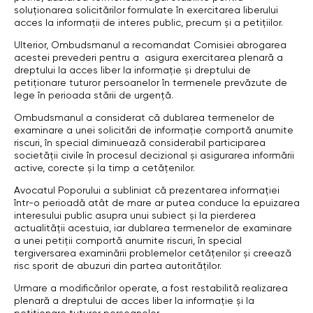
soluţionarea solicitărilor formulate în exercitarea liberului
acces la informaţii de interes public, precum şi a petiţiilor.
Ulterior, Ombudsmanul a recomandat Comisiei abrogarea
acestei prevederi pentru a asigura exercitarea plenară a
dreptului la acces liber la informaţie şi dreptului de
petiţionare tuturor persoanelor în termenele prevăzute de
lege în perioada stării de urgenţă.
Ombudsmanul a considerat că dublarea termenelor de
examinare a unei solicitări de informaţie comportă anumite
riscuri, în special diminuează considerabil participarea
societăţii civile în procesul decizional şi asigurarea informării
active, corecte şi la timp a cetăţenilor.
Avocatul Poporului a subliniat că prezentarea informaţiei
într-o perioadă atât de mare ar putea conduce la epuizarea
interesului public asupra unui subiect şi la pierderea
actualităţii acestuia, iar dublarea termenelor de examinare
a unei petiţii comportă anumite riscuri, în special
tergiversarea examinării problemelor cetăţenilor şi creează
risc sporit de abuzuri din partea autorităţilor.
Urmare a modificărilor operate, a fost restabilită realizarea
plenară a dreptului de acces liber la informație și la