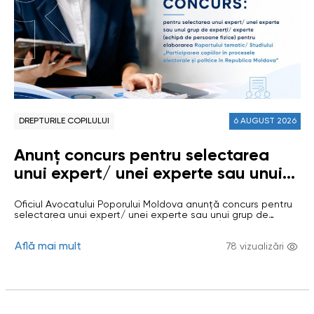
DREPTURILE COPILULUI
6 AUGUST 2026
Anunț concurs pentru selectarea
unui expert/ unei experte sau unui
grup de experți/ experte (echipă de
Oficiul Avocatului Poporului Moldova anunță concurs pentru
persoane fizice) pentru elaborarea
selectarea unui expert/ unei experte sau unui grup de
Raportului tematic/ Studiului
experți/ experte (echipă de persoane fizice) pentru
elaborarea Raportului tematic/ Studiului „Participarea
„Participarea copiilor în procesele
Află mai mult
copiilor în procesele electorale și politice în Republica
78 vizualizări
Moldova” Scopul studiului: evaluarea modului în care sunt
electorale și politice în Republica
respectate drepturile civile și politice ale copiilor în
Republica Moldova, cu…
Moldova”