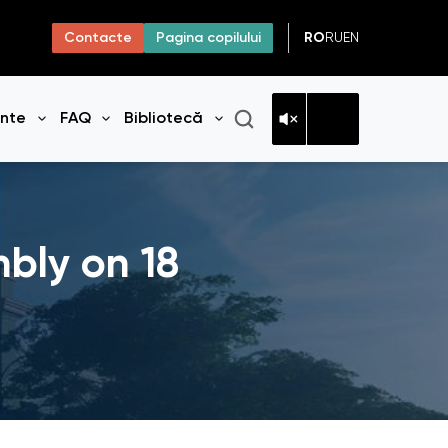
RO
RU
EN
Contacte
Pagina copilului
ante
FAQ
Bibliotecă
niul
Deschide meniul
Deschide meniul
Deschide meniul
bly on 18