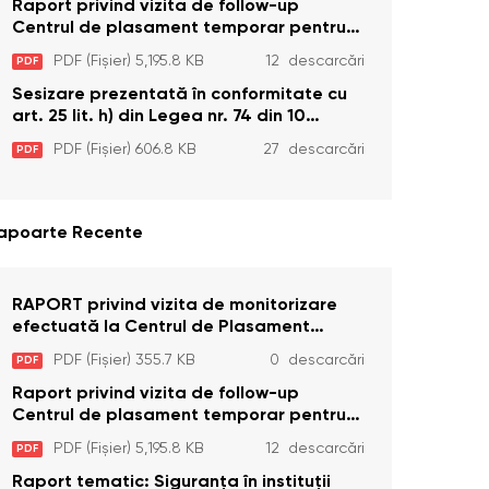
Edineț, din data de 25 mai 2026
Raport privind vizita de follow-up
Centrul de plasament temporar pentru
persoanele cu dizabilități (adulte)
PDF (Fișier) 5,195.8 KB
12 descarcări
PDF
Bădiceni, Soroca (11 iunie 2026)
Sesizare prezentată în conformitate cu
art. 25 lit. h) din Legea nr. 74 din 10
aprilie 2025 cu privire la Curtea
PDF (Fișier) 606.8 KB
27 descarcări
PDF
Constituțională şi art. 26 din Legea cu
privire la Avocatul Poporului
(Ombudsmanul) nr. 52/2014
apoarte Recente
RAPORT privind vizita de monitorizare
efectuată la Centrul de Plasament
Temporar pentru Persoane cu
PDF (Fișier) 355.7 KB
0 descarcări
PDF
Dizabilități (Adulte) din s. Brînzeni, r.
Edineț, din data de 25 mai 2026
Raport privind vizita de follow-up
Centrul de plasament temporar pentru
persoanele cu dizabilități (adulte)
PDF (Fișier) 5,195.8 KB
12 descarcări
PDF
Bădiceni, Soroca (11 iunie 2026)
Raport tematic: Siguranța în instituții