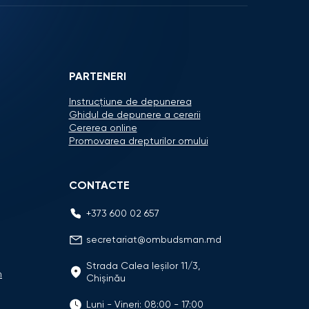
PARTENERI
Instrucțiune de depunerea
Ghidul de depunere a cererii
Cererea online
Promovarea drepturilor omului
CONTACTE
+373 600 02 657
secretariat@ombudsman.md
Strada Calea Ieşilor 11/3,
n
Chişinău
Luni - Vineri: 08:00 - 17:00