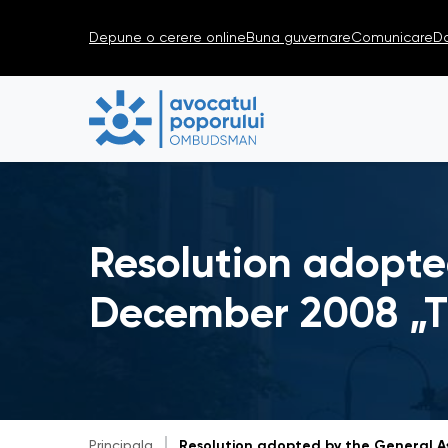
Depune o cerere online
Buna guvernare
Comunicare
D
Resolution adopte
December 2008 „T
Principala