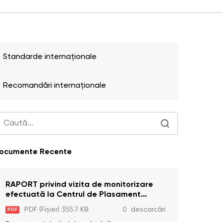
Standarde internaționale
Recomandări internaționale
ocumente Recente
RAPORT privind vizita de monitorizare
efectuată la Centrul de Plasament
Temporar pentru Persoane cu
PDF (Fișier) 355.7 KB
0 descarcări
PDF
Dizabilități (Adulte) din s. Brînzeni, r.