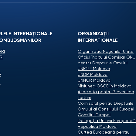
ELELE INTERNAȚIONALE
ORGANIZAŢII
 OMBUDSMANILOR
INTERNAŢIONALE
RI
Organizaţia Naţiunilor Unite
RI
Oficiul Înaltului Comisar ONU
pentru Drepturile Omului
UNICEF Moldova
F
UNDP Moldova
UNHCR Moldova
C
Misiunea OSCE în Moldova
Asociaţia pentru Prevenirea
Torturii
Comisarul pentru Drepturile
Omului al Consiliului Europei
Consiliul Europei
Delegaţia Uniunii Europene î
Republica Moldova
Curtea Europeană pentru