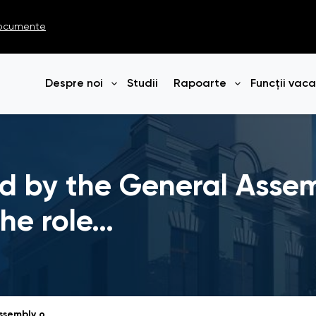
ocumente
Despre noi
Studii
Rapoarte
Funcții vac
Deschide meniul
Deschide me
d by the General Assem
he role…
Resolution adopted by the General Assembly on 18 December 2008 „The role of the Ombudsman, mediator and other national human rights institutions in the promotion and protection of human rights”