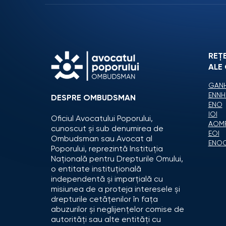
REȚ
ALE
GANH
ENNH
DESPRE OMBUDSMAN
ENO
IOI
Oficiul Avocatului Poporului,
AOM
cunoscut și sub denumirea de
EOI
Ombudsman sau Avocat al
ENO
Poporului, reprezintă Instituția
Națională pentru Drepturile Omului,
o entitate instituțională
independentă și imparțială cu
misiunea de a proteja interesele și
drepturile cetățenilor în fața
abuzurilor și neglijențelor comise de
autorități sau alte entități cu