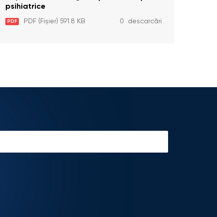
psihiatrice
PDF (Fișier) 591.8 KB
0 descarcări
PDF