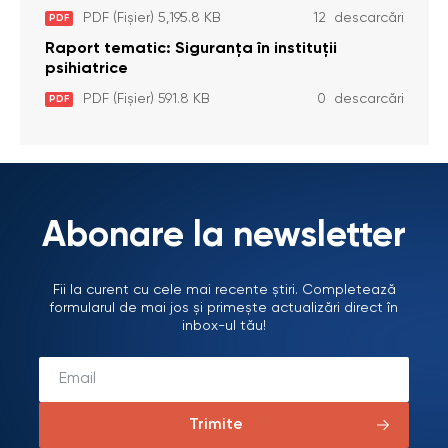
dizabilități (adulte) Bădiceni, Soroca (11 iunie
PDF (Fișier) 5,195.8 KB
12 descarcări
PDF
2026)
Raport tematic: Siguranța în instituții
psihiatrice
PDF (Fișier) 591.8 KB
0 descarcări
PDF
Abonare la newsletter
Fii la curent cu cele mai recente știri. Completează
formularul de mai jos și primește actualizări direct în
inbox-ul tău!
Trimite