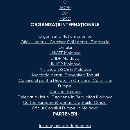
IOI
AOMF
EOI
ENOC
ORGANIZAŢII INTERNAŢIONALE
Organizaţia Naţiunilor Unite
Oficiul Înaltului Comisar ONU pentru Drepturile
Omului
UNICEF Moldova
UNDP Moldova
UNHCR Moldova
Misiunea OSCE în Moldova
Asociaţia pentru Prevenirea Torturii
Comisarul pentru Drepturile Omului al Consiliului
Europei
Consiliul Europei
Delegaţia Uniunii Europene în Republica Moldova
Curtea Europeană pentru Drepturile Omului
Oficiul Consiliul Europei în Moldova
PARTENERI
Instrucțiune de depunerea