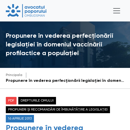
Propunere în vederea perfecționării
legislației în domeniul vaccinării
profilactice a populaţiei
Principala
Propunere în vederea perfecționării legislației în domeniul vaccinării profilactice a populaţiei
PDF
DREPTURILE OMULUI
PROPUNERI ȘI RECOMANDĂRI DE ÎMBUNĂTĂȚIRE A LEGISLAȚIEI
16 APRILIE 2013
Propunere în vederea