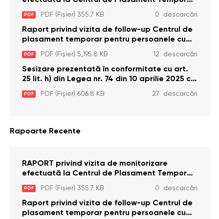
efectuată la Centrul de Plasament Temporar
pentru Persoane cu Dizabilități (Adulte) din s.
PDF (Fișier) 355.7 KB
0 descarcări
PDF
Brînzeni, r. Edineț, din data de 25 mai 2026
Raport privind vizita de follow-up Centrul de
plasament temporar pentru persoanele cu
dizabilități (adulte) Bădiceni, Soroca (11 iunie
PDF (Fișier) 5,195.8 KB
12 descarcări
PDF
2026)
Sesizare prezentată în conformitate cu art.
25 lit. h) din Legea nr. 74 din 10 aprilie 2025 cu
privire la Curtea Constituțională şi art. 26 din
PDF (Fișier) 606.8 KB
27 descarcări
PDF
Legea cu privire la Avocatul Poporului
(Ombudsmanul) nr. 52/2014
Rapoarte Recente
RAPORT privind vizita de monitorizare
efectuată la Centrul de Plasament Temporar
pentru Persoane cu Dizabilități (Adulte) din s.
PDF (Fișier) 355.7 KB
0 descarcări
PDF
Brînzeni, r. Edineț, din data de 25 mai 2026
Raport privind vizita de follow-up Centrul de
plasament temporar pentru persoanele cu