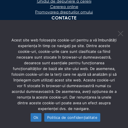
Ghidul de depunere a cererii
Cererea online
Promovarea drepturilor omului
CONTACTE
+373 600 02 657
Acest site web folosește cookie-uri pentru a vă îmbunătăți
secretariat@ombudsman.md
experiența în timp ce navigați pe site. Dintre aceste
cookie-uri, cookie-urile care sunt clasificate ca fiind
Strada Calea Ieşilor 11/3, Chişinău
necesare sunt stocate în browser-ul dumneavoastră,
Luni - Vineri: 08:00 - 17:00
deoarece sunt esențiale pentru funcționarea
funcționalităților de bază ale site-ului web. De asemenea,
REȚELE SOCIALE
folosim cookie-uri de la terți care ne ajută să analizăm și să
înțelegem cum utilizați acest site web. Aceste cookie-uri
vor fi stocate în browser-ul dumneavoastră numai cu
acordul dumneavoastră. De asemenea, aveți opțiunea de a
renunța la aceste cookie-uri. Dar renunțarea la unele
dintre aceste cookie-uri poate avea un efect asupra
experienței dvs. de navigare.
Ok
Politica de confidențialitate
© 2026 Avocatul Poporului Ombudsman. All rights
reserved.