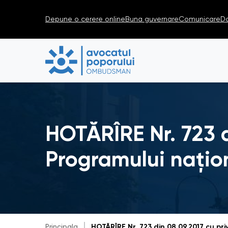
Depune o cerere online
Buna guvernare
Comunicare
D
HOTĂRÎRE Nr. 723 d
Programului națio
Principala