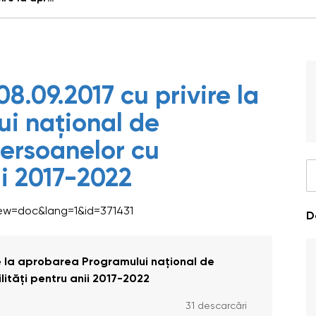
8.09.2017 cu privire la
i național de
persoanelor cu
ii 2017-2022
iew=doc&lang=1&id=371431
D
re la aprobarea Programului național de
lităţi pentru anii 2017-2022
31 descarcări