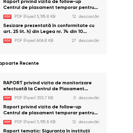
Edineț, din data de 25 mai 2026
Raport privind vizita de follow-up
Centrul de plasament temporar pentru
persoanele cu dizabilități (adulte)
PDF (Fișier) 5,195.8 KB
12 descarcări
PDF
Bădiceni, Soroca (11 iunie 2026)
Sesizare prezentată în conformitate cu
art. 25 lit. h) din Legea nr. 74 din 10
aprilie 2025 cu privire la Curtea
PDF (Fișier) 606.8 KB
27 descarcări
PDF
Constituțională şi art. 26 din Legea cu
privire la Avocatul Poporului
(Ombudsmanul) nr. 52/2014
apoarte Recente
RAPORT privind vizita de monitorizare
efectuată la Centrul de Plasament
Temporar pentru Persoane cu
PDF (Fișier) 355.7 KB
0 descarcări
PDF
Dizabilități (Adulte) din s. Brînzeni, r.
Edineț, din data de 25 mai 2026
Raport privind vizita de follow-up
Centrul de plasament temporar pentru
persoanele cu dizabilități (adulte)
PDF (Fișier) 5,195.8 KB
12 descarcări
PDF
Bădiceni, Soroca (11 iunie 2026)
Raport tematic: Siguranța în instituții