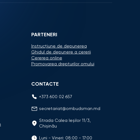
PARTENERI
Instrucțiune de depunerea
Ghidul de depunere a cererii
Cererea online
Promovarea drepturilor omului
CONTACTE
+373 600 02 657
secretariat@ombudsman.md
Strada Calea Ieşilor 11/3,
n
Chişinău
Luni - Vineri: 08:00 - 17:00