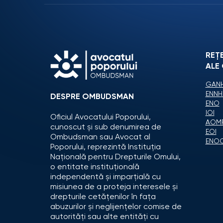
REȚ
ALE
GANH
ENNH
DESPRE OMBUDSMAN
ENO
IOI
Oficiul Avocatului Poporului,
AOM
cunoscut și sub denumirea de
EOI
Ombudsman sau Avocat al
ENO
Poporului, reprezintă Instituția
Națională pentru Drepturile Omului,
o entitate instituțională
independentă și imparțială cu
misiunea de a proteja interesele și
drepturile cetățenilor în fața
abuzurilor și neglijențelor comise de
autorități sau alte entități cu