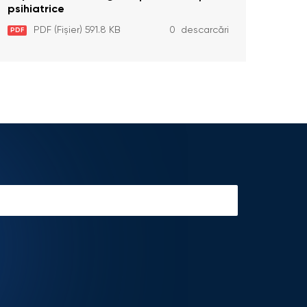
psihiatrice
PDF (Fișier) 591.8 KB
0 descarcări
PDF