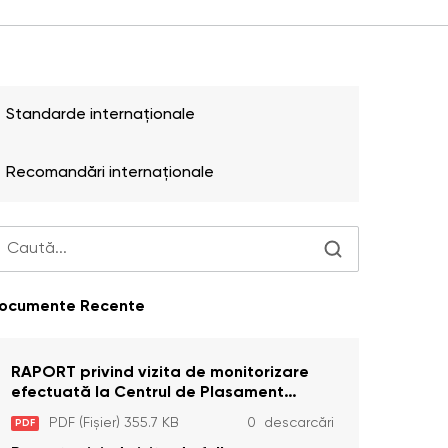
Standarde internaționale
Recomandări internaționale
ocumente Recente
RAPORT privind vizita de monitorizare
efectuată la Centrul de Plasament
Temporar pentru Persoane cu
PDF (Fișier) 355.7 KB
0 descarcări
PDF
Dizabilități (Adulte) din s. Brînzeni, r.