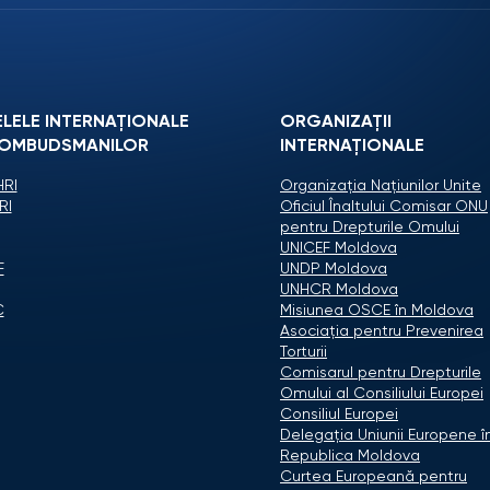
ELELE INTERNAȚIONALE
ORGANIZAŢII
 OMBUDSMANILOR
INTERNAŢIONALE
RI
Organizaţia Naţiunilor Unite
RI
Oficiul Înaltului Comisar ONU
pentru Drepturile Omului
UNICEF Moldova
F
UNDP Moldova
UNHCR Moldova
C
Misiunea OSCE în Moldova
Asociaţia pentru Prevenirea
Torturii
Comisarul pentru Drepturile
Omului al Consiliului Europei
Consiliul Europei
Delegaţia Uniunii Europene î
Republica Moldova
Curtea Europeană pentru