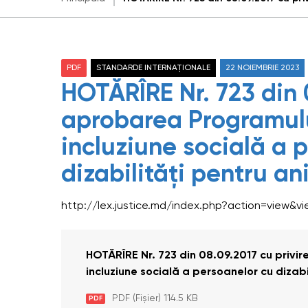
PDF
STANDARDE INTERNAȚIONALE
22 NOIEMBRIE 2023
HOTĂRÎRE Nr. 723 din 0
aprobarea Programulu
incluziune socială a 
dizabilităţi pentru an
http://lex.justice.md/index.php?action=view&v
HOTĂRÎRE Nr. 723 din 08.09.2017 cu privi
incluziune socială a persoanelor cu dizabi
PDF (Fișier) 114.5 KB
PDF