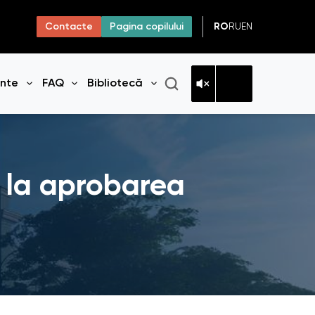
RO
RU
EN
Contacte
Pagina copilului
ante
FAQ
Bibliotecă
niul
Deschide meniul
Deschide meniul
Deschide meniul
e la aprobarea