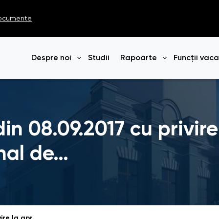
ocumente
Despre noi
Studii
Rapoarte
Funcții vac
Deschide meniul
Deschide me
in 08.09.2017 cu privir
nal de…
HOTĂRÎRE Nr. 723 din 08.09.2017 cu privire la aprobarea Programului național de incluziune socială a persoanelor cu dizabilităţi pentru anii 2017-2022