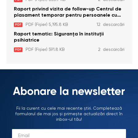
Brînzeni, r. Edineț, din data de 25 mai 2026
Raport privind vizita de follow-up Centrul de
plasament temporar pentru persoanele cu
dizabilități (adulte) Bădiceni, Soroca (11 iunie
PDF (Fișier) 5,195.8 KB
12 descarcări
PDF
2026)
Raport tematic: Siguranța în instituții
psihiatrice
PDF (Fișier) 591.8 KB
2 descarcări
PDF
Abonare la newsletter
Fii la curent cu cele mai recente știri. Completează
formularul de mai jos și primește actualizări direct în
inbox-ul tău!