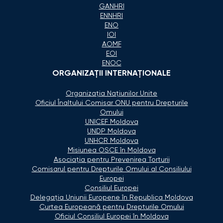
GANHRI
ENNHRI
ENO
IOI
AOMF
EOI
ENOC
ORGANIZAŢII INTERNAŢIONALE
Organizaţia Naţiunilor Unite
Oficiul Înaltului Comisar ONU pentru Drepturile
Omului
UNICEF Moldova
UNDP Moldova
UNHCR Moldova
Misiunea OSCE în Moldova
Asociaţia pentru Prevenirea Torturii
Comisarul pentru Drepturile Omului al Consiliului
Europei
Consiliul Europei
Delegaţia Uniunii Europene în Republica Moldova
Curtea Europeană pentru Drepturile Omului
Oficiul Consiliul Europei în Moldova