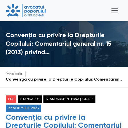
Convenția cu privire la Drepturile
Copilului: Comentariul general nr. 15
(2013) privind…
Principala
Convenția cu privire la Drepturile Copilului: Comentariul general nr. 15 (2013) privind dreptul copilului de a se bucura de cel mai înalt standard realizabil de sănătate (art. 24)
PDF
STANDARDE
STANDARDE INTERNAȚIONALE
22 NOIEMBRIE 2023
Convenția cu privire la
Drepturile Copilului: Comentariul