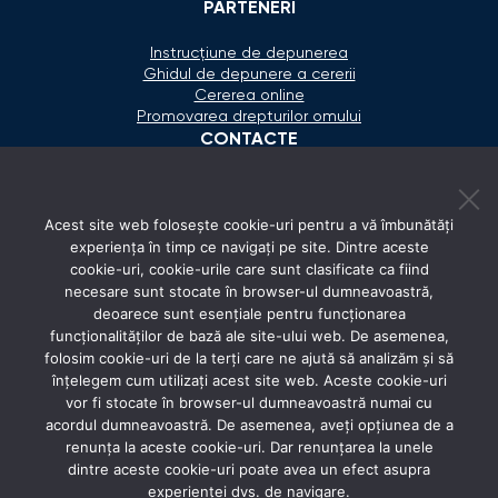
PARTENERI
Instrucțiune de depunerea
Ghidul de depunere a cererii
Cererea online
Promovarea drepturilor omului
CONTACTE
+373 600 02 657
Acest site web folosește cookie-uri pentru a vă îmbunătăți
secretariat@ombudsman.md
experiența în timp ce navigați pe site. Dintre aceste
cookie-uri, cookie-urile care sunt clasificate ca fiind
Strada Calea Ieşilor 11/3, Chişinău
necesare sunt stocate în browser-ul dumneavoastră,
Luni - Vineri: 08:00 - 17:00
deoarece sunt esențiale pentru funcționarea
funcționalităților de bază ale site-ului web. De asemenea,
REȚELE SOCIALE
folosim cookie-uri de la terți care ne ajută să analizăm și să
înțelegem cum utilizați acest site web. Aceste cookie-uri
vor fi stocate în browser-ul dumneavoastră numai cu
acordul dumneavoastră. De asemenea, aveți opțiunea de a
renunța la aceste cookie-uri. Dar renunțarea la unele
dintre aceste cookie-uri poate avea un efect asupra
experienței dvs. de navigare.