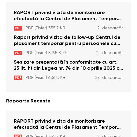
RAPORT privind vizita de monitorizare
efectuată la Centrul de Plasament Temporar
pentru Persoane cu Dizabilități (Adulte) din s.
PDF (Fișier) 355.7 KB
2 descarcări
PDF
Brînzeni, r. Edineț, din data de 25 mai 2026
Raport privind vizita de follow-up Centrul de
plasament temporar pentru persoanele cu
dizabilități (adulte) Bădiceni, Soroca (11 iunie
PDF (Fișier) 5,195.8 KB
12 descarcări
PDF
2026)
Sesizare prezentată în conformitate cu art.
25 lit. h) din Legea nr. 74 din 10 aprilie 2025 cu
privire la Curtea Constituțională şi art. 26 din
PDF (Fișier) 606.8 KB
27 descarcări
PDF
Legea cu privire la Avocatul Poporului
(Ombudsmanul) nr. 52/2014
Rapoarte Recente
RAPORT privind vizita de monitorizare
efectuată la Centrul de Plasament Temporar
pentru Persoane cu Dizabilități (Adulte) din s.
PDF (Fișier) 355.7 KB
2 descarcări
PDF