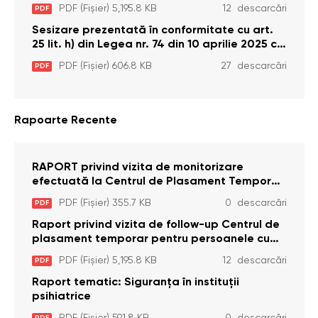
dizabilități (adulte) Bădiceni, Soroca (11 iunie
PDF (Fișier) 5,195.8 KB
12 descarcări
PDF
2026)
Sesizare prezentată în conformitate cu art.
25 lit. h) din Legea nr. 74 din 10 aprilie 2025 cu
privire la Curtea Constituțională şi art. 26 din
PDF (Fișier) 606.8 KB
27 descarcări
PDF
Legea cu privire la Avocatul Poporului
(Ombudsmanul) nr. 52/2014
Rapoarte Recente
RAPORT privind vizita de monitorizare
efectuată la Centrul de Plasament Temporar
pentru Persoane cu Dizabilități (Adulte) din s.
PDF (Fișier) 355.7 KB
0 descarcări
PDF
Brînzeni, r. Edineț, din data de 25 mai 2026
Raport privind vizita de follow-up Centrul de
plasament temporar pentru persoanele cu
dizabilități (adulte) Bădiceni, Soroca (11 iunie
PDF (Fișier) 5,195.8 KB
12 descarcări
PDF
2026)
Raport tematic: Siguranța în instituții
psihiatrice
PDF (Fișier) 591.8 KB
0 descarcări
PDF