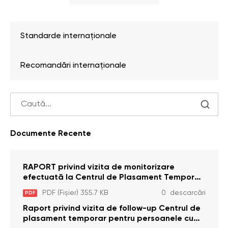
Standarde internaționale
Recomandări internaționale
Documente Recente
RAPORT privind vizita de monitorizare
efectuată la Centrul de Plasament Temporar
pentru Persoane cu Dizabilități (Adulte) din s.
PDF (Fișier) 355.7 KB
0 descarcări
PDF
Brînzeni, r. Edineț, din data de 25 mai 2026
Raport privind vizita de follow-up Centrul de
plasament temporar pentru persoanele cu