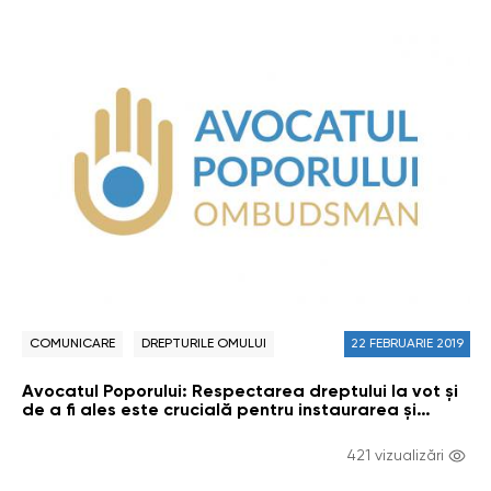
COMUNICARE
DREPTURILE OMULUI
22 FEBRUARIE 2019
Avocatul Poporului: Respectarea dreptului la vot și
de a fi ales este crucială pentru instaurarea şi
menţinerea unei democraţii veritabile, guvernată
de statul de drept.
421 vizualizări