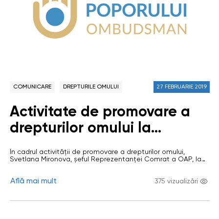
COMUNICARE
DREPTURILE OMULUI
27 FEBRUARIE 2019
Activitate de promovare a
drepturilor omului la
Gimnaziul din satul Gaidar
În cadrul activității de promovare a drepturilor omului,
Svetlana Mironova, șeful Reprezentanței Comrat a OAP, la
22 februarie a organizat o activitate de informare pentru
cadrele didactice din gimnaziul din satul Gaidar, raionul
Află mai mult
Ceadîr-Lunga. Participanții la reuniune au fost 20 de
375 vizualizări
pedagogi din gimnaziu. În prezentarea sa, Svetlana
Mironova a povestit despre misiunea și atribuțiile…