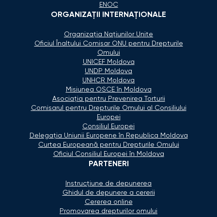
ENOC
ORGANIZAŢII INTERNAŢIONALE
Organizaţia Naţiunilor Unite
Oficiul Înaltului Comisar ONU pentru Drepturile
Omului
UNICEF Moldova
UNDP Moldova
UNHCR Moldova
Misiunea OSCE în Moldova
Asociaţia pentru Prevenirea Torturii
Comisarul pentru Drepturile Omului al Consiliului
Europei
Consiliul Europei
Delegaţia Uniunii Europene în Republica Moldova
Curtea Europeană pentru Drepturile Omului
Oficiul Consiliul Europei în Moldova
PARTENERI
Instrucțiune de depunerea
Ghidul de depunere a cererii
Cererea online
Promovarea drepturilor omului