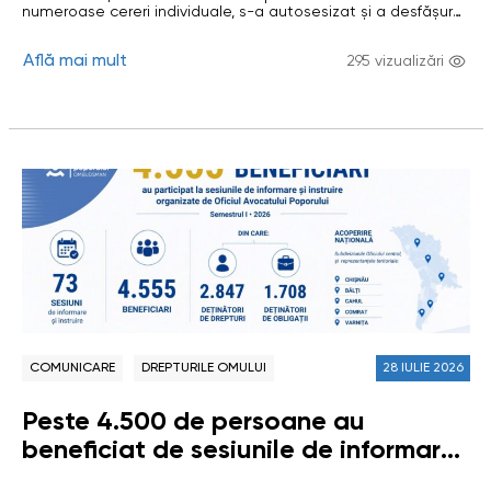
drepturilor omului
numeroase cereri individuale, s-a autosesizat și a desfășurat
investigații privind situații în care activitatea unor
întreprinderi private sau de stat (care desfășoară activiăți cu
Află mai mult
caracter econimic), precum și insuficiența mecanismelor de
295 vizualizări
reglementare și control, au generat riscuri sau au condus la
încălcarea drepturilor omului. Investigațiile au vizat…
COMUNICARE
DREPTURILE OMULUI
28 IULIE 2026
Peste 4.500 de persoane au
beneficiat de sesiunile de informare
și instruire organizate de Oficiul