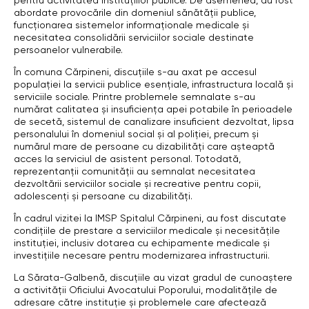
pentru activitatea instituțiilor publice. De asemenea, au fost
abordate provocările din domeniul sănătății publice,
funcționarea sistemelor informaționale medicale și
necesitatea consolidării serviciilor sociale destinate
persoanelor vulnerabile.
În comuna Cărpineni, discuțiile s-au axat pe accesul
populației la servicii publice esențiale, infrastructura locală și
serviciile sociale. Printre problemele semnalate s-au
numărat calitatea și insuficiența apei potabile în perioadele
de secetă, sistemul de canalizare insuficient dezvoltat, lipsa
personalului în domeniul social și al poliției, precum și
numărul mare de persoane cu dizabilități care așteaptă
acces la serviciul de asistent personal. Totodată,
reprezentanții comunității au semnalat necesitatea
dezvoltării serviciilor sociale și recreative pentru copii,
adolescenți și persoane cu dizabilități.
În cadrul vizitei la IMSP Spitalul Cărpineni, au fost discutate
condițiile de prestare a serviciilor medicale și necesitățile
instituției, inclusiv dotarea cu echipamente medicale și
investițiile necesare pentru modernizarea infrastructurii.
La Sărata-Galbenă, discuțiile au vizat gradul de cunoaștere
a activității Oficiului Avocatului Poporului, modalitățile de
adresare către instituție și problemele care afectează