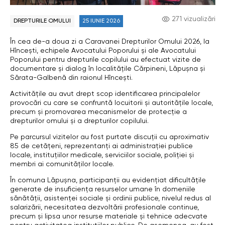
271 vizualizări
DREPTURILE OMULUI
25 IUNIE 2026
În cea de-a doua zi a Caravanei Drepturilor Omului 2026, la
Hîncești, echipele Avocatului Poporului și ale Avocatului
Poporului pentru drepturile copilului au efectuat vizite de
documentare și dialog în localitățile Cărpineni, Lăpușna și
Sărata-Galbenă din raionul Hîncești.
Activitățile au avut drept scop identificarea principalelor
provocări cu care se confruntă locuitorii și autoritățile locale,
precum și promovarea mecanismelor de protecție a
drepturilor omului și a drepturilor copilului.
Pe parcursul vizitelor au fost purtate discuții cu aproximativ
85 de cetățeni, reprezentanți ai administrației publice
locale, instituțiilor medicale, serviciilor sociale, poliției și
membri ai comunităților locale.
În comuna Lăpușna, participanții au evidențiat dificultățile
generate de insuficiența resurselor umane în domeniile
sănătății, asistenței sociale și ordinii publice, nivelul redus al
salarizării, necesitatea dezvoltării profesionale continue,
precum și lipsa unor resurse materiale și tehnice adecvate