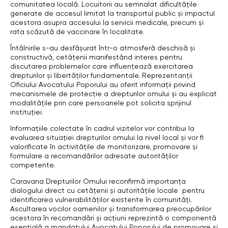
comunitatea locală. Locuitorii au semnalat dificultățile
generate de accesul limitat la transportul public și impactul
acestora asupra accesului la servicii medicale, precum și
rata scăzută de vaccinare în localitate.
Întâlnirile s-au desfășurat într-o atmosferă deschisă și
constructivă, cetățenii manifestând interes pentru
discutarea problemelor care influențează exercitarea
drepturilor și libertăților fundamentale. Reprezentanții
Oficiului Avocatului Poporului au oferit informații privind
mecanismele de protecție a drepturilor omului și au explicat
modalitățile prin care persoanele pot solicita sprijinul
instituției.
Informațiile colectate în cadrul vizitelor vor contribui la
evaluarea situației drepturilor omului la nivel local și vor fi
valorificate în activitățile de monitorizare, promovare și
formulare a recomandărilor adresate autorităților
competente.
Caravana Drepturilor Omului reconfirmă importanța
dialogului direct cu cetățenii și autoritățile locale pentru
identificarea vulnerabilităților existente în comunități.
Ascultarea vocilor oamenilor și transformarea preocupărilor
acestora în recomandări și acțiuni reprezintă o componentă
esențială a mandatului Avocatului Poporului de promovare și