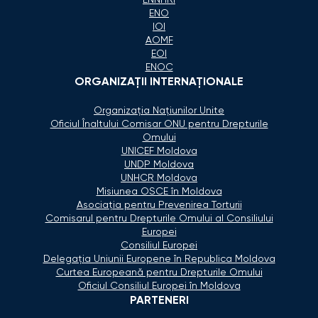
ENNHRI
ENO
IOI
AOMF
EOI
ENOC
ORGANIZAŢII INTERNAŢIONALE
Organizaţia Naţiunilor Unite
Oficiul Înaltului Comisar ONU pentru Drepturile
Omului
UNICEF Moldova
UNDP Moldova
UNHCR Moldova
Misiunea OSCE în Moldova
Asociaţia pentru Prevenirea Torturii
Comisarul pentru Drepturile Omului al Consiliului
Europei
Consiliul Europei
Delegaţia Uniunii Europene în Republica Moldova
Curtea Europeană pentru Drepturile Omului
Oficiul Consiliul Europei în Moldova
PARTENERI