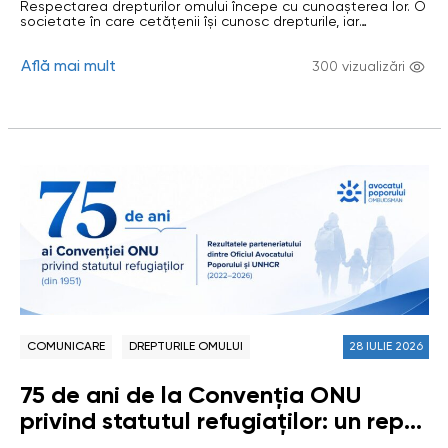
Respectarea drepturilor omului începe cu cunoașterea lor. O
Avocatului Poporului în primul
societate în care cetățenii își cunosc drepturile, iar
semestru al anului 2026
autoritățile și profesioniștii își înțeleg și își exercită
responsabilitățile în conformitate cu standardele drepturilor
Află mai mult
omului, este o societate mai echitabilă și mai responsabilă.
300 vizualizări
În acest context, educația în domeniul drepturilor omului
constituie una dintre direcțiile prioritare ale activității
Oficiului…
COMUNICARE
DREPTURILE OMULUI
28 IULIE 2026
75 de ani de la Convenția ONU
privind statutul refugiaților: un reper