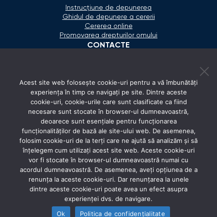
Instrucțiune de depunerea
Ghidul de depunere a cererii
Cererea online
Promovarea drepturilor omului
CONTACTE
+373 600 02 657
Acest site web folosește cookie-uri pentru a vă îmbunătăți
secretariat@ombudsman.md
experiența în timp ce navigați pe site. Dintre aceste
cookie-uri, cookie-urile care sunt clasificate ca fiind
Strada Calea Ieşilor 11/3, Chişinău
necesare sunt stocate în browser-ul dumneavoastră,
Luni - Vineri: 08:00 - 17:00
deoarece sunt esențiale pentru funcționarea
funcționalităților de bază ale site-ului web. De asemenea,
REȚELE SOCIALE
folosim cookie-uri de la terți care ne ajută să analizăm și să
înțelegem cum utilizați acest site web. Aceste cookie-uri
vor fi stocate în browser-ul dumneavoastră numai cu
acordul dumneavoastră. De asemenea, aveți opțiunea de a
renunța la aceste cookie-uri. Dar renunțarea la unele
dintre aceste cookie-uri poate avea un efect asupra
experienței dvs. de navigare.
Ok
Politica de confidențialitate
© 2026 Avocatul Poporului Ombudsman. All rights