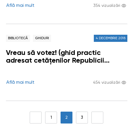
Află mai mult
354 vizualizări
BIBLIOTECĂ
GHIDURI
4 DECEMBRIE 2018
Vreau să votez! (ghid practic
adresat cetățenilor Republicii
Moldova)
Află mai mult
454 vizualizări
1
2
3