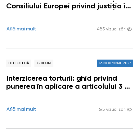
Consiliului Europei privind justiția în
interesul copilului
Află mai mult
485 vizualizări
BIBLIOTECĂ
GHIDURI
16 NOIEMBRIE 2023
Interzicerea torturii: ghid privind
punerea în aplicare a articolului 3 al
Convenției europene pentru
Drepturile Omului
Află mai mult
675 vizualizări