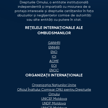
Drepturile Omului, o entitate instituțională
independentă și imparțială cu misiunea de a
proteja interesele și drepturile cetățenilor în fața
abuzurilor și neglijențelor comise de autorități
sau alte entități cu putere în stat.
REȚELELE INTERNAȚIONALE ALE
OMBUDSMANILOR
GANHRI
ENNHRI
ENO
IOI
AOMF
EOI
ENOC
ORGANIZAŢII INTERNAŢIONALE
Organizaţia Naţiunilor Unite
Oficiul Înaltului Comisar ONU pentru Drepturile
Omului
UNICEF Moldova
UNDP Moldova
UNHCR Moldova