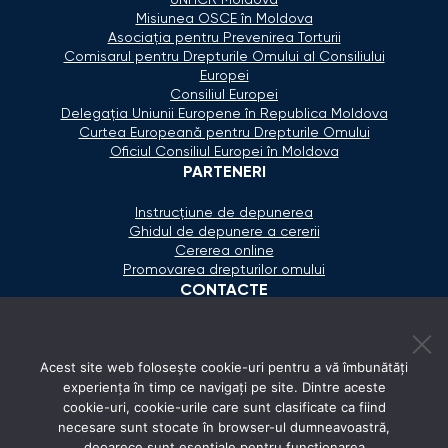
Misiunea OSCE în Moldova
Asociaţia pentru Prevenirea Torturii
Comisarul pentru Drepturile Omului al Consiliului
Europei
Consiliul Europei
Delegaţia Uniunii Europene în Republica Moldova
Curtea Europeană pentru Drepturile Omului
Oficiul Consiliul Europei în Moldova
PARTENERI
Instrucțiune de depunerea
Ghidul de depunere a cererii
Cererea online
Promovarea drepturilor omului
CONTACTE
+373 600 02 657
Acest site web folosește cookie-uri pentru a vă îmbunătăți
secretariat@ombudsman.md
experiența în timp ce navigați pe site. Dintre aceste
cookie-uri, cookie-urile care sunt clasificate ca fiind
Strada Calea Ieşilor 11/3, Chişinău
necesare sunt stocate în browser-ul dumneavoastră,
Luni - Vineri: 08:00 - 17:00
deoarece sunt esențiale pentru funcționarea