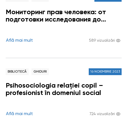
Мониторинг прав человека: от
подготовки исследования до
публикации отчёта (краткое
руководство для правозащитных
институтов)
Află mai mult
589 vizualizări
BIBLIOTECĂ
GHIDURI
16 NOIEMBRIE 2023
Psihosociologia relației copil –
profesionist în domeniul social
Află mai mult
724 vizualizări