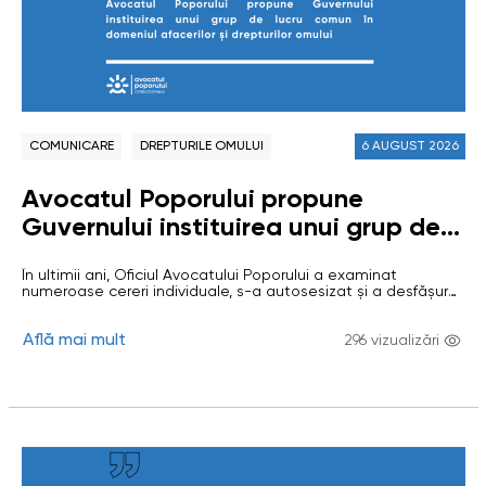
COMUNICARE
DREPTURILE OMULUI
6 AUGUST 2026
Avocatul Poporului propune
Guvernului instituirea unui grup de
lucru comun în domeniul afacerilor și
În ultimii ani, Oficiul Avocatului Poporului a examinat
drepturilor omului
numeroase cereri individuale, s-a autosesizat și a desfășurat
investigații privind situații în care activitatea unor
întreprinderi private sau de stat (care desfășoară activiăți cu
Află mai mult
caracter econimic), precum și insuficiența mecanismelor de
296 vizualizări
reglementare și control, au generat riscuri sau au condus la
încălcarea drepturilor omului. Investigațiile au vizat…