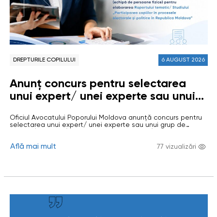
DREPTURILE COPILULUI
6 AUGUST 2026
Anunț concurs pentru selectarea
unui expert/ unei experte sau unui
grup de experți/ experte (echipă de
Oficiul Avocatului Poporului Moldova anunță concurs pentru
persoane fizice) pentru elaborarea
selectarea unui expert/ unei experte sau unui grup de
Raportului tematic/ Studiului
experți/ experte (echipă de persoane fizice) pentru
elaborarea Raportului tematic/ Studiului „Participarea
„Participarea copiilor în procesele
Află mai mult
copiilor în procesele electorale și politice în Republica
77 vizualizări
Moldova” Scopul studiului: evaluarea modului în care sunt
electorale și politice în Republica
respectate drepturile civile și politice ale copiilor în
Republica Moldova, cu…
Moldova”