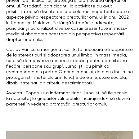
prevenirea încălcărilor, protecția și promovarea drepturilor
omului. Totodată, participanții la activitate au avut
posibilitatea să discute despre cele mai importante date și
aspecte privind respectarea drepturilor omului în anul 2022
în Republica Moldova. Pe lângă întrebările adresate,
paricipanții au analizat diverse cazuri prezentate în mass-
media și abordarea acestora din perspectiva respectării
drepturilor omului.
Ceslav Panico a menționat că: „Este necesară o îndepărtare
de la stereotipuri și adoptarea unui limbaj în mass-media,
care să demonstreze respectul deplin pentru demnitatea
fiecărei persoane sau grup”. Jurnaliștii au pimit ca
recomandare din partea Ombudsmanului, de a nu discrimina
protagoniștii materialului în funcție de etnie, stare socială,
dizabilitate sau alt criteriu descriminatoriu.
Avocatul Poporului a îndemnat tinerii jurnaliști să fie sensibili
la necesitățile grupurilor vulnerabile, încurajându-i să devină
parteneri în vederea promovării drepturilor omului.