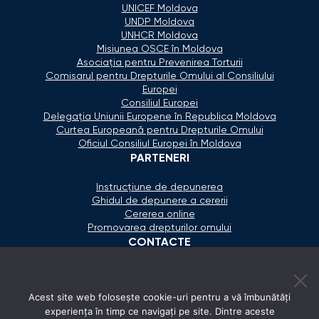
UNICEF Moldova
UNDP Moldova
UNHCR Moldova
Misiunea OSCE în Moldova
Asociaţia pentru Prevenirea Torturii
Comisarul pentru Drepturile Omului al Consiliului
Europei
Consiliul Europei
Delegaţia Uniunii Europene în Republica Moldova
Curtea Europeană pentru Drepturile Omului
Oficiul Consiliul Europei în Moldova
PARTENERI
Instrucțiune de depunerea
Ghidul de depunere a cererii
Cererea online
Promovarea drepturilor omului
CONTACTE
+373 600 02 657
Acest site web folosește cookie-uri pentru a vă îmbunătăți
secretariat@ombudsman.md
experiența în timp ce navigați pe site. Dintre aceste