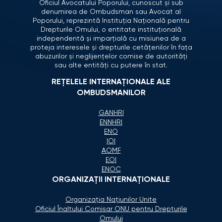
Oficiul Avocatului Poporului, cunoscut și sub
denumirea de Ombudsman sau Avocat al
Poporului, reprezintă Instituția Națională pentru
Drepturile Omului, o entitate instituțională
independentă și imparțială cu misiunea de a
proteja interesele și drepturile cetățenilor în fața
abuzurilor și neglijențelor comise de autorități
sau alte entități cu putere în stat.
REȚELELE INTERNAȚIONALE ALE
OMBUDSMANILOR
GANHRI
ENNHRI
ENO
IOI
AOMF
EOI
ENOC
ORGANIZAŢII INTERNAŢIONALE
Organizaţia Naţiunilor Unite
Oficiul Înaltului Comisar ONU pentru Drepturile
Omului