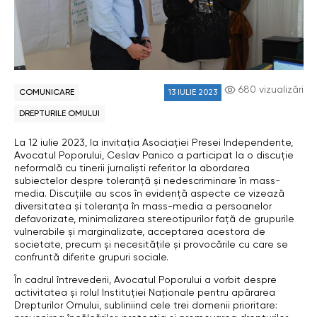
680 vizualizări
COMUNICARE
13 IULIE 2023
DREPTURILE OMULUI
La 12 iulie 2023, la invitația Asociației Presei Independente,
Avocatul Poporului, Ceslav Panico a participat la o discuție
neformală cu tinerii jurnaliști referitor la abordarea
subiectelor despre toleranță și nedescriminare în mass-
media. Discuțiile au scos în evidență aspecte ce vizează
diversitatea și toleranța în mass-media a persoanelor
defavorizate, minimalizarea stereotipurilor față de grupurile
vulnerabile și marginalizate, acceptarea acestora de
societate, precum și necesitățile și provocările cu care se
confruntă diferite grupuri sociale.
În cadrul întrevederii, Avocatul Poporului a vorbit despre
activitatea și rolul Instituției Naționale pentru apărarea
Drepturilor Omului, subliniind cele trei domenii prioritare: