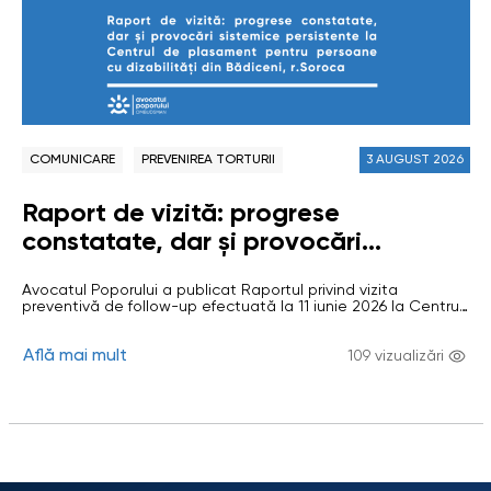
COMUNICARE
PREVENIREA TORTURII
3 AUGUST 2026
Raport de vizită: progrese
constatate, dar și provocări
sistemice persistente la Centrul de
Avocatul Poporului a publicat Raportul privind vizita
plasament pentru persoane cu
preventivă de follow-up efectuată la 11 iunie 2026 la Centrul
dizabilități din Bădiceni, r.Soroca
de plasament temporar pentru persoane cu dizabilități
adulte (CPTPD) din comuna Bădiceni, raionul Soroca. Vizita a
Află mai mult
avut drept scop evaluarea respectării drepturilor
109 vizualizări
beneficiarilor și verificarea implementării recomandărilor
formulate în urma vizitelor anterioare. CPTPD Bădiceni a fost
vizitat în…