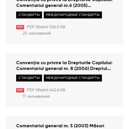
Convenția cu privire la Drepturile Copilului:
Comentariul general nr.6 (2005)
Tratamentul copiilor neînsoțiți și separați
СТАНДАРТЫ
МЕЖДУНАРОДНЫЕ СТАНДАРТЫ
în afara țării lor de origine
PDF (Файл) 526.0 KB
PDF
25 скачиваний
Convenția cu privire la Drepturile Copilului:
Comentariul general nr. 8 (2006) Dreptul
copilului la protecție împotriva pedepselor
СТАНДАРТЫ
МЕЖДУНАРОДНЫЕ СТАНДАРТЫ
corporale și a altor forme de pedeapsă
crude sau degradante (art. 19; 28,
PDF (Файл) 442.6 KB
PDF
paragraful 2; și 37, inter alia)
17 скачиваний
Comentariul general nr. 5 (2003) Măsuri