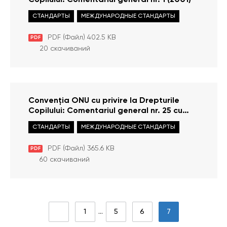
Copilului: Comentariul general nr. 1 (2001)
СТАНДАРТЫ
МЕЖДУНАРОДНЫЕ СТАНДАРТЫ
PDF (Файл) 402.5 KB
PDF
20 скачиваний
Convenția ONU cu privire la Drepturile
Copilului: Comentariul general nr. 25 cu
privire la drepturile copiilor în mediul
СТАНДАРТЫ
МЕЖДУНАРОДНЫЕ СТАНДАРТЫ
digital
PDF (Файл) 365.6 KB
PDF
60 скачиваний
1
…
5
6
7