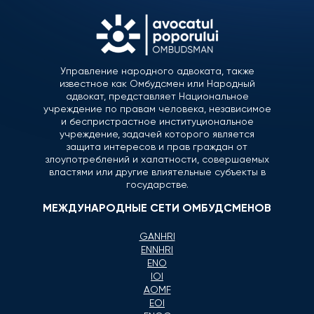
Управление народного адвоката, также
известное как Омбудсмен или Народный
адвокат, представляет Национальное
учреждение по правам человека, независимое
и беспристрастное институциональное
учреждение, задачей которого является
защита интересов и прав граждан от
злоупотреблений и халатности, совершаемых
властями или другие влиятельные субъекты в
государстве.
МЕЖДУНАРОДНЫЕ СЕТИ ОМБУДСМЕНОВ
GANHRI
ENNHRI
ENO
IOI
AOMF
EOI