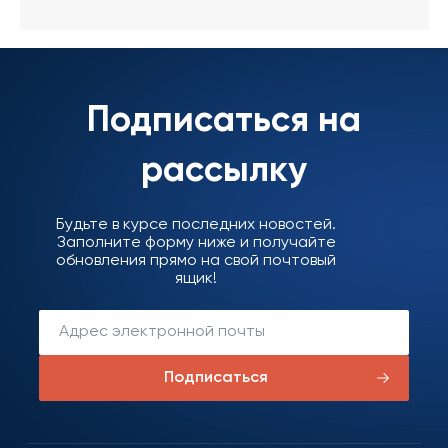
Подписаться на
рассылку
Будьте в курсе последних новостей.
Заполните форму ниже и получайте
обновления прямо на свой почтовый
ящик!
Подписаться