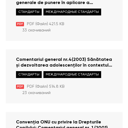
generale de punere în aplicare a
Convenției privind Drepturile Copilului (art.
СТАНДАРТЫ
МЕЖДУНАРОДНЫЕ СТАНДАРТЫ
4, 42 și 44, paragraful 6)
PDF (Файл) 421.5 KB
PDF
33 скачиваний
Comentariul general nr.4(2003) Sănătatea
și dezvoltarea adolescenților în contextul
Convenției cu privire la Drepturile Copilului
СТАНДАРТЫ
МЕЖДУНАРОДНЫЕ СТАНДАРТЫ
PDF (Файл) 514.8 KB
PDF
23 скачиваний
Convenția ONU cu privire la Drepturile