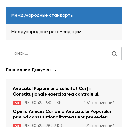
Международные стандарты
Международные рекомендации
Последние Документы
Avocatul Poporului a solicitat Curţii
Constituţionale exercitarea controlului
constituţionalităţii unor prevederi cu privire la
PDF (Файл) 682.4 KB
107 скачиваний
PDF
plata alocației sociale de stat persoanelor
cu dizabilitați care sunt private de liberate
Opinia Amicus Curiae a Avocatului Poporului
privind constituționalitatea unor prevederi
care interzic angajarea în organizațiile de
PDF (Файл) 282.2 KB
74 скачиваний
PDF