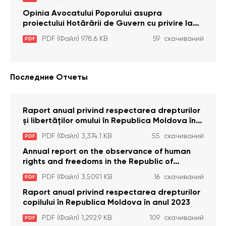
pază particulară a persoanelor condamnate
pentru comiterea cu intenție a unor infracțiuni
Opinia Avocatului Poporului asupra
a fost luată în considerare de Curtea
proiectului Hotărârii de Guvern cu privire la
Constituțională
aprobarea proiectului de lege privind
PDF (Файл) 978.6 KB
59 скачиваний
PDF
activitatea sanitară veterinarăa
Последние Отчеты
Raport anual privind respectarea drepturilor
și libertăților omului în Republica Moldova în
anul 2023
PDF (Файл) 3,374.1 KB
55 скачиваний
PDF
Annual report on the observance of human
rights and freedoms in the Republic of
Moldova in 2023
PDF (Файл) 3,509.1 KB
16 скачиваний
PDF
Raport anual privind respectarea drepturilor
copilului în Republica Moldova în anul 2023
PDF (Файл) 1,292.9 KB
109 скачиваний
PDF