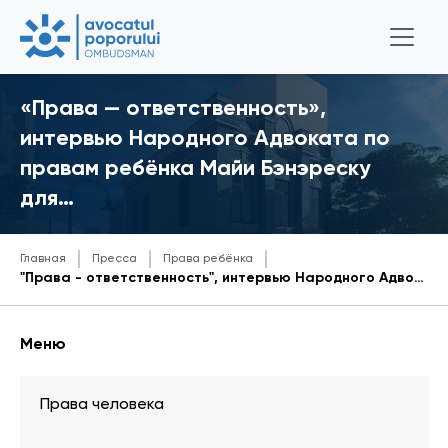
«Права — ответственность»,
интервью Народного Адвоката по
правам ребёнка Майи Бэнэреску
для…
Главная
Пресса
Права ребёнка
"Права - ответственность", интервью Народного Адвоката по правам ребёнка Майи Бэнэреску для Информационного портала правосудия
Меню
Права человека