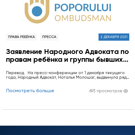
ПРАВА РЕБЁНКА
ПРЕССА
2 ДЕКАБРЯ 2021
Заявление Народного Адвоката по
правам ребёнка и группы бывших и
действующих сотрудников Офиса
Перевод На пресс-конференции от 1 декабря текущего
Народного Адвоката в связи с
года, Народный Адвокат, Наталья Молошаг, выдвинула ряд
уничижительными заявлениями,
обвинений в адрес сотрудников Офиса Народного
Адвоката и предыдущего руководства учреждения,
сделанными в адрес института
Посмотреть больше
подвергла жесткой критике руководство учреждения,
693 просмотров
негативно оценив деятельность Офиса Народного
Омбудсмена, приведенные
Адвоката в период до её назначения. Кроме того, она
заявила, что некоторые из сотрудников отказались помочь
Народным Адвокатом, Натальей
ей при ее…
Молошаг