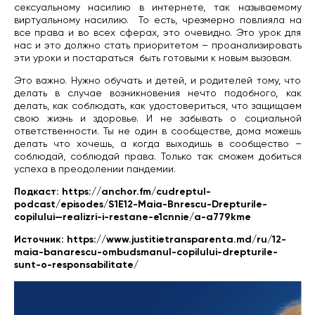
сексуальному насилию в интернете, так называемому
виртуальному насилию.
То есть, чрезмерно повлияла на
все права и во всех сферах, это очевидно. Это урок для
нас и это должно стать приоритетом – проанализировать
эти уроки и постараться
быть готовыми к новым вызовам.
Это важно. Нужно обучать и детей, и родителей тому, что
делать в случае возникновения нечто подобного, как
делать, как соблюдать, как удостовериться, что защищаем
свою жизнь и здоровье. И не забывать о социальной
ответственности. Ты не один в сообществе, дома можешь
делать что хочешь, а когда выходишь в сообщество –
соблюдай, соблюдай права. Только так сможем добиться
успеха в преодолении пандемии.
Подкаст: https://anchor.fm/cudreptul-
podcast/episodes/S1E12-Maia-Bnrescu-Drepturile-
copilului—realizri-i-restane-e1cnnie/a-a779kme
Источник: https://www.justitietransparenta.md/ru/12-
maia-banarescu-ombudsmanul-copilului-drepturile-
sunt-o-responsabilitate/