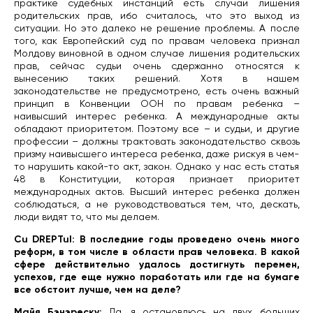
практике судебных инстанций есть случаи лишения
родительских прав, ибо считалось, что это выход из
ситуации. Но это далеко не решение проблемы. А после
того, как Европейский суд по правам человека признал
Молдову виновной в одном случае лишения родительских
прав, сейчас судьи очень сдержанно относятся к
вынесению таких решений. Хотя в нашем
законодательстве не предусмотрено, есть очень важный
принцип в Конвенции ООН по правам ребенка –
наивысший интерес ребенка. А международные акты
обладают приоритетом. Поэтому все – и судьи, и другие
профессии – должны трактовать законодательство сквозь
призму наивысшего интереса ребенка, даже рискуя в чем-
то нарушить какой-то акт, закон. Однако у нас есть статья
48 в Конституции, которая признает приоритет
международных актов. Высший интерес ребенка должен
соблюдаться, а не руководствоваться тем, что, дескать,
люди видят то, что мы делаем.
Cu DREPTul: В последние годы проведено очень много
реформ, в том числе в области прав человека. В какой
сфере действительно удалось достигнуть перемен,
успехов, где еще нужно поработать или где на бумаге
все обстоит лучше, чем на деле?
Майя Бэнэреску:
Да, я остановлюсь на двух больших