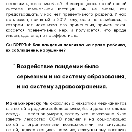
негде жить, как с ним быть?
Я возвращаюсь к этой нашей
системе ювенальной юстиции, мы не знаем, как
предотвращать, у нас нет превентивного раздела. У нас
есть закон, принятый в 2019 году, если не ошибаюсь, в
котором нет механизма его применения, причем закон
касается превентивных мер, и получается, что вроде
имеем, сделано, но не эффективно.
Cu DREPTul: Как пандемия повлияла на права ребенка,
их соблюдение, нарушение?
Воздействие
пандемии было
серьезным и на систему образования,
и на систему здравоохранения.
Майя Бэнэреску:
Мы оказались с нехваткой медикаментов
для детей с редкими заболеваниями, были даже летальные
исходы — ребенок умирал, потому что невозможно было
завести лекарства. COVID повлиял и на социализацию
детей с ограниченными возможностями, на ситуацию
детей, подвергающихся насилию, сексуальному насилию,