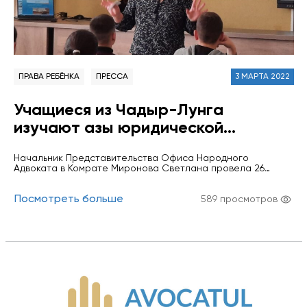
ПРАВА РЕБЁНКА
ПРЕССА
3 МАРТА 2022
Учащиеся из Чадыр-Лунга
изучают азы юридической
грамоты.
Начальник Представительства Офиса Народного
Адвоката в Комрате Миронова Светлана провела 26
февраля встречу с учащимися 7-8 классов гимназии имени
Казмалы города Чадыр-Лунга. Темой семинара была
Посмотреть больше
избрана "Особенности ответстсвенности
589 просмотров
несовершеннолетних" Ребята получили информацию о
различных видах юридической ответственности
несовершеннолетних, в игровой форме участвовали в
различных упражнениях по развитию осознанного
поведения. Были продемонстирированы несколько
видеороликов по указанной теме…