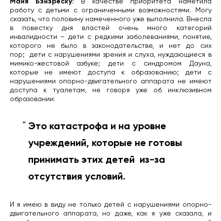
Майя Бэнэреску:
В качестве приоритета наметила
работу с детьми с ограниченными возможностями. Могу
сказать, что половину намеченного уже выполнила. Внесла
в повестку дня властей очень много категорий
инвалидности – дети с редкими заболеваниями, понятие,
которого не было в законодательстве, и нет до сих
пор;
дети с нарушениями зрения и слуха, нуждающиеся в
мимико-жестовой азбуке; дети с синдромом Дауна,
которые не имеют доступа к образованию; дети с
нарушениями опорно-двигательного аппарата не имеют
доступа к туалетам, не говоря уже об инклюзивном
образовании.
Это катастрофа и на уровне
учреждений, которые не готовы
принимать этих детей
из-за
отсутствия условий.
И я имею в виду не только детей с нарушениями опорно-
двигательного аппарата, но даже, как я уже сказала, и