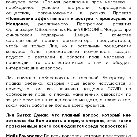
конкурсе эссе «Полная реализация прав человека –
необходимое условие построения справедливого
общества», организованном в рамках Проекта
«
Повышение эффективности и доступа к правосудию в
Молдове
», реализуемого Программой развития
Организации Объединенных Наций (ПРООН) в Молдове при
финансовой поддержке Швеции. В качестве
составляющей премии организаторы предусмотрели,
чтобы не только Лие, но и остальным победителям
конкурса была предоставлена возможность создать
подкаст с деятелем в области прав человека и
правосудия, то есть встретиться с ним и обсудить
интересующие их вопросы.
Лия выбрала побеседовать с госпожой Бэнэреску о
правах ребенка, которые чаще всего нарушаются и
почему, о том, как повлияла пандемия COVID на
соблюдение прав, о планах, намеченных адвокатом по
защите ребенка до конца своего мандата, а также о том,
какая часть работы ей больше всего нравится.
Лия Бытка: Думаю, что главный вопрос, который мне
хотелось бы Вам задать в первую очередь, это: какие
права меньше всего соблюдаются среди подростков?
Майя Бэнэреску:
Во всех докладах, которые представляю