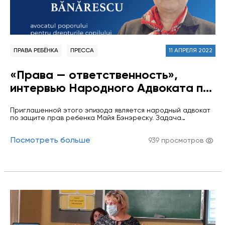
ПРАВА РЕБЁНКА
ПРЕССА
11 АПРЕЛЯ 2022
«Права — ответственность»,
интервью Народного Адвоката по
правам ребёнка Майи Бэнэреску
Приглашенной этого эпизода является народный адвокат
для Информационного портала
по защите прав ребенка Майя Бэнэреску. Задача
правосудия
института омбудсмена, будь то учреждения или
физического лица, заключается в защите граждан от
Посмотреть больше
превышения власти органами публичного управления, и
939 просмотров
он считается символом демократического государства.
Данный эпизод особенный, несколько отличается от всех
предыдущих. Он выполнен совместно с учащейся 10
класса Теоретического лицея им.…