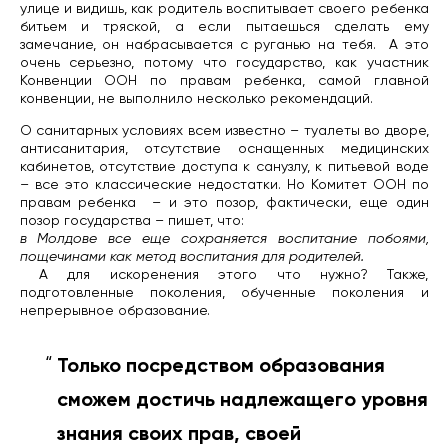
улице и видишь, как родитель воспитывает своего ребенка
битьем и тряской, а если пытаешься сделать ему
замечание, он набрасывается с руганью на тебя.
А это
очень серьезно, потому что государство, как участник
Конвенции ООН по правам ребенка, самой главной
конвенции, не выполнило несколько рекомендаций.
О санитарных условиях всем известно – туалеты во дворе,
антисанитария, отсутствие оснащенных медицинских
кабинетов, отсутствие доступа к санузлу, к питьевой воде
– все это классические недостатки. Но Комитет ООН по
правам ребенка
– и это позор, фактически, еще один
позор государства – пишет, что:
в Молдове все еще сохраняется воспитание побоями,
пощечинами как метод воспитания для родителей.
А для искоренения этого что нужно? Также,
подготовленные поколения, обученные поколения и
непрерывное образование.
Только посредством образования
сможем достичь надлежащего уровня
знания своих прав, своей