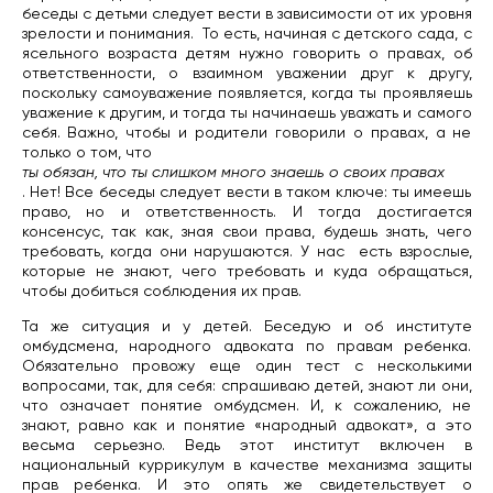
беседы с детьми следует вести в зависимости от их уровня
зрелости и понимания.
То есть, начиная с детского сада, с
ясельного возраста детям нужно говорить о правах, об
ответственности, о взаимном уважении друг к другу,
поскольку самоуважение появляется, когда ты проявляешь
уважение к другим, и тогда ты начинаешь уважать и самого
себя. Важно, чтобы и родители говорили о правах, а не
только о том, что
ты обязан, что ты слишком много знаешь о своих правах
. Нет! Все беседы следует вести в таком ключе: ты имеешь
право, но и ответственность. И тогда достигается
консенсус, так как, зная свои права, будешь знать, чего
требовать, когда они нарушаются. У нас
есть взрослые,
которые не знают, чего требовать и куда обращаться,
чтобы добиться соблюдения их прав.
Та же ситуация и у детей. Беседую и об институте
омбудсмена, народного адвоката по правам ребенка.
Обязательно провожу еще один тест с несколькими
вопросами, так, для себя: спрашиваю детей, знают ли они,
что означает понятие омбудсмен. И, к сожалению, не
знают, равно как и понятие «народный адвокат», а это
весьма серьезно. Ведь этот институт включен в
национальный куррикулум в качестве механизма защиты
прав ребенка. И это опять же свидетельствует о