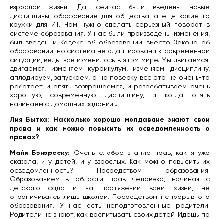
взрослой жизни. Да, сейчас были введены новые
дисциплины, образование для общества, а еще какие-то
кружки для ИТ. Нам нужно сделать серьезный поворот в
системе образования. У нас были произведены изменения,
был введен и Кодекс об образовании вместо Закона об
образовании, но система не адаптирована к современной
ситуации, ведь
все изменилось в этом мире. Мы двигаемся,
двигаемся, изменяем куррикулум, изменяем дисциплину,
аплодируем, запускаем, а на поверку все это не очень-то
работает, и опять возвращаемся, и разрабатываем очень
хорошую, современную дисциплину, а когда опять
начинаем с домашних заданий…
Лия Бытка: Насколько хорошо молдаване знают свои
права и как можно повысить их осведомленность о
правах?
Майя Бэнэреску:
Очень слабое знание прав, как я уже
сказала, и у детей, и у взрослых.
Как можно повысить их
осведомленность? Посредством образования.
Образованием в области прав человека, начиная с
детского сада и на протяжении всей жизни, не
ограничиваясь лишь школой. Посредством непрерывного
образования. У нас есть неподготовленные родители.
Родители не знают, как воспитывать своих детей. Идешь по