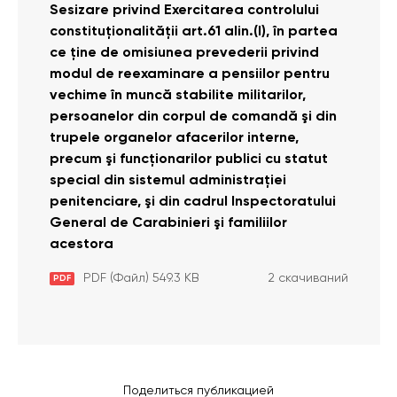
Sesizare privind Exercitarea controlului
constituţionalităţii art.61 alin.(l), în partea
ce ţine de omisiunea prevederii privind
modul de reexaminare a pensiilor pentru
vechime în muncă stabilite militarilor,
persoanelor din corpul de comandă şi din
trupele organelor afacerilor interne,
precum şi funcţionarilor publici cu statut
special din sistemul administraţiei
penitenciare, şi din cadrul Inspectoratului
General de Carabinieri şi familiilor
acestora
PDF (Файл) 549.3 KB
2 скачиваний
PDF
Поделиться публикацией