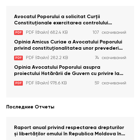
Avocatul Poporului a solicitat Curţii
Constituţionale exercitarea controlului
constituţionalităţii unor prevederi cu privire la
PDF (Файл) 682.4 KB
107 скачиваний
PDF
plata alocației sociale de stat persoanelor
cu dizabilitați care sunt private de liberate
Opinia Amicus Curiae a Avocatului Poporului
privind constituționalitatea unor prevederi
care interzic angajarea în organizațiile de
PDF (Файл) 282.2 KB
74 скачиваний
PDF
pază particulară a persoanelor condamnate
pentru comiterea cu intenție a unor infracțiuni
Opinia Avocatului Poporului asupra
a fost luată în considerare de Curtea
proiectului Hotărârii de Guvern cu privire la
Constituțională
aprobarea proiectului de lege privind
PDF (Файл) 978.6 KB
59 скачиваний
PDF
activitatea sanitară veterinarăa
Последние Отчеты
Raport anual privind respectarea drepturilor
și libertăților omului în Republica Moldova în