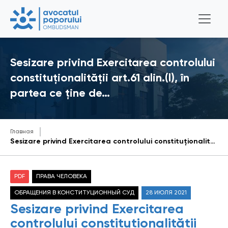
Sesizare privind Exercitarea controlului
constituţionalităţii art.61 alin.(l), în
partea ce ţine de…
Главная
Sesizare privind Exercitarea controlului constituţionalităţii art.61 alin.(l), în partea ce ţine de omisiunea prevederii privind modul de reexaminare a pensiilor pentru vechime în muncă stabilite militarilor, persoanelor din corpul de comandă şi din trupele organelor afacerilor interne, precum şi funcţionarilor publici cu statut special din sistemul administraţiei penitenciare, şi din cadrul Inspectoratului General de Carabinieri şi familiilor acestora
PDF
ПРАВА ЧЕЛОВЕКА
ОБРАЩЕНИЯ В КОНСТИТУЦИОННЫЙ СУД
28 ИЮЛЯ 2021
Sesizare privind Exercitarea
controlului constituţionalităţii