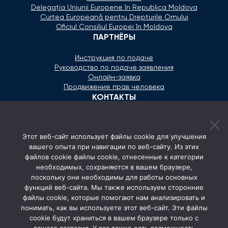
Delegaţia Uniunii Europene în Republica Moldova
Curtea Europeană pentru Drepturile Omului
Oficiul Consiliul Europei în Moldova
ПАРТНЁРЫ
Инструкция по подаче
Руководство по подаче заявления
Онлайн-заявка
Продвижение прав человека
КОНТАКТЫ
+373 600 02 657
Этот веб-сайт использует файлы cookie для улучшения
secretariat@ombudsman.md
вашего опыта при навигации по веб-сайту. Из этих
файлов cookie файлы cookie, отнесенные к категории
Улица Каля Ешилор 11/3, Кишинёв
необходимых, сохраняются в вашем браузере,
Понедельник - Пятница: 08:00 - 17:00
поскольку они необходимы для работы основных
функций веб-сайта. Мы также используем сторонние
СОЦ. СЕТИ
файлы cookie, которые помогают нам анализировать и
понимать, как вы используете этот веб-сайт. Эти файлы
cookie будут храниться в вашем браузере только с