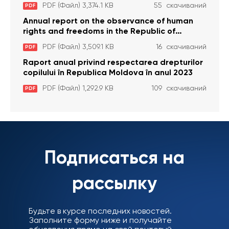
anul 2023
PDF (Файл) 3,374.1 KB
55 скачиваний
PDF
Annual report on the observance of human
rights and freedoms in the Republic of
Moldova in 2023
PDF (Файл) 3,509.1 KB
16 скачиваний
PDF
Raport anual privind respectarea drepturilor
copilului în Republica Moldova în anul 2023
PDF (Файл) 1,292.9 KB
109 скачиваний
PDF
Подписаться на
рассылку
Будьте в курсе последних новостей.
Заполните форму ниже и получайте