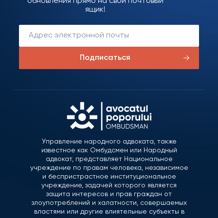
обновления прямо на свой почтовый
ящик!
Подписаться
Управление народного адвоката, также
известное как Омбудсмен или Народный
адвокат, представляет Национальное
учреждение по правам человека, независимое
и беспристрастное институциональное
учреждение, задачей которого является
защита интересов и прав граждан от
злоупотреблений и халатности, совершаемых
властями или другие влиятельные субъекты в