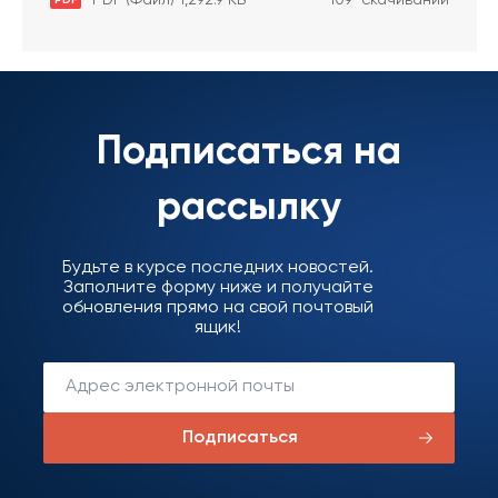
Подписаться на
рассылку
Будьте в курсе последних новостей.
Заполните форму ниже и получайте
обновления прямо на свой почтовый
ящик!
Подписаться