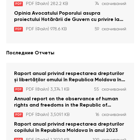
care interzic angajarea în organizațiile de
PDF (Файл) 282.2 KB
74 скачиваний
PDF
pază particulară a persoanelor condamnate
pentru comiterea cu intenție a unor infracțiuni
Opinia Avocatului Poporului asupra
a fost luată în considerare de Curtea
proiectului Hotărârii de Guvern cu privire la
Constituțională
aprobarea proiectului de lege privind
PDF (Файл) 978.6 KB
59 скачиваний
PDF
activitatea sanitară veterinarăa
Последние Отчеты
Raport anual privind respectarea drepturilor
și libertăților omului în Republica Moldova în
anul 2023
PDF (Файл) 3,374.1 KB
55 скачиваний
PDF
Annual report on the observance of human
rights and freedoms in the Republic of
Moldova in 2023
PDF (Файл) 3,509.1 KB
16 скачиваний
PDF
Raport anual privind respectarea drepturilor
copilului în Republica Moldova în anul 2023
PDF (Файл) 1,292.9 KB
109 скачиваний
PDF