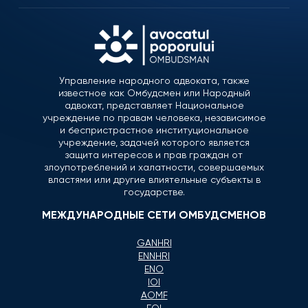
Управление народного адвоката, также
известное как Омбудсмен или Народный
адвокат, представляет Национальное
учреждение по правам человека, независимое
и беспристрастное институциональное
учреждение, задачей которого является
защита интересов и прав граждан от
злоупотреблений и халатности, совершаемых
властями или другие влиятельные субъекты в
государстве.
МЕЖДУНАРОДНЫЕ СЕТИ ОМБУДСМЕНОВ
GANHRI
ENNHRI
ENO
IOI
AOMF