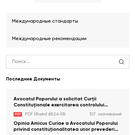
Международные стандарты
Международные рекомендации
Последние Документы
Avocatul Poporului a solicitat Curţii
Constituţionale exercitarea controlului
constituţionalităţii unor prevederi cu privire la
PDF (Файл) 682.4 KB
107 скачиваний
PDF
plata alocației sociale de stat persoanelor
cu dizabilitați care sunt private de liberate
Opinia Amicus Curiae a Avocatului Poporului
privind constituționalitatea unor prevederi