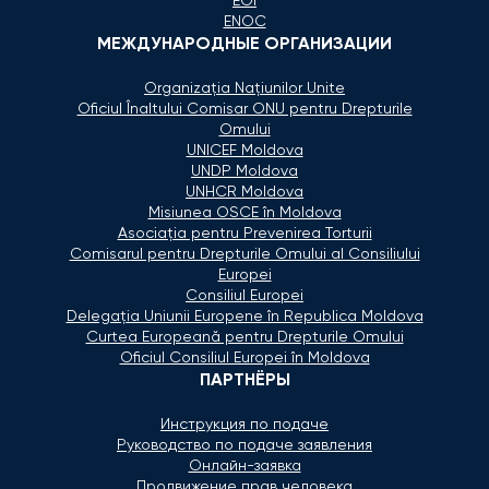
EOI
ENOC
МЕЖДУНАРОДНЫЕ ОРГАНИЗАЦИИ
Organizaţia Naţiunilor Unite
Oficiul Înaltului Comisar ONU pentru Drepturile
Omului
UNICEF Moldova
UNDP Moldova
UNHCR Moldova
Misiunea OSCE în Moldova
Asociaţia pentru Prevenirea Torturii
Comisarul pentru Drepturile Omului al Consiliului
Europei
Consiliul Europei
Delegaţia Uniunii Europene în Republica Moldova
Curtea Europeană pentru Drepturile Omului
Oficiul Consiliul Europei în Moldova
ПАРТНЁРЫ
Инструкция по подаче
Руководство по подаче заявления
Онлайн-заявка
Продвижение прав человека