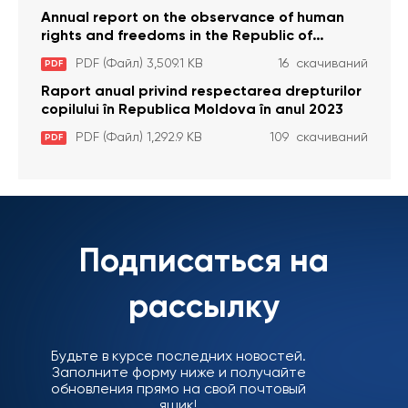
Annual report on the observance of human
rights and freedoms in the Republic of
Moldova in 2023
PDF (Файл) 3,509.1 KB
16 скачиваний
PDF
Raport anual privind respectarea drepturilor
copilului în Republica Moldova în anul 2023
PDF (Файл) 1,292.9 KB
109 скачиваний
PDF
Подписаться на
рассылку
Будьте в курсе последних новостей.
Заполните форму ниже и получайте
обновления прямо на свой почтовый
ящик!