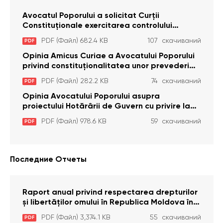
Avocatul Poporului a solicitat Curţii
Constituţionale exercitarea controlului
constituţionalităţii unor prevederi cu privire la
PDF (Файл) 682.4 KB
107 скачиваний
PDF
plata alocației sociale de stat persoanelor
cu dizabilitați care sunt private de liberate
Opinia Amicus Curiae a Avocatului Poporului
privind constituționalitatea unor prevederi
care interzic angajarea în organizațiile de
PDF (Файл) 282.2 KB
74 скачиваний
PDF
pază particulară a persoanelor condamnate
pentru comiterea cu intenție a unor infracțiuni
Opinia Avocatului Poporului asupra
a fost luată în considerare de Curtea
proiectului Hotărârii de Guvern cu privire la
Constituțională
aprobarea proiectului de lege privind
PDF (Файл) 978.6 KB
59 скачиваний
PDF
activitatea sanitară veterinarăa
Последние Отчеты
Raport anual privind respectarea drepturilor
și libertăților omului în Republica Moldova în
anul 2023
PDF (Файл) 3,374.1 KB
55 скачиваний
PDF