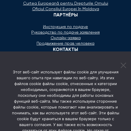
Curtea Europeană pentru Drepturile Omului
Oficiul Consiliul Europei în Moldova
ПАРТНЁРЫ
Инструкция по подаче
Руководство по подаче заявления
Онлайн-заявка
Продвижение прав человека
КОНТАКТЫ
+373 600 02 657
Этот веб-сайт использует файлы cookie для улучшения
secretariat@ombudsman.md
вашего опыта при навигации по веб-сайту. Из этих
файлов cookie файлы cookie, отнесенные к категории
Улица Каля Ешилор 11/3, Кишинёв
необходимых, сохраняются в вашем браузере,
Понедельник - Пятница: 08:00 - 17:00
поскольку они необходимы для работы основных
функций веб-сайта. Мы также используем сторонние
СОЦ. СЕТИ
файлы cookie, которые помогают нам анализировать и
понимать, как вы используете этот веб-сайт. Эти файлы
cookie будут храниться в вашем браузере только с
вашего согласия. У вас также есть возможность
отказаться от этих файлов cookie. Но отказ от