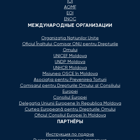
IOI
AOMF
EOI
ENOC
МЕЖДУНАРОДНЫЕ ОРГАНИЗАЦИИ
Organizaţia Naţiunilor Unite
Oficiul Înaltului Comisar ONU pentru Drepturile
Omului
UNICEF Moldova
UNDP Moldova
UNHCR Moldova
Misiunea OSCE în Moldova
Asociaţia pentru Prevenirea Torturii
Comisarul pentru Drepturile Omului al Consiliului
Europei
Consiliul Europei
Delegaţia Uniunii Europene în Republica Moldova
Curtea Europeană pentru Drepturile Omului
Oficiul Consiliul Europei în Moldova
ПАРТНЁРЫ
Инструкция по подаче