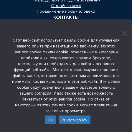
Руководство по подаче заявления
Онлайн-заявка
Продвижение прав человека
КОНТАКТЫ
+373 600 02 657
Этот веб-сайт использует файлы cookie для улучшения
secretariat@ombudsman.md
вашего опыта при навигации по веб-сайту. Из этих
файлов cookie файлы cookie, отнесенные к категории
Улица Каля Ешилор 11/3, Кишинёв
необходимых, сохраняются в вашем браузере,
Понедельник - Пятница: 08:00 - 17:00
поскольку они необходимы для работы основных
функций веб-сайта. Мы также используем сторонние
СОЦ. СЕТИ
файлы cookie, которые помогают нам анализировать и
понимать, как вы используете этот веб-сайт. Эти файлы
cookie будут храниться в вашем браузере только с
вашего согласия. У вас также есть возможность
отказаться от этих файлов cookie. Но отказ от
некоторых из этих файлов cookie может повлиять на
ваш опыт просмотра.
Ok
Privacy policy
© 2026 Avocatul Poporului Ombudsman. All rights
reserved.