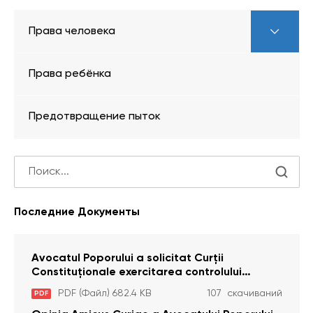
Права человека
Права ребёнка
Предотвращение пыток
Последние Документы
Avocatul Poporului a solicitat Curţii
Constituţionale exercitarea controlului
constituţionalităţii unor prevederi cu privire la
PDF (Файл) 682.4 KB
107 скачиваний
PDF
plata alocației sociale de stat persoanelor