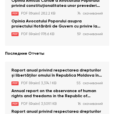
cu dizabilitați care sunt private de liberate
Opinia Amicus Curiae a Avocatului Poporului
privind constituționalitatea unor prevederi
care interzic angajarea în organizațiile de
PDF (Файл) 282.2 KB
74 скачиваний
PDF
pază particulară a persoanelor condamnate
pentru comiterea cu intenție a unor infracțiuni
Opinia Avocatului Poporului asupra
a fost luată în considerare de Curtea
proiectului Hotărârii de Guvern cu privire la
Constituțională
aprobarea proiectului de lege privind
PDF (Файл) 978.6 KB
59 скачиваний
PDF
activitatea sanitară veterinarăa
Последние Отчеты
Raport anual privind respectarea drepturilor
și libertăților omului în Republica Moldova în
anul 2023
PDF (Файл) 3,374.1 KB
55 скачиваний
PDF
Annual report on the observance of human
rights and freedoms in the Republic of
Moldova in 2023
PDF (Файл) 3,509.1 KB
16 скачиваний
PDF
Raport anual privind respectarea drepturilor