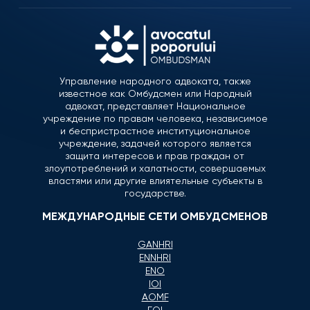
Управление народного адвоката, также
известное как Омбудсмен или Народный
адвокат, представляет Национальное
учреждение по правам человека, независимое
и беспристрастное институциональное
учреждение, задачей которого является
защита интересов и прав граждан от
злоупотреблений и халатности, совершаемых
властями или другие влиятельные субъекты в
государстве.
МЕЖДУНАРОДНЫЕ СЕТИ ОМБУДСМЕНОВ
GANHRI
ENNHRI
ENO
IOI
AOMF