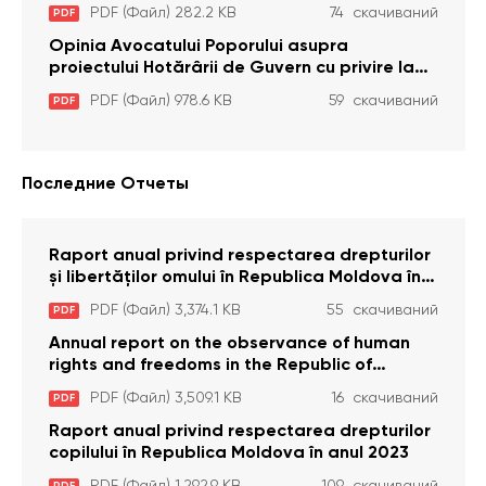
care interzic angajarea în organizațiile de
PDF (Файл) 282.2 KB
74 скачиваний
PDF
pază particulară a persoanelor condamnate
pentru comiterea cu intenție a unor infracțiuni
Opinia Avocatului Poporului asupra
a fost luată în considerare de Curtea
proiectului Hotărârii de Guvern cu privire la
Constituțională
aprobarea proiectului de lege privind
PDF (Файл) 978.6 KB
59 скачиваний
PDF
activitatea sanitară veterinarăa
Последние Отчеты
Raport anual privind respectarea drepturilor
și libertăților omului în Republica Moldova în
anul 2023
PDF (Файл) 3,374.1 KB
55 скачиваний
PDF
Annual report on the observance of human
rights and freedoms in the Republic of
Moldova in 2023
PDF (Файл) 3,509.1 KB
16 скачиваний
PDF
Raport anual privind respectarea drepturilor
copilului în Republica Moldova în anul 2023
PDF (Файл) 1,292.9 KB
109 скачиваний
PDF