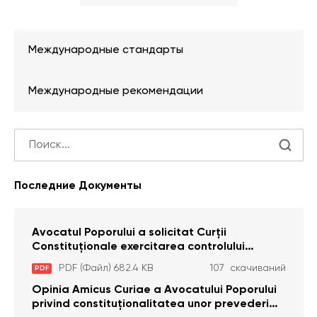
Международные стандарты
Международные рекомендации
Последние Документы
Avocatul Poporului a solicitat Curţii
Constituţionale exercitarea controlului
constituţionalităţii unor prevederi cu privire la
PDF (Файл) 682.4 KB
107 скачиваний
PDF
plata alocației sociale de stat persoanelor
cu dizabilitați care sunt private de liberate
Opinia Amicus Curiae a Avocatului Poporului
privind constituționalitatea unor prevederi