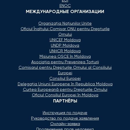
EOI
ENOC
МЕЖДУНАРОДНЫЕ ОРГАНИЗАЦИИ
Organizaţia Naţiunilor Unite
Oficiul Înaltului Comisar ONU pentru Drepturile
Omului
UNICEF Moldova
UNDP Moldova
UNHCR Moldova
Misiunea OSCE în Moldova
Asociaţia pentru Prevenirea Torturii
Comisarul pentru Drepturile Omului al Consiliului
Europei
Consiliul Europei
Delegaţia Uniunii Europene în Republica Moldova
Curtea Europeană pentru Drepturile Omului
Oficiul Consiliul Europei în Moldova
ПАРТНЁРЫ
Инструкция по подаче
Руководство по подаче заявления
Онлайн-заявка
Продвижение прав человека