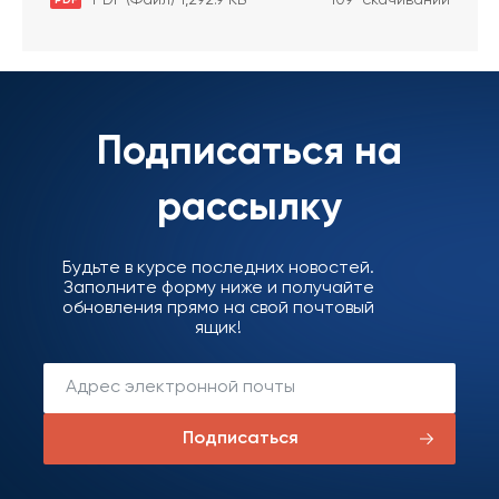
Подписаться на
рассылку
Будьте в курсе последних новостей.
Заполните форму ниже и получайте
обновления прямо на свой почтовый
ящик!
Подписаться