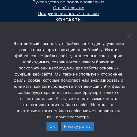
Руководство по подаче заявления
Онлайн-заявка
Продвижение прав человека
КОНТАКТЫ
+373 600 02 657
Этот веб-сайт использует файлы cookie для улучшения
secretariat@ombudsman.md
вашего опыта при навигации по веб-сайту. Из этих
файлов cookie файлы cookie, отнесенные к категории
Улица Каля Ешилор 11/3, Кишинёв
необходимых, сохраняются в вашем браузере,
Понедельник - Пятница: 08:00 - 17:00
поскольку они необходимы для работы основных
функций веб-сайта. Мы также используем сторонние
СОЦ. СЕТИ
файлы cookie, которые помогают нам анализировать и
понимать, как вы используете этот веб-сайт. Эти файлы
cookie будут храниться в вашем браузере только с
вашего согласия. У вас также есть возможность
отказаться от этих файлов cookie. Но отказ от
некоторых из этих файлов cookie может повлиять на
ваш опыт просмотра.
Ok
Privacy policy
© 2026 Avocatul Poporului Ombudsman. All rights
reserved.