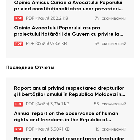
cu dizabilitați care sunt private de liberate
Opinia Amicus Curiae a Avocatului Poporului
privind constituționalitatea unor prevederi
care interzic angajarea în organizațiile de
PDF (Файл) 282.2 KB
74 скачиваний
PDF
pază particulară a persoanelor condamnate
pentru comiterea cu intenție a unor infracțiuni
Opinia Avocatului Poporului asupra
a fost luată în considerare de Curtea
proiectului Hotărârii de Guvern cu privire la
Constituțională
aprobarea proiectului de lege privind
PDF (Файл) 978.6 KB
59 скачиваний
PDF
activitatea sanitară veterinarăa
Последние Отчеты
Raport anual privind respectarea drepturilor
și libertăților omului în Republica Moldova în
anul 2023
PDF (Файл) 3,374.1 KB
55 скачиваний
PDF
Annual report on the observance of human
rights and freedoms in the Republic of
Moldova in 2023
PDF (Файл) 3,509.1 KB
16 скачиваний
PDF
Raport anual privind respectarea drepturilor