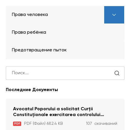
Права человека
Права ребёнка
Предотвращение пыток
Последние Документы
Avocatul Poporului a solicitat Curţii
Constituţionale exercitarea controlului
constituţionalităţii unor prevederi cu privire la
PDF (Файл) 682.4 KB
107 скачиваний
PDF
plata alocației sociale de stat persoanelor