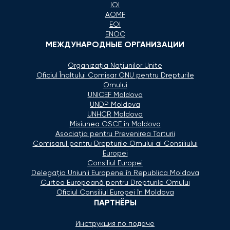
IOI
AOMF
EOI
ENOC
МЕЖДУНАРОДНЫЕ ОРГАНИЗАЦИИ
Organizaţia Naţiunilor Unite
Oficiul Înaltului Comisar ONU pentru Drepturile
Omului
UNICEF Moldova
UNDP Moldova
UNHCR Moldova
Misiunea OSCE în Moldova
Asociaţia pentru Prevenirea Torturii
Comisarul pentru Drepturile Omului al Consiliului
Europei
Consiliul Europei
Delegaţia Uniunii Europene în Republica Moldova
Curtea Europeană pentru Drepturile Omului
Oficiul Consiliul Europei în Moldova
ПАРТНЁРЫ
Инструкция по подаче