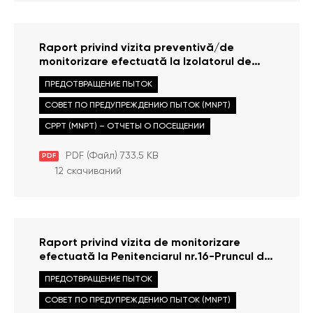
Raport privind vizita preventivă/de
monitorizare efectuată la Izolatorul de
urmărire penală al Centrului Naţional
ПРЕДОТВРАЩЕНИЕ ПЫТОК
Anticorupţie la data de 17 februarie 2022
СОВЕТ ПО ПРЕДУПРЕЖДЕНИЮ ПЫТОК (MNPT)
CPPT (MNPT) – ОТЧЕТЫ О ПОСЕЩЕНИИ
PDF (Файл) 733.5 KB
PDF
12 скачиваний
Raport privind vizita de monitorizare
efectuată la Penitenciarul nr.16-Pruncul din
cadrul Administrației Naționale a
ПРЕДОТВРАЩЕНИЕ ПЫТОК
Penitenciarelor la 22 februarie 2022
СОВЕТ ПО ПРЕДУПРЕЖДЕНИЮ ПЫТОК (MNPT)