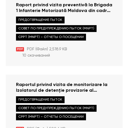
Raport privind vizita preventivă la Brigada
1 Infanterie Motorizată Moldova din cadrul
Armatei Naționale din Bălți din 05 iulie
ПРЕДОТВРАЩЕНИЕ ПЫТОК
2022
СОВЕТ ПО ПРЕДУПРЕЖДЕНИЮ ПЫТОК (MNPT)
CPPT (MNPT) – ОТЧЕТЫ О ПОСЕЩЕНИИ
PDF (Файл) 2,518.9 KB
PDF
10 скачиваний
Raportul privind vizita de monitorizare la
Izolatorul de detenție provizorie al
Direcției de Poliție Chișinău din 03 martie
ПРЕДОТВРАЩЕНИЕ ПЫТОК
2022
СОВЕТ ПО ПРЕДУПРЕЖДЕНИЮ ПЫТОК (MNPT)
CPPT (MNPT) – ОТЧЕТЫ О ПОСЕЩЕНИИ