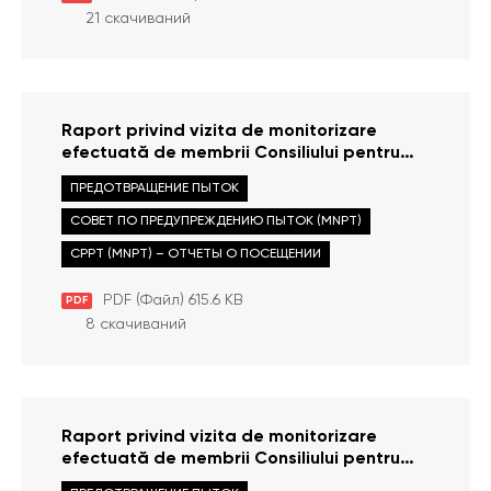
21 скачиваний
Raport privind vizita de monitorizare
efectuată de membrii Consiliului pentru
prevenirea Torturii la Inspectoratul de
ПРЕДОТВРАЩЕНИЕ ПЫТОК
Poliție Bender, în data de 13 noiembrie 2021
СОВЕТ ПО ПРЕДУПРЕЖДЕНИЮ ПЫТОК (MNPT)
CPPT (MNPT) – ОТЧЕТЫ О ПОСЕЩЕНИИ
PDF (Файл) 615.6 KB
PDF
8 скачиваний
Raport privind vizita de monitorizare
efectuată de membrii Consiliului pentru
Prevenirea Torturii în Penitenciarul nr. 8