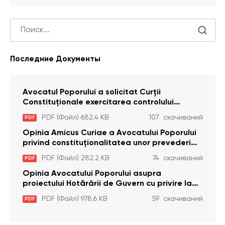
Последние Документы
Avocatul Poporului a solicitat Curţii
Constituţionale exercitarea controlului
constituţionalităţii unor prevederi cu privire la
PDF (Файл) 682.4 KB
107 скачиваний
PDF
plata alocației sociale de stat persoanelor
cu dizabilitați care sunt private de liberate
Opinia Amicus Curiae a Avocatului Poporului
privind constituționalitatea unor prevederi
care interzic angajarea în organizațiile de
PDF (Файл) 282.2 KB
74 скачиваний
PDF
pază particulară a persoanelor condamnate
pentru comiterea cu intenție a unor infracțiuni
Opinia Avocatului Poporului asupra
a fost luată în considerare de Curtea
proiectului Hotărârii de Guvern cu privire la
Constituțională
aprobarea proiectului de lege privind
PDF (Файл) 978.6 KB
59 скачиваний
PDF
activitatea sanitară veterinarăa