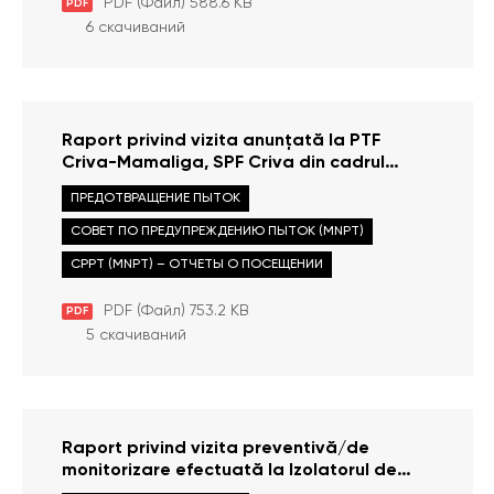
PDF (Файл) 588.6 KB
PDF
6 скачиваний
Raport privind vizita anunțată la PTF
Criva-Mamaliga, SPF Criva din cadrul
Direcției Regionale Nord a IGPF din 07
ПРЕДОТВРАЩЕНИЕ ПЫТОК
iunie 2022
СОВЕТ ПО ПРЕДУПРЕЖДЕНИЮ ПЫТОК (MNPT)
CPPT (MNPT) – ОТЧЕТЫ О ПОСЕЩЕНИИ
PDF (Файл) 753.2 KB
PDF
5 скачиваний
Raport privind vizita preventivă/de
monitorizare efectuată la Izolatorul de
detenţie provizorie al Direcţiei Politiei