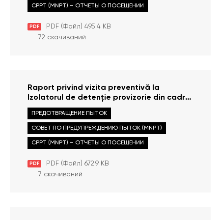
CPPT (MNPT) – ОТЧЕТЫ О ПОСЕЩЕНИИ
PDF (Файл) 495.4 KB
PDF
72 скачиваний
Raport privind vizita preventivă la
Izolatorul de detenție provizorie din cadrul
Inspectoratului de poliție Soroca din 16
ПРЕДОТВРАЩЕНИЕ ПЫТОК
februarie 2022
СОВЕТ ПО ПРЕДУПРЕЖДЕНИЮ ПЫТОК (MNPT)
CPPT (MNPT) – ОТЧЕТЫ О ПОСЕЩЕНИИ
PDF (Файл) 672.9 KB
PDF
7 скачиваний