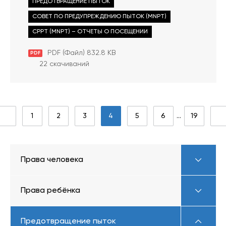
ПРЕДОТВРАЩЕНИЕ ПЫТОК
Bender, pe data de 13 noiembrie 2021
СОВЕТ ПО ПРЕДУПРЕЖДЕНИЮ ПЫТОК (MNPT)
CPPT (MNPT) – ОТЧЕТЫ О ПОСЕЩЕНИИ
PDF (Файл) 832.8 KB
PDF
22 скачиваний
1
2
3
4
5
6
…
19
Права человека
Права ребёнка
Предотвращение пыток