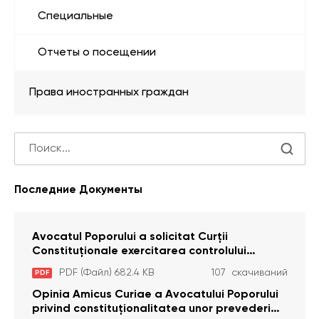
Специальные
Отчеты о посещении
Права иностранных граждан
Последние Документы
Avocatul Poporului a solicitat Curţii
Constituţionale exercitarea controlului
constituţionalităţii unor prevederi cu privire la
PDF (Файл) 682.4 KB
107 скачиваний
PDF
plata alocației sociale de stat persoanelor
cu dizabilitați care sunt private de liberate
Opinia Amicus Curiae a Avocatului Poporului
privind constituționalitatea unor prevederi