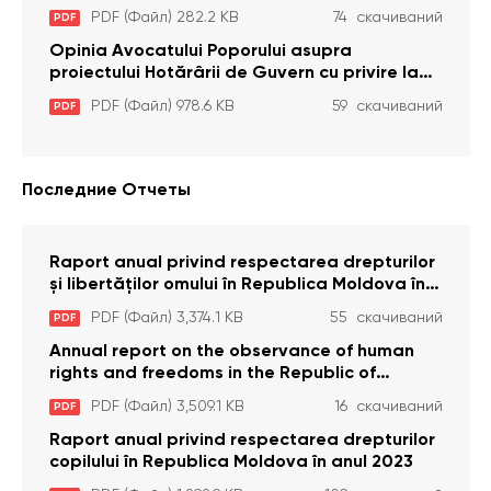
care interzic angajarea în organizațiile de
PDF (Файл) 282.2 KB
74 скачиваний
PDF
pază particulară a persoanelor condamnate
pentru comiterea cu intenție a unor infracțiuni
Opinia Avocatului Poporului asupra
a fost luată în considerare de Curtea
proiectului Hotărârii de Guvern cu privire la
Constituțională
aprobarea proiectului de lege privind
PDF (Файл) 978.6 KB
59 скачиваний
PDF
activitatea sanitară veterinarăa
Последние Отчеты
Raport anual privind respectarea drepturilor
și libertăților omului în Republica Moldova în
anul 2023
PDF (Файл) 3,374.1 KB
55 скачиваний
PDF
Annual report on the observance of human
rights and freedoms in the Republic of
Moldova in 2023
PDF (Файл) 3,509.1 KB
16 скачиваний
PDF
Raport anual privind respectarea drepturilor
copilului în Republica Moldova în anul 2023