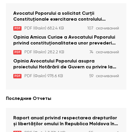
Avocatul Poporului a solicitat Curţii
Constituţionale exercitarea controlului
constituţionalităţii unor prevederi cu privire la
PDF (Файл) 682.4 KB
107 скачиваний
PDF
plata alocației sociale de stat persoanelor
cu dizabilitați care sunt private de liberate
Opinia Amicus Curiae a Avocatului Poporului
privind constituționalitatea unor prevederi
care interzic angajarea în organizațiile de
PDF (Файл) 282.2 KB
74 скачиваний
PDF
pază particulară a persoanelor condamnate
pentru comiterea cu intenție a unor infracțiuni
Opinia Avocatului Poporului asupra
a fost luată în considerare de Curtea
proiectului Hotărârii de Guvern cu privire la
Constituțională
aprobarea proiectului de lege privind
PDF (Файл) 978.6 KB
59 скачиваний
PDF
activitatea sanitară veterinarăa
Последние Отчеты
Raport anual privind respectarea drepturilor
și libertăților omului în Republica Moldova în
anul 2023