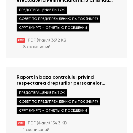
efectuate la Penitenciarul nr.13 Chișinău
din 22 iulie 2013
ПРЕДОТВРАЩЕНИЕ ПЫТОК
СОВЕТ ПО ПРЕДУПРЕЖДЕНИЮ ПЫТОК (MNPT)
CPPT (MNPT) – ОТЧЕТЫ О ПОСЕЩЕНИИ
PDF (Файл) 367.2 KB
PDF
8 скачиваний
Raport în baza controlului privind
respectarea drepturilor persoanelor
private de libertate în IDP Inspectoratul
ПРЕДОТВРАЩЕНИЕ ПЫТОК
de Poliție Leova din 10 iulie 2013
СОВЕТ ПО ПРЕДУПРЕЖДЕНИЮ ПЫТОК (MNPT)
CPPT (MNPT) – ОТЧЕТЫ О ПОСЕЩЕНИИ
PDF (Файл) 154.3 KB
PDF
1 скачиваний