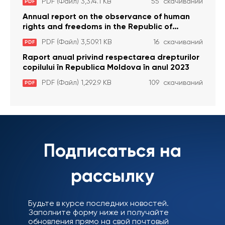
PDF (Файл) 3,374.1 KB
55 скачиваний
PDF
Annual report on the observance of human
rights and freedoms in the Republic of
Moldova in 2023
PDF (Файл) 3,509.1 KB
16 скачиваний
PDF
Raport anual privind respectarea drepturilor
copilului în Republica Moldova în anul 2023
PDF (Файл) 1,292.9 KB
109 скачиваний
PDF
Подписаться на
рассылку
Будьте в курсе последних новостей.
Заполните форму ниже и получайте
обновления прямо на свой почтовый