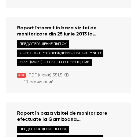
Raport întocmit în baza vizitei de
monitorizare din 25 iunie 2013 la
Penitenciarul nr.9 Pruncul
ПРЕДОТВРАЩЕНИЕ ПЫТОК
СОВЕТ ПО ПРЕДУПРЕЖДЕНИЮ ПЫТОК (MNPT)
CPPT (MNPT) – ОТЧЕТЫ О ПОСЕЩЕНИИ
PDF (Файл) 351.5 KB
PDF
10 скачиваний
Raport în baza vizitei de monitorizare
efectuate la Garnizoana
Comandamentului militar din mun. Chișinău
ПРЕДОТВРАЩЕНИЕ ПЫТОК
efectuate la 18 iunie 2013