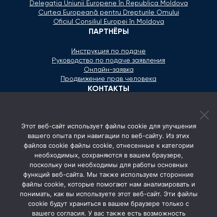
Delegaţia Uniunii Europene în Republica Moldova
Curtea Europeană pentru Drepturile Omului
Oficiul Consiliul Europei în Moldova
ПАРТНЁРЫ
Инструкция по подаче
Руководство по подаче заявления
Онлайн-заявка
Продвижение прав человека
КОНТАКТЫ
+373 600 02 657
Этот веб-сайт использует файлы cookie для улучшения
secretariat@ombudsman.md
вашего опыта при навигации по веб-сайту. Из этих
файлов cookie файлы cookie, отнесенные к категории
Улица Каля Ешилор 11/3, Кишинёв
необходимых, сохраняются в вашем браузере,
Понедельник - Пятница: 08:00 - 17:00
поскольку они необходимы для работы основных
функций веб-сайта. Мы также используем сторонние
СОЦ. СЕТИ
файлы cookie, которые помогают нам анализировать и
понимать, как вы используете этот веб-сайт. Эти файлы
cookie будут храниться в вашем браузере только с
вашего согласия. У вас также есть возможность