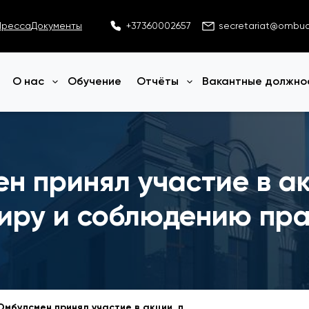
Пресса
Документы
+37360002657
secretariat@ombu
О нас
Обучение
Отчёты
Вакантные должно
Открыть меню
Открыть меню
н принял участие в а
иру и соблюдению пр
Детский Омбудсмен принял участие в акции, призывающей к миру и соблюдению прав ребёнка, организованной ЮНИСЕФ.