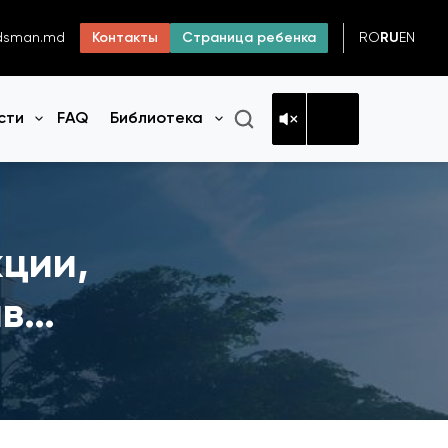
RO
RU
EN
dsman.md
Контакты
Страница ребенка
сти
FAQ
Библиотека
Открыть меню
Открыть меню
кции,
ав…