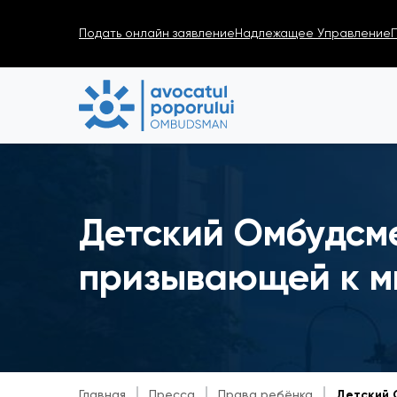
Подать онлайн заявление
Надлежащее Управление
Детский Омбудсме
призывающей к м
Главная
Пресса
Права ребёнка