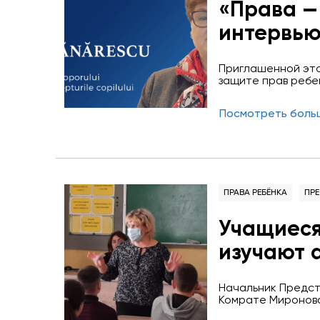
«Права —
интервью
по права
Приглашенной это
Бэнэреск
защите прав ребе
омбудсмена, будь 
Информац
заключается в за
Посмотреть боль
органами публичн
правосуд
демократического
несколько отлича
совместно с учащ
ПРАВА РЕБЁНКА
ПР
Учащиеся
изучают 
грамоты.
Начальник Предст
Комрате Миронова
учащимися 7-8 кл