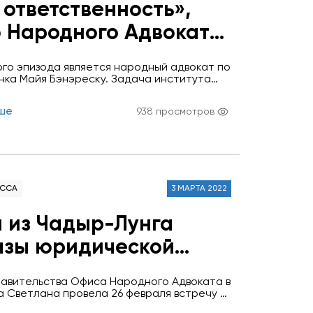
 ответственность»,
 Народного Адвоката
м ребёнка Майи
го эпизода является народный адвокат по
у для
нка Майя Бэнэреску. Задача института
то учреждения или физического лица,
ионного портала
щите граждан от превышения власти
ше
938 просмотров
ого управления, и он считается символом
ия
 государства. Данный эпизод особенный,
ется от всех предыдущих. Он выполнен
ейся 10 класса Теоретического лицея им.…
ЕССА
3 МАРТА 2022
 из Чадыр-Лунга
азы юридической
авительства Офиса Народного Адвоката в
 Светлана провела 26 февраля встречу с
ассов гимназии имени Казмалы города