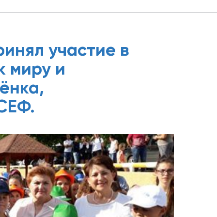
инял участие в
 миру и
ёнка,
СЕФ.