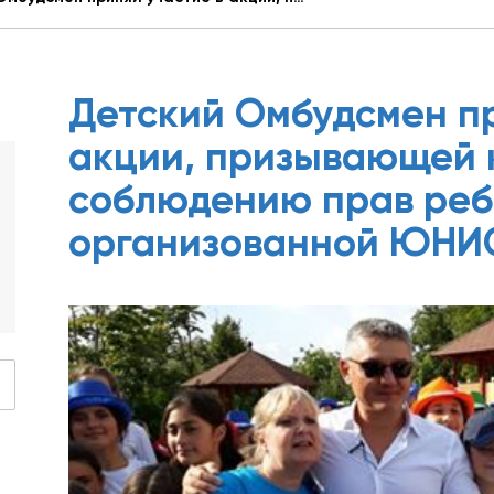
Детский Омбудсмен пр
акции, призывающей к
соблюдению прав реб
организованной ЮНИ