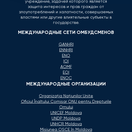
учреждение, задачей которого является
защита интересов и прав граждан от
злоупотреблений и халатности, совершаемых
властями или другие влиятельные субъекты в
государстве.
МЕЖДУНАРОДНЫЕ СЕТИ ОМБУДСМЕНОВ
GANHRI
ENNHRI
ENO
IOI
AOMF
EOI
ENOC
МЕЖДУНАРОДНЫЕ ОРГАНИЗАЦИИ
Organizaţia Naţiunilor Unite
Oficiul Înaltului Comisar ONU pentru Drepturile
Omului
UNICEF Moldova
UNDP Moldova
UNHCR Moldova
Misiunea OSCE în Moldova