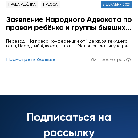
ПРАВА РЕБЁНКА
ПРЕССА
2 ДЕКАБРЯ 2021
Заявление Народного Адвоката по
правам ребёнка и группы бывших и
действующих сотрудников Офиса
Перевод На пресс-конференции от 1 декабря текущего
Народного Адвоката в связи с
года, Народный Адвокат, Наталья Молошаг, выдвинула ряд
уничижительными заявлениями,
обвинений в адрес сотрудников Офиса Народного
Адвоката и предыдущего руководства учреждения,
сделанными в адрес института
Посмотреть больше
подвергла жесткой критике руководство учреждения,
694 просмотров
негативно оценив деятельность Офиса Народного
Омбудсмена, приведенные
Адвоката в период до её назначения. Кроме того, она
заявила, что некоторые из сотрудников отказались помочь
Народным Адвокатом, Натальей
ей при ее…
Молошаг
Подписаться на
рассылку