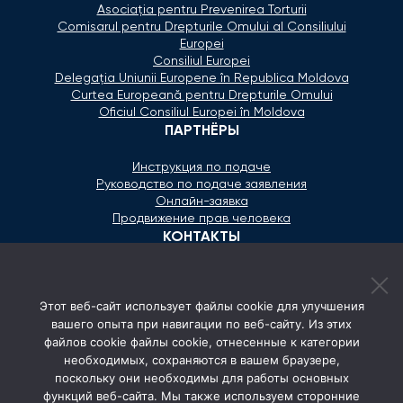
Asociaţia pentru Prevenirea Torturii
Comisarul pentru Drepturile Omului al Consiliului
Europei
Consiliul Europei
Delegaţia Uniunii Europene în Republica Moldova
Curtea Europeană pentru Drepturile Omului
Oficiul Consiliul Europei în Moldova
ПАРТНЁРЫ
Инструкция по подаче
Руководство по подаче заявления
Онлайн-заявка
Продвижение прав человека
КОНТАКТЫ
+373 600 02 657
Этот веб-сайт использует файлы cookie для улучшения
secretariat@ombudsman.md
вашего опыта при навигации по веб-сайту. Из этих
файлов cookie файлы cookie, отнесенные к категории
Улица Каля Ешилор 11/3, Кишинёв
необходимых, сохраняются в вашем браузере,
Понедельник - Пятница: 08:00 - 17:00
поскольку они необходимы для работы основных
функций веб-сайта. Мы также используем сторонние