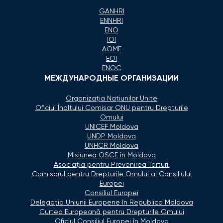
GANHRI
ENNHRI
ENO
IOI
AOMF
EOI
ENOC
МЕЖДУНАРОДНЫЕ ОРГАНИЗАЦИИ
Organizaţia Naţiunilor Unite
Oficiul Înaltului Comisar ONU pentru Drepturile
Omului
UNICEF Moldova
UNDP Moldova
UNHCR Moldova
Misiunea OSCE în Moldova
Asociaţia pentru Prevenirea Torturii
Comisarul pentru Drepturile Omului al Consiliului
Europei
Consiliul Europei
Delegaţia Uniunii Europene în Republica Moldova
Curtea Europeană pentru Drepturile Omului
Oficiul Consiliul Europei în Moldova