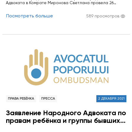
Адвоката в Комрате Миронова Светлана провела 26
февраля встречу с учащимися 7-8 классов гимназии имени
Казмалы города Чадыр-Лунга. Темой семинара была
Посмотреть больше
избрана "Особенности ответстсвенности
589 просмотров
несовершеннолетних" Ребята получили информацию о
различных видах юридической ответственности
несовершеннолетних, в игровой форме участвовали в
различных упражнениях по развитию осознанного
поведения. Были продемонстирированы несколько
видеороликов по указанной теме…
ПРАВА РЕБЁНКА
ПРЕССА
2 ДЕКАБРЯ 2021
Заявление Народного Адвоката по
правам ребёнка и группы бывших и
действующих сотрудников Офиса