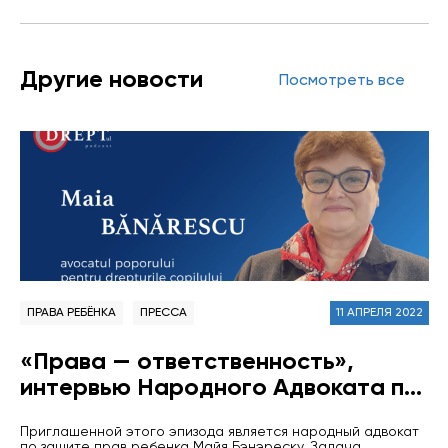
Другие новости
Посмотреть все
ПРАВА РЕБЁНКА
ПРЕССА
11 АПРЕЛЯ 2022
«Права — ответственность»,
интервью Народного Адвоката по
правам ребёнка Майи Бэнэреску
Приглашенной этого эпизода является народный адвокат
для Информационного портала
по защите прав ребенка Майя Бэнэреску. Задача