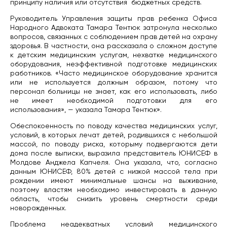
принципу наличия или отсутствия бюджетных средств.
Руководитель Управления защиты прав ребенка Офиса
Народного Адвоката Тамара Тентюк затронула несколько
вопросов, связанных с соблюдением прав детей на охрану
здоровья. В частности, она рассказала о сложном доступе
к детским медицинским услугам, нехватке медицинского
оборудования, неэффективной подготовке медицинских
работников. «Часто медицинское оборудование хранится
или не используется должным образом, потому что
персонал больницы не знает, как его использовать, либо
не имеет необходимой подготовки для его
использования», — указала Тамара Тентюк».
Обеспокоенность по поводу качества медицинских услуг,
условий, в которых лечат детей, родившихся с небольшой
массой, по поводу риска, которыму подвергаются дети
дома после выписки, выразила представитель ЮНИСЕФ в
Молдове Анджела Капчеля. Она указала, что, согласно
данным ЮНИСЕФ, 80% детей с низкой массой тела при
рождении имеют минимальные шансы на выживание,
поэтому властям необходимо инвестировать в данную
область, чтобы снизить уровень смертности среди
новорожденных.
Проблема неадекватных условий медицинского