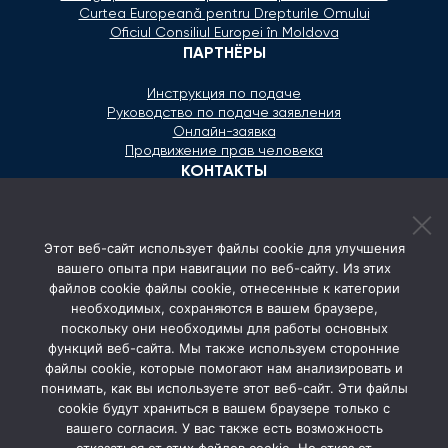
Curtea Europeană pentru Drepturile Omului
Oficiul Consiliul Europei în Moldova
ПАРТНЁРЫ
Инструкция по подаче
Руководство по подаче заявления
Онлайн-заявка
Продвижение прав человека
КОНТАКТЫ
+373 600 02 657
Этот веб-сайт использует файлы cookie для улучшения
secretariat@ombudsman.md
вашего опыта при навигации по веб-сайту. Из этих
файлов cookie файлы cookie, отнесенные к категории
Улица Каля Ешилор 11/3, Кишинёв
необходимых, сохраняются в вашем браузере,
Понедельник - Пятница: 08:00 - 17:00
поскольку они необходимы для работы основных
функций веб-сайта. Мы также используем сторонние
СОЦ. СЕТИ
файлы cookie, которые помогают нам анализировать и
понимать, как вы используете этот веб-сайт. Эти файлы
cookie будут храниться в вашем браузере только с
вашего согласия. У вас также есть возможность