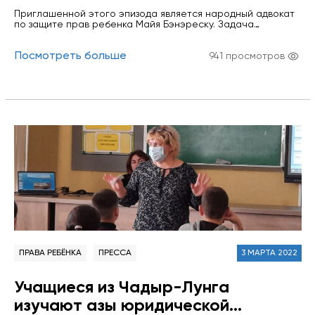
правам ребёнка Майи Бэнэреску
Приглашенной этого эпизода является народный адвокат
для Информационного портала
по защите прав ребенка Майя Бэнэреску. Задача
правосудия
института омбудсмена, будь то учреждения или
физического лица, заключается в защите граждан от
Посмотреть больше
превышения власти органами публичного управления, и
941 просмотров
он считается символом демократического государства.
Данный эпизод особенный, несколько отличается от всех
предыдущих. Он выполнен совместно с учащейся 10
класса Теоретического лицея им.…
ПРАВА РЕБЁНКА
ПРЕССА
3 МАРТА 2022
Учащиеся из Чадыр-Лунга
изучают азы юридической