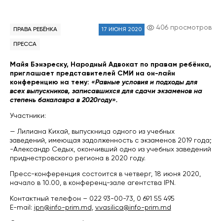
406 просмотров
ПРАВА РЕБЁНКА
17 ИЮНЯ 2020
ПРЕССА
Майя Бэнэреску, Народный Адвокат по правам ребёнка,
приглашает представителей СМИ на он-лайн
конференцию на тему:
«Равные условия и подходы для
всех выпускников, записавшихся для сдачи экзаменов на
степень бакалавра в 2020году».
Участники:
— Лилиана Кихай, выпускница одного из учебных
заведений, имеющая задолженность с экзаменов 2019 года;
-Александр Седых, окончивший одно из учебных заведений
приднестровского региона в 2020 году.
Пресс-конференция состоится в четверг, 18 июня 2020,
начало в 10.00, в конференц-зале агентства IPN.
Контактный телефон – 022 93-00-73, 0 691 55 495
E-mail:
ipn@info-prim.md
,
v.vasilica@info-prim.md