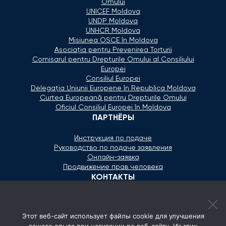
Omului
UNICEF Moldova
UNDP Moldova
UNHCR Moldova
Misiunea OSCE în Moldova
Asociaţia pentru Prevenirea Torturii
Comisarul pentru Drepturile Omului al Consiliului
Europei
Consiliul Europei
Delegaţia Uniunii Europene în Republica Moldova
Curtea Europeană pentru Drepturile Omului
Oficiul Consiliul Europei în Moldova
ПАРТНЁРЫ
Инструкция по подаче
Руководство по подаче заявления
Онлайн-заявка
Продвижение прав человека
КОНТАКТЫ
+373 600 02 657
Этот веб-сайт использует файлы cookie для улучшения
secretariat@ombudsman.md