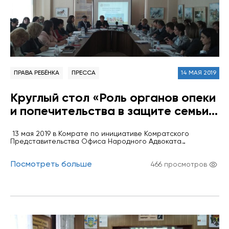
ПРАВА РЕБЁНКА
ПРЕССА
14 МАЯ 2019
Круглый стол «Роль органов опеки
и попечительства в защите семьи и
ребенка»
13 мая 2019 в Комрате по инициативе Комратского
Представительства Офиса Народного Адвоката
состоялся круглый стол, приуроченный к международному
дню семьи на тему "Роль органов опеки и попечительства
Посмотреть больше
в защите семьи и ребенка". В работе приняли участие
466 просмотров
народный Адвокат по правам ребенка Бэнэреску М.Г. и
заместитель Башкана АТО Гагаузии Танасогло О.Ф.
Основной целью круглого стола явилось…