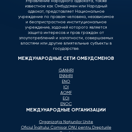
Управление народного адвоката, также
известное как Омбудсмен или Народный
адвокат, представляет Национальное
учреждение по правам человека, независимое
и беспристрастное институциональное
учреждение, задачей которого является
защита интересов и прав граждан от
злоупотреблений и халатности, совершаемых
властями или другие влиятельные субъекты в
государстве.
МЕЖДУНАРОДНЫЕ СЕТИ ОМБУДСМЕНОВ
GANHRI
ENNHRI
ENO
IOI
AOMF
EOI
ENOC
МЕЖДУНАРОДНЫЕ ОРГАНИЗАЦИИ
Organizaţia Naţiunilor Unite
Oficiul Înaltului Comisar ONU pentru Drepturile