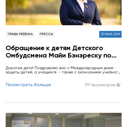
ПРАВА РЕБЁНКА
ПРЕССА
31 МАЯ 2019
Обращение к детям Детского
Омбудсмена Майи Бэнэреску по
случаю Международного дня
Дорогие дети! Поздравляю вас с Международным днем ​​
защиты детей.
защиты детей, а учащихся - также с окончанием учебного
года и началом летних каникул. Желаю всем вам
счастливого и безмятежного детства, наслаждаться
Посмотреть больше
теплом и любовью родителей и близких, вниманием,
311 просмотров
которое вам необходимо. В качестве Народного
зАдвоката по правам ребёнка я буду следить за тем, чтобы
ваше детство было…