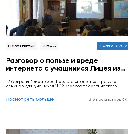
ПРАВА РЕБЁНКА
ПРЕССА
13 ФЕВРАЛЯ 2019
Разговор о пользе и вреде
интернета с учащимися Лицея из
села Кирсово
12 февраля Комратское Представительство провело
семинар для учащихся 11-12 классов теоретического
лицея им. Тузлова с.Кирсово по теме «Защита детей от
негативной информации и интернет-безопасность». В
Посмотреть больше
рамках проведенного семинара с детьми обсуждались
319 просмотров
польза и вред интернета для детей, правила безопасного
использования интернета и социальных сетей. Все
вопросы обсуждались с применением игровых приемов и
интерактивных методов. Учащиеся…