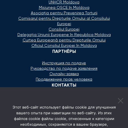
UNHCR Moldova
Misiunea OSCE în Moldova
Asociaţia pentru Prevenirea Torturii
Comisarul pentru Drepturile Omului al Consiliului
Europei
Consiliul Europei
Delegaţia Uniunii Europene în Republica Moldova
Curtea Europeană pentru Drepturile Omului
Oficiul Consiliul Europei în Moldova
ПАРТНЁРЫ
Инструкция по подаче
Руководство по подаче заявления
Онлайн-заявка
Продвижение прав человека
КОНТАКТЫ
+373 600 02 657
Этот веб-сайт использует файлы cookie для улучшения
secretariat@ombudsman.md
вашего опыта при навигации по веб-сайту. Из этих
файлов cookie файлы cookie, отнесенные к категории
Улица Каля Ешилор 11/3, Кишинёв
необходимых, сохраняются в вашем браузере,