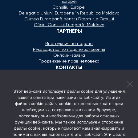
Europei
Consiliul Europei
Delegaţia Uniunii Europene în Republica Moldova
Curtea Europeană pentru Drepturile Omului
Oficiul Consiliul Europei în Moldova
ПАРТНЁРЫ
Инструкция по подаче
Руководство по подаче заявления
Онлайн-заявка
Продвижение прав человека
КОНТАКТЫ
+373 600 02 657
Этот веб-сайт использует файлы cookie для улучшения
secretariat@ombudsman.md
вашего опыта при навигации по веб-сайту. Из этих
файлов cookie файлы cookie, отнесенные к категории
Улица Каля Ешилор 11/3, Кишинёв
необходимых, сохраняются в вашем браузере,
Понедельник - Пятница: 08:00 - 17:00
поскольку они необходимы для работы основных
функций веб-сайта. Мы также используем сторонние
СОЦ. СЕТИ
файлы cookie, которые помогают нам анализировать и
понимать, как вы используете этот веб-сайт. Эти файлы