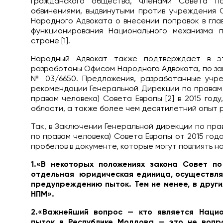
гражданского общества, членами Совета 
обвинениями, выдвинутыми против учреждения 
Народного Адвоката о внесении поправок в гла
функционирования Национального механизма
стране [1].
Народный Адвокат также подтверждает в э
разработаны Офисом Народного Адвоката, по зап
№ 03/6650. Предложения, разработанные учр
рекомендации Генеральной Дирекции по правам 
правам человека) Совета Европы [2] в 2015 год
области, а также более чем десятилетний опыт 
Так, в Заключении Генеральной дирекции по пра
по правам человека) Совета Европы от 2015 года
пробелов в документе, которые могут повлиять н
1.«В некоторых положениях закона Совет п
отдельная юридическая единица, осуществл
предупреждению пыток. Тем не менее, в други
НПМ».
2.«Важнейший вопрос — кто является Наци
пыток в Республике Молдова — это не вопр