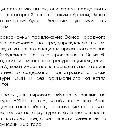
дупреждению пыток, они смогут продолжить
а договорной основе. Таким образом, будет
о же время будет обеспечена устойчивость
ции.
своевременным предложение Офиса Народного
ого механизма по предупреждению пыток,
оздании нового специализированного органа
мбудсмена, как это произошло в 14 из 68
людских и финансовых ресурсов учреждения.
й Адвокат имеет право проводить мониторинг
в местах содержания под стражей, а также
ктуры ООН и без официального качества
ыток.
ытость для широкого обмена мнениями по
ктуры НМПП, с тем, чтобы их можно было
дсмен также обращает внимание на то, что
е только по структуре и функциональности
в который предстоит внести изменения, в
миссии 2015 года.