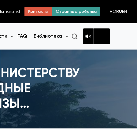
RO
RU
EN
dsman.md
Контакты
Страница ребенка
сти
FAQ
Библиотека
Открыть меню
Открыть меню
ИНИСТЕРСТВУ
ДНЫЕ
ИЗЫ…