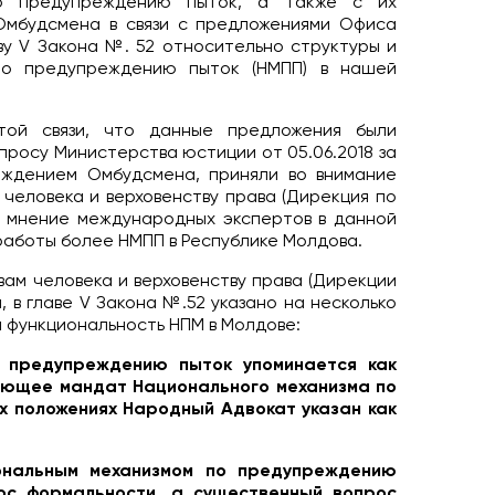
по предупреждению пыток, а также с их
Омбудсмена в связи с предложениями Офиса
ву V Закона №. 52 относительно структуры и
 по предупреждению пыток (НМПП) в нашей
той связи, что данные предложения были
росу Министерства юстиции от 05.06.2018 за
еждением Омбудсмена, приняли во внимание
человека и верховенству права (Дирекция по
у, мнение международных экспертов в данной
работы более НМПП в Республике Молдова.
вам человека и верховенству права (Дирекции
, в главе V Закона №.52 указано на несколько
а функциональность НПМ в Молдове:
о предупреждению пыток упоминается как
яющее мандат Национального механизма по
х положениях Народный Адвокат указан как
ональным механизмом по предупреждению
ос формальности, а существенный вопрос