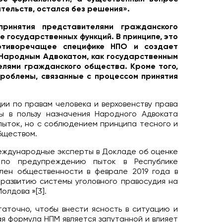
тельств, остался без решения».
принятия представителями гражданского
 государственных функций. В принципе, это
ротиворечащее специфике НПО и создает
 Народным Адвокатом, как государственным
елями гражданского общества. Кроме того,
проблемы, связанные с процессом принятия
ии по правам человека и верховенству права
ы в пользу назначения Народного Адвоката
ыток, но с соблюдением принципа тесного и
бществом.
международные эксперты в Докладе об оценке
а по предупреждению пыток в Республике
лен общественности в феврале 2019 года в
развитию системы уголовного правосудия на
олдова »[3].
аточно, чтобы внести ясность в ситуацию и
ая формула НПМ является запутанной и влияет