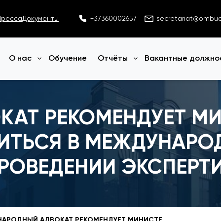
Пресса
Документы
+37360002657
secretariat@ombu
О нас
Обучение
Отчёты
Вакантные должно
Открыть меню
Открыть меню
КАТ РЕКОМЕНДУЕТ М
ИТЬСЯ В МЕЖДУНАРО
ПРОВЕДЕНИИ ЭКСПЕРТ
НАРОДНЫЙ АДВОКАТ РЕКОМЕНДУЕТ МИНИСТЕРСТВУ ЮСТИЦИИ ОБРАТИТЬСЯ В МЕЖДУНАРОДНЫЕ УЧРЕЖДЕНИЯ О ПРОВЕДЕНИИ ЭКСПЕРТИЗЫ ПРЕДЛОЖЕНИЙ ОФИСА НАРОДНОГО АДВОКАТА ОТНОСИТЕЛЬНО ФОРМУЛЫ НАЦИОНАЛЬНОГО ПРЕВЕНТИВНОГО МЕХАНИЗМА МОЛДОВЫ.