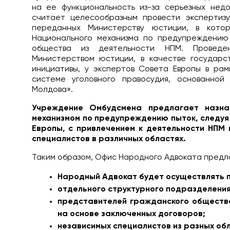
на ее функциональность из-за серьезных нед
считает целесообразным провести экспертиз
переданных Министерству юстиции, в кото
Национального механизма по предупреждению
общества из деятельности НПМ. Проведе
Министерством юстиции, в качестве государс
инициативы, у экспертов Совета Европы в ра
системе уголовного правосудия, основанной
Молдова».
Учреждение Омбудсмена предлагает назна
механизмом по предупреждению пыток, следу
Европы, с привлечением к деятельности НПМ
специалистов в различных областях.
Таким образом, Офис Народного Адвоката пред
Народный Адвокат будет осуществлять п
отдельного структурного подразделени
представителей гражданского общества
на основе заключенных договоров;
независимых специалистов из разных об