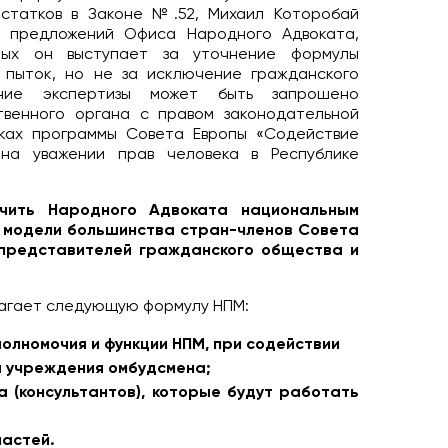
остатков в Законе №.52, Михаил Которобай
у предложений Офиса Народного Адвоката,
рых он выступает за уточнение формулы
 пыток, но не за исключение гражданского
ние экспертизы может быть запрошено
твенного органа с правом законодательной
мках программы Совета Европы «Содействие
 на уважении прав человека в Республике
чить Народного Адвоката национальным
я модели большинства стран-членов Совета
 представителей гражданского общества и
лагает следующую формулу НПМ:
олномочия и функции НПМ, при содействии
я учреждения омбудсмена;
 (консультантов), которые будут работать
ластей.