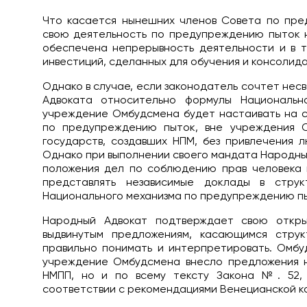
Что касается нынешних членов Совета по пре
свою деятельность по предупреждению пыток н
обеспечена непрерывность деятельности и в т
инвестиций, сделанных для обучения и консолида
Однако в случае, если законодатель сочтет не
Адвоката относительно формулы Национальн
учреждение Омбудсмена будет настаивать на с
по предупреждению пыток, вне учреждения О
государств, создавших НПМ, без привлечения 
Однако при выполнении своего мандата Народны
положения дел по соблюдению прав человека 
представлять независимые доклады в стру
Национального механизма по предупреждению п
Народный Адвокат подтверждает свою откр
выдвинутым предложениям, касающимся стру
правильно понимать и интерпретировать. Омбу
учреждение Омбудсмена внесло предложения н
НМПП, но и по всему тексту Закона №. 52, 
соответствии с рекомендациями Венецианской ко