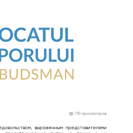
719 просмотров
едовольством, выраженным представителями