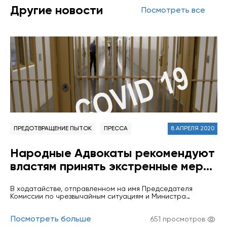
Другие новости
Посмотреть все
ПРЕДОТВРАЩЕНИЕ ПЫТОК
ПРЕССА
8 АПРЕЛЯ 2020
Народные Адвокаты рекомендуют
властям принять экстренные меры
для освобождения определенных
В ходатайстве, отправленном на имя Председателя
категорий заключенных, в том
Комиссии по чрезвычайным ситуациям и Министра
числе несовершеннолетних,
юстиции, Народные Адвокаты обращают внимание на тот
факт, что в случае распространения эпидемии в тюрьмах
применив наиболее подходящие
Посмотреть больше
ситуация не будет контролироваться каким-либо образом.
651 просмотров
Медицинские отделения в пенитенциарных учреждениях