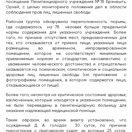
посещение Пенитенциарного учреждения №18 Брэнешть,
Орхей, с целью мониторинга положения дел в области
соблюдения прав лиц, лишенных свободы.
Рабочая группа обнаружила переполненность тюрьмы,
где содержалось на 78 человек больше предельной
нормы содержания для указанного учреждения. Более
того, по причине отсутствия мест, предназначенных для
тех, кто отказывается от приема пищи, указанные лица
размещены во временном, импровизированном
помещении, которое не соответствует минимальным
применяемым нормам и стандартам, несовместимо с
уважением человеческого достоинства и отрицательно
сказывается на психическом, соматическом и социальном
здоровье лиц, лишенных свободы (см. приложения с
фотографиями помещения, в котором содержатся лица,
отказывающиеся от пищи).
Более того, несмотря на критическое состояние здоровья,
заключенные, которые находятся в указанном помещении,
не были переведены в пенитенциарную больницу для
оказания надлежащей медицинской помощи.
Таким образом, во время визита установлено, что
осужденный Д. А. голодал 30 суток, по причине
«несогласия с приговором суда», из которых 25 суток,