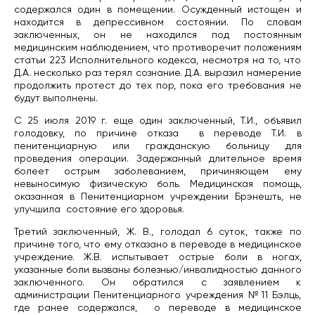
содержался один в помещении. Осужденный истощен и
находится в депрессивном состоянии. По словам
заключенных, он не находился под постоянным
медицинским наблюдением, что противоречит положениям
статьи 223 Исполнительного кодекса, несмотря на то, что
Д.А. несколько раз терял сознание. Д.А. выразил намерение
продолжить протест до тех пор, пока его требования не
будут выполнены.
С 25 июля 2019 г. еще один заключенный, Т.И., объявил
голодовку, по причине отказа в переводе Т.И. в
пенитенциарную или гражданскую больницу для
проведения операции. Задержанный длительное время
болеет острым заболеванием, причиняющем ему
невыносимую физическую боль. Медицинская помощь,
оказанная в Пенитенциарном учреждении Брэнешть, не
улучшила состояние его здоровья.
Третий заключенный, Ж. В., голодал 6 суток, также по
причине того, что ему отказано в переводе в медицинское
учреждение. Ж.В. испытывает острые боли в ногах,
указанные боли вызваны болезнью/инвалидностью данного
заключенного. Он обратился с заявлением к
администрации Пенитенциарного учреждения №11 Бэлць,
где ранее содержался, о переводе в медицинское