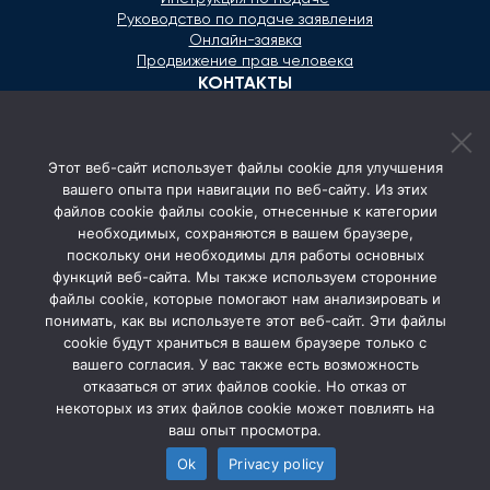
Руководство по подаче заявления
Онлайн-заявка
Продвижение прав человека
КОНТАКТЫ
+373 600 02 657
Этот веб-сайт использует файлы cookie для улучшения
secretariat@ombudsman.md
вашего опыта при навигации по веб-сайту. Из этих
файлов cookie файлы cookie, отнесенные к категории
Улица Каля Ешилор 11/3, Кишинёв
необходимых, сохраняются в вашем браузере,
Понедельник - Пятница: 08:00 - 17:00
поскольку они необходимы для работы основных
функций веб-сайта. Мы также используем сторонние
СОЦ. СЕТИ
файлы cookie, которые помогают нам анализировать и
понимать, как вы используете этот веб-сайт. Эти файлы
cookie будут храниться в вашем браузере только с
вашего согласия. У вас также есть возможность
отказаться от этих файлов cookie. Но отказ от
некоторых из этих файлов cookie может повлиять на
ваш опыт просмотра.
Ok
Privacy policy
© 2026 Avocatul Poporului Ombudsman. All rights
reserved.