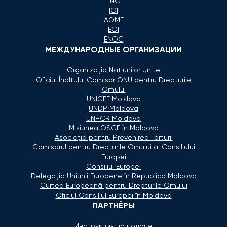
ENO
IOI
AOMF
EOI
ENOC
МЕЖДУНАРОДНЫЕ ОРГАНИЗАЦИИ
Organizaţia Naţiunilor Unite
Oficiul Înaltului Comisar ONU pentru Drepturile
Omului
UNICEF Moldova
UNDP Moldova
UNHCR Moldova
Misiunea OSCE în Moldova
Asociaţia pentru Prevenirea Torturii
Comisarul pentru Drepturile Omului al Consiliului
Europei
Consiliul Europei
Delegaţia Uniunii Europene în Republica Moldova
Curtea Europeană pentru Drepturile Omului
Oficiul Consiliul Europei în Moldova
ПАРТНЁРЫ
Инструкция по подаче