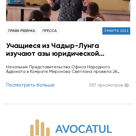
ПРАВА РЕБЁНКА
ПРЕССА
3 МАРТА 2022
Учащиеся из Чадыр-Лунга
изучают азы юридической
грамоты.
Начальник Представительства Офиса Народного
Адвоката в Комрате Миронова Светлана провела 26
февраля встречу с учащимися 7-8 классов гимназии имени
Казмалы города Чадыр-Лунга. Темой семинара была
Посмотреть больше
избрана "Особенности ответстсвенности
587 просмотров
несовершеннолетних" Ребята получили информацию о
различных видах юридической ответственности
несовершеннолетних, в игровой форме участвовали в
различных упражнениях по развитию осознанного
поведения. Были продемонстирированы несколько
видеороликов по указанной теме…