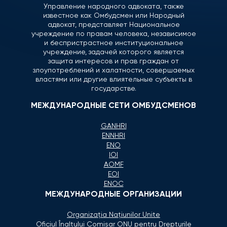
Управление народного адвоката, также
известное как Омбудсмен или Народный
адвокат, представляет Национальное
учреждение по правам человека, независимое
и беспристрастное институциональное
учреждение, задачей которого является
защита интересов и прав граждан от
злоупотреблений и халатности, совершаемых
властями или другие влиятельные субъекты в
государстве.
МЕЖДУНАРОДНЫЕ СЕТИ ОМБУДСМЕНОВ
GANHRI
ENNHRI
ENO
IOI
AOMF
EOI
ENOC
МЕЖДУНАРОДНЫЕ ОРГАНИЗАЦИИ
Organizaţia Naţiunilor Unite
Oficiul Înaltului Comisar ONU pentru Drepturile