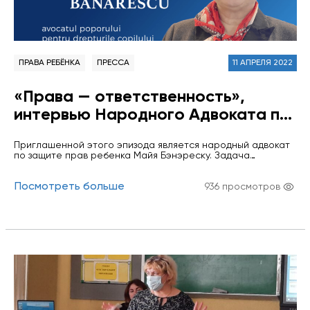
ПРАВА РЕБЁНКА
ПРЕССА
11 АПРЕЛЯ 2022
«Права — ответственность»,
интервью Народного Адвоката по
правам ребёнка Майи Бэнэреску
Приглашенной этого эпизода является народный адвокат
для Информационного портала
по защите прав ребенка Майя Бэнэреску. Задача
правосудия
института омбудсмена, будь то учреждения или
физического лица, заключается в защите граждан от
Посмотреть больше
превышения власти органами публичного управления, и
936 просмотров
он считается символом демократического государства.
Данный эпизод особенный, несколько отличается от всех
предыдущих. Он выполнен совместно с учащейся 10
класса Теоретического лицея им.…