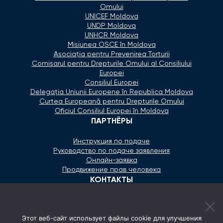
Omului
UNICEF Moldova
UNDP Moldova
UNHCR Moldova
Misiunea OSCE în Moldova
Asociaţia pentru Prevenirea Torturii
Comisarul pentru Drepturile Omului al Consiliului
Europei
Consiliul Europei
Delegaţia Uniunii Europene în Republica Moldova
Curtea Europeană pentru Drepturile Omului
Oficiul Consiliul Europei în Moldova
ПАРТНЁРЫ
Инструкция по подаче
Руководство по подаче заявления
Онлайн-заявка
Продвижение прав человека
КОНТАКТЫ
+373 600 02 657
Этот веб-сайт использует файлы cookie для улучшения
secretariat@ombudsman.md