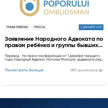
ПРАВА РЕБЁНКА
ПРЕССА
2 ДЕКАБРЯ 2021
Заявление Народного Адвоката по
правам ребёнка и группы бывших и
действующих сотрудников Офиса
Перевод На пресс-конференции от 1 декабря текущего
Народного Адвоката в связи с
года, Народный Адвокат, Наталья Молошаг, выдвинула ряд
уничижительными заявлениями,
обвинений в адрес сотрудников Офиса Народного
Адвоката и предыдущего руководства учреждения,
сделанными в адрес института
Посмотреть больше
подвергла жесткой критике руководство учреждения,
690 просмотров
негативно оценив деятельность Офиса Народного
Омбудсмена, приведенные
Адвоката в период до её назначения. Кроме того, она
заявила, что некоторые из сотрудников отказались помочь
Народным Адвокатом, Натальей
ей при ее…
Молошаг