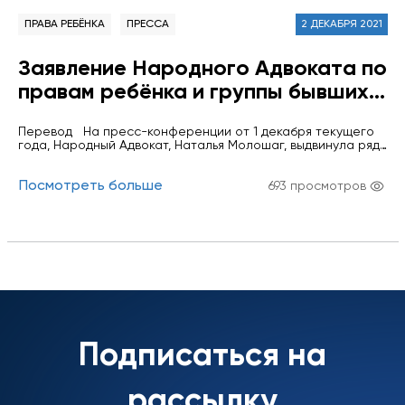
ПРАВА РЕБЁНКА
ПРЕССА
2 ДЕКАБРЯ 2021
Заявление Народного Адвоката по
правам ребёнка и группы бывших и
действующих сотрудников Офиса
Перевод На пресс-конференции от 1 декабря текущего
Народного Адвоката в связи с
года, Народный Адвокат, Наталья Молошаг, выдвинула ряд
уничижительными заявлениями,
обвинений в адрес сотрудников Офиса Народного
Адвоката и предыдущего руководства учреждения,
сделанными в адрес института
Посмотреть больше
подвергла жесткой критике руководство учреждения,
693 просмотров
негативно оценив деятельность Офиса Народного
Омбудсмена, приведенные
Адвоката в период до её назначения. Кроме того, она
заявила, что некоторые из сотрудников отказались помочь
Народным Адвокатом, Натальей
ей при ее…
Молошаг
Подписаться на
рассылку