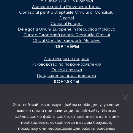
Misiunea OSCE în Moldova
Asociaţia pentru Prevenirea Torturii
Comisarul pentru Drepturile Omului al Consiliului
Europei
Consiliul Europei
Delegaţia Uniunii Europene în Republica Moldova
Curtea Europeană pentru Drepturile Omului
Oficiul Consiliul Europei în Moldova
ПАРТНЁРЫ
Инструкция по подаче
Руководство по подаче заявления
Онлайн-заявка
Продвижение прав человека
КОНТАКТЫ
+373 600 02 657
Этот веб-сайт использует файлы cookie для улучшения
secretariat@ombudsman.md
вашего опыта при навигации по веб-сайту. Из этих
файлов cookie файлы cookie, отнесенные к категории
Улица Каля Ешилор 11/3, Кишинёв
необходимых, сохраняются в вашем браузере,
Понедельник - Пятница: 08:00 - 17:00
поскольку они необходимы для работы основных