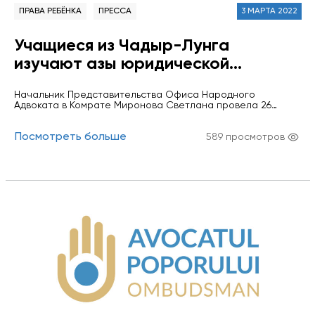
ПРАВА РЕБЁНКА
ПРЕССА
3 МАРТА 2022
Учащиеся из Чадыр-Лунга
изучают азы юридической
грамоты.
Начальник Представительства Офиса Народного
Адвоката в Комрате Миронова Светлана провела 26
февраля встречу с учащимися 7-8 классов гимназии имени
Казмалы города Чадыр-Лунга. Темой семинара была
Посмотреть больше
избрана "Особенности ответстсвенности
589 просмотров
несовершеннолетних" Ребята получили информацию о
различных видах юридической ответственности
несовершеннолетних, в игровой форме участвовали в
различных упражнениях по развитию осознанного
поведения. Были продемонстирированы несколько
видеороликов по указанной теме…