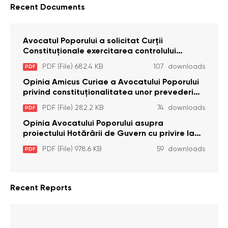
Recent Documents
Avocatul Poporului a solicitat Curţii
Constituţionale exercitarea controlului
constituţionalităţii unor prevederi cu privire la
PDF (File) 682.4 KB
107 downloads
PDF
plata alocației sociale de stat persoanelor
cu dizabilitați care sunt private de liberate
Opinia Amicus Curiae a Avocatului Poporului
privind constituționalitatea unor prevederi
care interzic angajarea în organizațiile de
PDF (File) 282.2 KB
74 downloads
PDF
pază particulară a persoanelor condamnate
pentru comiterea cu intenție a unor infracțiuni
Opinia Avocatului Poporului asupra
a fost luată în considerare de Curtea
proiectului Hotărârii de Guvern cu privire la
Constituțională
aprobarea proiectului de lege privind
PDF (File) 978.6 KB
59 downloads
PDF
activitatea sanitară veterinarăa
Recent Reports