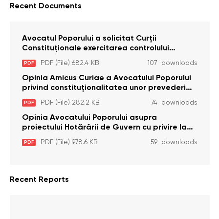
Recent Documents
Avocatul Poporului a solicitat Curţii
Constituţionale exercitarea controlului
constituţionalităţii unor prevederi cu privire la
PDF (File) 682.4 KB
107 downloads
PDF
plata alocației sociale de stat persoanelor
cu dizabilitați care sunt private de liberate
Opinia Amicus Curiae a Avocatului Poporului
privind constituționalitatea unor prevederi
care interzic angajarea în organizațiile de
PDF (File) 282.2 KB
74 downloads
PDF
pază particulară a persoanelor condamnate
pentru comiterea cu intenție a unor infracțiuni
Opinia Avocatului Poporului asupra
a fost luată în considerare de Curtea
proiectului Hotărârii de Guvern cu privire la
Constituțională
aprobarea proiectului de lege privind
PDF (File) 978.6 KB
59 downloads
PDF
activitatea sanitară veterinarăa
Recent Reports