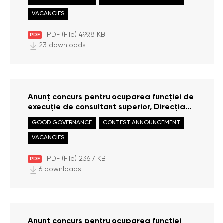
Avocatului Poporului
VACANCIES
PDF (File) 499.8 KB
PDF
23 downloads
Anunț concurs pentru ocuparea funcției de
execuție de consultant superior, Direcția
drepturile copilului
GOOD GOVERNANCE
CONTEST ANNOUNCEMENT
VACANCIES
PDF (File) 236.7 KB
PDF
6 downloads
Anunț concurs pentru ocuparea funcției