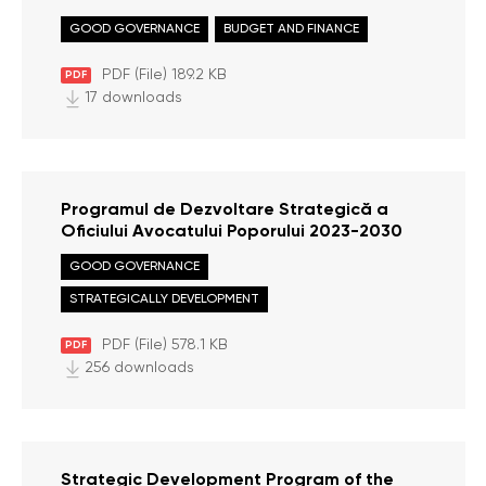
personalul Oficiului Avocatului Poporului în
GOOD GOVERNANCE
BUDGET AND FINANCE
perioada 01 iulie – 30 septembrie 2023
PDF (File) 189.2 KB
PDF
17 downloads
Programul de Dezvoltare Strategică a
Oficiului Avocatului Poporului 2023-2030
GOOD GOVERNANCE
STRATEGICALLY DEVELOPMENT
PDF (File) 578.1 KB
PDF
256 downloads
Strategic Development Program of the