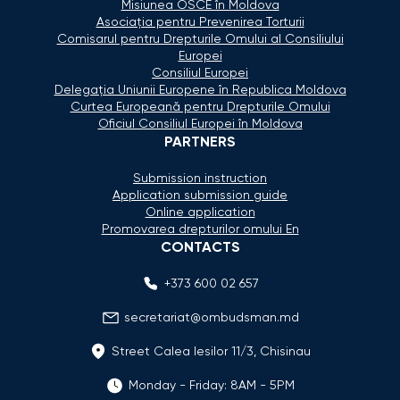
Misiunea OSCE în Moldova
Asociaţia pentru Prevenirea Torturii
Comisarul pentru Drepturile Omului al Consiliului
Europei
Consiliul Europei
Delegaţia Uniunii Europene în Republica Moldova
Curtea Europeană pentru Drepturile Omului
Oficiul Consiliul Europei în Moldova
PARTNERS
Submission instruction
Application submission guide
Online application
Promovarea drepturilor omului En
CONTACTS
+373 600 02 657
secretariat@ombudsman.md
Street Calea Iesilor 11/3, Chisinau
Monday - Friday: 8AM - 5PM