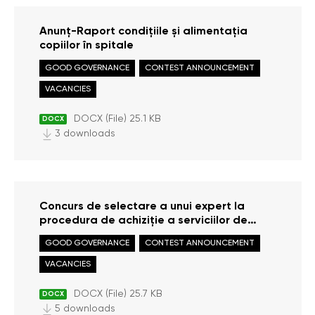
Anunț-Raport condițiile și alimentația
copiilor în spitale
GOOD GOVERNANCE
CONTEST ANNOUNCEMENT
VACANCIES
DOCX (File) 25.1 KB
DOCX
3 downloads
Concurs de selectare a unui expert la
procedura de achiziție a serviciilor de
elaborare a Raportului tematic
GOOD GOVERNANCE
CONTEST ANNOUNCEMENT
„Exploatarea copiilor prin muncă”
VACANCIES
DOCX (File) 25.7 KB
DOCX
5 downloads