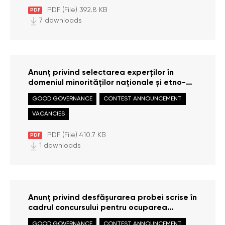
PDF (File) 392.8 KB
PDF
7 downloads
Anunț privind selectarea experților în
domeniul minorităților naționale și etno-
lingvistice din cadrul Instituțiilor Naționale
GOOD GOVERNANCE
CONTEST ANNOUNCEMENT
pentru Drepturile Omului din Republica
Moldova
VACANCIES
PDF (File) 410.7 KB
PDF
1 downloads
Anunț privind desfășurarea probei scrise în
cadrul concursului pentru ocuparea
funcțiilor publice din cadrul Oficiului
GOOD GOVERNANCE
CONTEST ANNOUNCEMENT