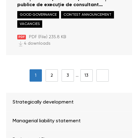
publice de execuție de consultant
principal, Direcția monitorizare și
GOOD GOVERNANCE
CONTEST ANNOUNCEMENT
raportare
VACANCIES
PDF (File) 235.8 KB
PDF
4 downloads
1
2
3
…
13
Strategically development
Managerial liability statement