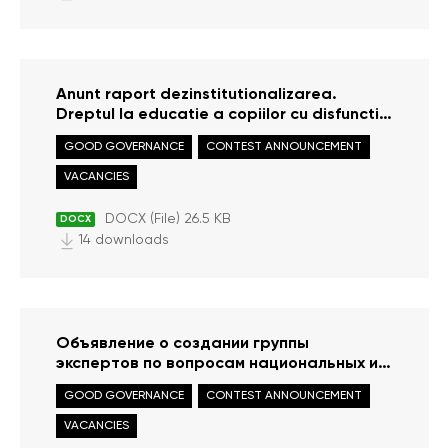
Anunt raport dezinstitutionalizarea.
Dreptul la educatie a copiilor cu disfunctii
senzoriale
GOOD GOVERNANCE
CONTEST ANNOUNCEMENT
VACANCIES
DOCX (File) 26.5 KB
DOCX
14 downloads
Объявление о создании группы
экспертов по вопросам национальных и
этноязыковых меньшинств
GOOD GOVERNANCE
CONTEST ANNOUNCEMENT
VACANCIES