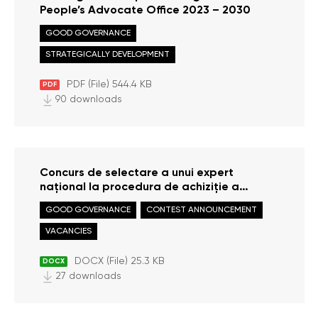
People’s Advocate Office 2023 – 2030
GOOD GOVERNANCE
STRATEGICALLY DEVELOPMENT
PDF (File) 544.4 KB
PDF
90 downloads
Concurs de selectare a unui expert
național la procedura de achiziție a
serviciilor de elaborare a unui Raportului
GOOD GOVERNANCE
CONTEST ANNOUNCEMENT
tematic „Dreptul la educație a copiilor de
etnie romă”
VACANCIES
DOCX (File) 25.3 KB
DOCX
27 downloads