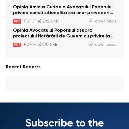
plata alocației sociale de stat persoanelor
cu dizabilitați care sunt private de liberate
Opinia Amicus Curiae a Avocatului Poporului
privind constituționalitatea unor prevederi
care interzic angajarea în organizațiile de
PDF (File) 282.2 KB
74 downloads
PDF
pază particulară a persoanelor condamnate
pentru comiterea cu intenție a unor infracțiuni
Opinia Avocatului Poporului asupra
a fost luată în considerare de Curtea
proiectului Hotărârii de Guvern cu privire la
Constituțională
aprobarea proiectului de lege privind
PDF (File) 978.6 KB
59 downloads
PDF
activitatea sanitară veterinarăa
Recent Reports
Subscribe to the