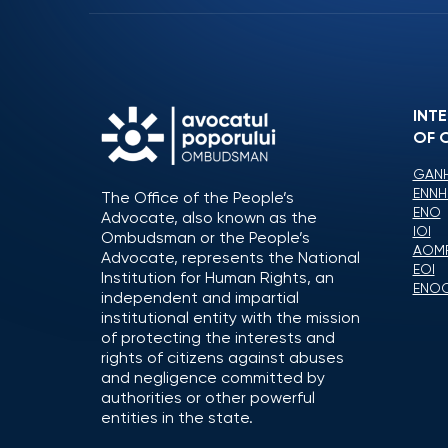
INT
OF 
GANH
ENNH
The Office of the People’s
ENO
Advocate, also known as the
IOI
Ombudsman or the People’s
AOM
Advocate, represents the National
EOI
Institution for Human Rights, an
ENO
independent and impartial
institutional entity with the mission
of protecting the interests and
rights of citizens against abuses
and negligence committed by
authorities or other powerful
entities in the state.