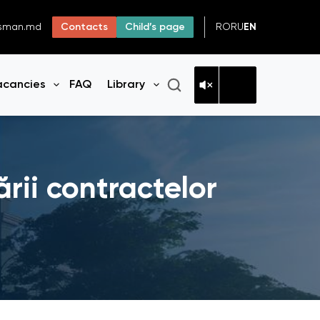
RO
RU
EN
dsman.md
Contacts
Child’s page
acancies
FAQ
Library
n menu
Open menu
Open menu
rii contractelor