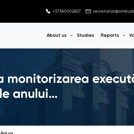
+37360002657
secretariat@ombu
About us
Studies
Reports
V
Open menu
Ope
la monitorizarea execută
le anului…
Raport cu privire la monitorizarea executării contractelor pentru nouă luni ale anului 2019