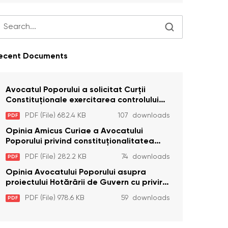
ecent Documents
Avocatul Poporului a solicitat Curţii
Constituţionale exercitarea controlului
constituţionalităţii unor prevederi cu
PDF (File) 682.4 KB
107 downloads
PDF
privire la plata alocației sociale de stat
persoanelor cu dizabilitați care sunt
Opinia Amicus Curiae a Avocatului
private de liberate
Poporului privind constituționalitatea
unor prevederi care interzic angajarea în
PDF (File) 282.2 KB
74 downloads
PDF
organizațiile de pază particulară a
persoanelor condamnate pentru
Opinia Avocatului Poporului asupra
comiterea cu intenție a unor infracțiuni a
proiectului Hotărârii de Guvern cu privire
fost luată în considerare de Curtea
la aprobarea proiectului de lege privind
PDF (File) 978.6 KB
59 downloads
PDF
Constituțională
activitatea sanitară veterinarăa