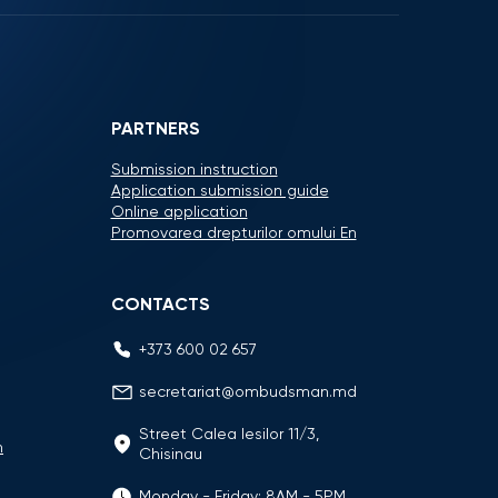
PARTNERS
Submission instruction
Application submission guide
Online application
Promovarea drepturilor omului En
CONTACTS
+373 600 02 657
secretariat@ombudsman.md
Street Calea Iesilor 11/3,
n
Chisinau
Monday - Friday: 8AM - 5PM