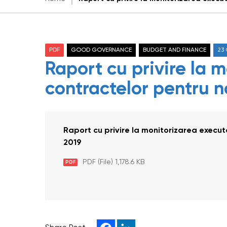
PDF
GOOD GOVERNANCE
BUDGET AND FINANCE
23
Raport cu privire la m
contractelor pentru n
Raport cu privire la monitorizarea execută
2019
PDF (File) 1,178.6 KB
PDF