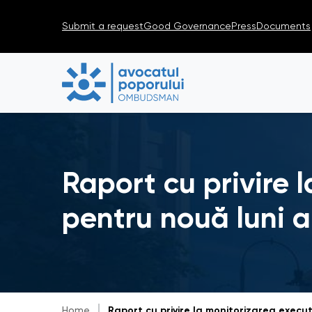
Submit a request
Good Governance
Press
Documents
Raport cu privire 
pentru nouă luni a
Home