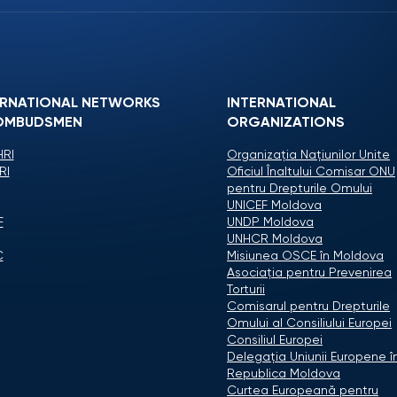
ERNATIONAL NETWORKS
INTERNATIONAL
OMBUDSMEN
ORGANIZATIONS
RI
Organizaţia Naţiunilor Unite
RI
Oficiul Înaltului Comisar ONU
pentru Drepturile Omului
UNICEF Moldova
F
UNDP Moldova
UNHCR Moldova
C
Misiunea OSCE în Moldova
Asociaţia pentru Prevenirea
Torturii
Comisarul pentru Drepturile
Omului al Consiliului Europei
Consiliul Europei
Delegaţia Uniunii Europene î
Republica Moldova
Curtea Europeană pentru