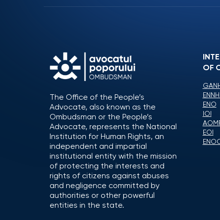
INT
OF 
GANH
ENNH
The Office of the People’s
ENO
Advocate, also known as the
IOI
Ombudsman or the People’s
AOM
Advocate, represents the National
EOI
Institution for Human Rights, an
ENO
independent and impartial
institutional entity with the mission
of protecting the interests and
rights of citizens against abuses
and negligence committed by
authorities or other powerful
entities in the state.