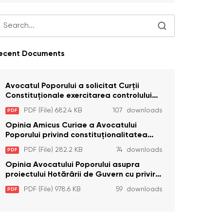
ecent Documents
Avocatul Poporului a solicitat Curţii
Constituţionale exercitarea controlului
constituţionalităţii unor prevederi cu
PDF (File) 682.4 KB
107 downloads
PDF
privire la plata alocației sociale de stat
persoanelor cu dizabilitați care sunt
Opinia Amicus Curiae a Avocatului
private de liberate
Poporului privind constituționalitatea
unor prevederi care interzic angajarea în
PDF (File) 282.2 KB
74 downloads
PDF
organizațiile de pază particulară a
persoanelor condamnate pentru
Opinia Avocatului Poporului asupra
comiterea cu intenție a unor infracțiuni a
proiectului Hotărârii de Guvern cu privire
fost luată în considerare de Curtea
la aprobarea proiectului de lege privind
PDF (File) 978.6 KB
59 downloads
PDF
Constituțională
activitatea sanitară veterinarăa