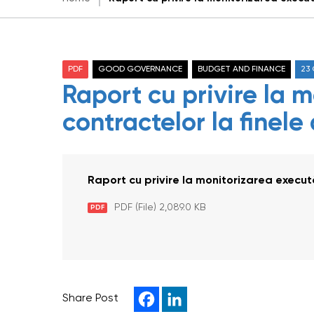
PDF
GOOD GOVERNANCE
BUDGET AND FINANCE
23
Raport cu privire la m
contractelor la finele
Raport cu privire la monitorizarea execută
PDF (File) 2,089.0 KB
PDF
Share Post