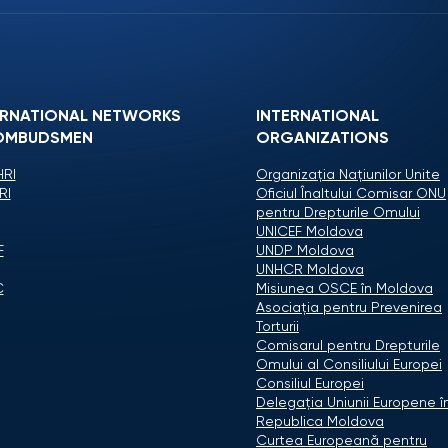
ERNATIONAL NETWORKS
INTERNATIONAL
OMBUDSMEN
ORGANIZATIONS
RI
Organizaţia Naţiunilor Unite
RI
Oficiul Înaltului Comisar ONU
pentru Drepturile Omului
UNICEF Moldova
F
UNDP Moldova
UNHCR Moldova
C
Misiunea OSCE în Moldova
Asociaţia pentru Prevenirea
Torturii
Comisarul pentru Drepturile
Omului al Consiliului Europei
Consiliul Europei
Delegaţia Uniunii Europene î
Republica Moldova
Curtea Europeană pentru