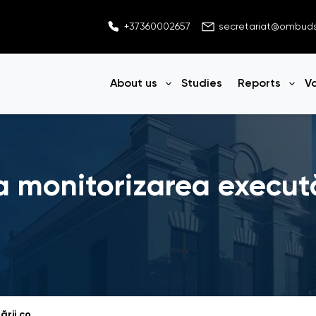
+37360002657
secretariat@ombu
About us
Studies
Reports
V
Open menu
Ope
la monitorizarea execută
Raport cu privire la monitorizarea executării contractelor la finele anului 2019