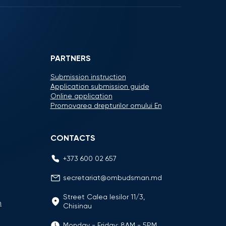
PARTNERS
Submission instruction
Application submission guide
Online application
Promovarea drepturilor omului En
CONTACTS
+373 600 02 657
secretariat@ombudsman.md
Street Calea Iesilor 11/3,
n
Chisinau
Monday - Friday: 8AM - 5PM