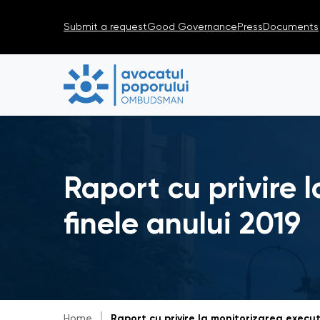
Submit a request
Good Governance
Press
Documents
Raport cu privire 
finele anului 2019
Home