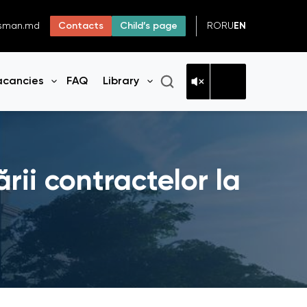
RO
RU
EN
dsman.md
Contacts
Child’s page
acancies
FAQ
Library
n menu
Open menu
Open menu
rii contractelor la