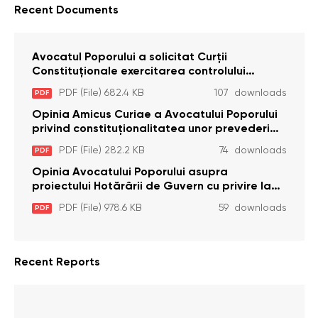
Recent Documents
Avocatul Poporului a solicitat Curţii
Constituţionale exercitarea controlului
constituţionalităţii unor prevederi cu privire la
PDF (File) 682.4 KB
107 downloads
PDF
plata alocației sociale de stat persoanelor
cu dizabilitați care sunt private de liberate
Opinia Amicus Curiae a Avocatului Poporului
privind constituționalitatea unor prevederi
care interzic angajarea în organizațiile de
PDF (File) 282.2 KB
74 downloads
PDF
pază particulară a persoanelor condamnate
pentru comiterea cu intenție a unor infracțiuni
Opinia Avocatului Poporului asupra
a fost luată în considerare de Curtea
proiectului Hotărârii de Guvern cu privire la
Constituțională
aprobarea proiectului de lege privind
PDF (File) 978.6 KB
59 downloads
PDF
activitatea sanitară veterinarăa
Recent Reports