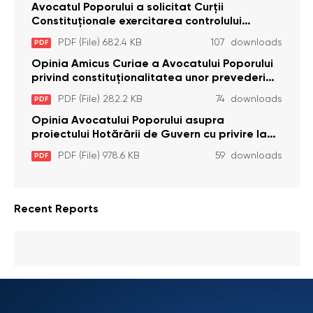
Avocatul Poporului a solicitat Curţii
Constituţionale exercitarea controlului
constituţionalităţii unor prevederi cu privire la
PDF (File) 682.4 KB
107 downloads
PDF
plata alocației sociale de stat persoanelor
cu dizabilitați care sunt private de liberate
Opinia Amicus Curiae a Avocatului Poporului
privind constituționalitatea unor prevederi
care interzic angajarea în organizațiile de
PDF (File) 282.2 KB
74 downloads
PDF
pază particulară a persoanelor condamnate
pentru comiterea cu intenție a unor infracțiuni
Opinia Avocatului Poporului asupra
a fost luată în considerare de Curtea
proiectului Hotărârii de Guvern cu privire la
Constituțională
aprobarea proiectului de lege privind
PDF (File) 978.6 KB
59 downloads
PDF
activitatea sanitară veterinarăa
Recent Reports