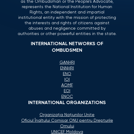
as the Ombudsman or the People’s Advocate,
represents the National Institution for Human
Rights, an independent and impartial
institutional entity with the mission of protecting
the interests and rights of citizens against
abuses and negligence committed by
authorities or other powerful entities in the state.
INTERNATIONAL NETWORKS OF
OMBUDSMEN
GANHRI
ENNHRI
ENO
IOI
AOMF
EOI
ENOC
INTERNATIONAL ORGANIZATIONS
Organizaţia Naţiunilor Unite
Oficiul Înaltului Comisar ONU pentru Drepturile
Omului
UNICEF Moldova