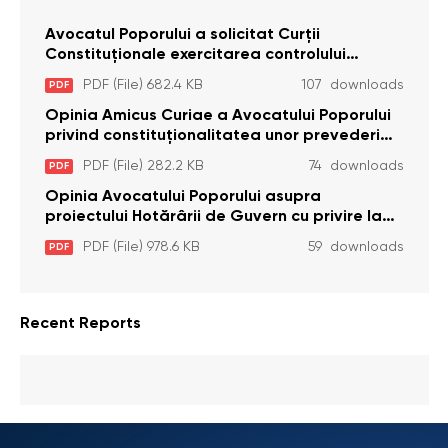
Avocatul Poporului a solicitat Curţii
Constituţionale exercitarea controlului
constituţionalităţii unor prevederi cu privire la
PDF (File) 682.4 KB
107 downloads
PDF
plata alocației sociale de stat persoanelor
cu dizabilitați care sunt private de liberate
Opinia Amicus Curiae a Avocatului Poporului
privind constituționalitatea unor prevederi
care interzic angajarea în organizațiile de
PDF (File) 282.2 KB
74 downloads
PDF
pază particulară a persoanelor condamnate
pentru comiterea cu intenție a unor infracțiuni
Opinia Avocatului Poporului asupra
a fost luată în considerare de Curtea
proiectului Hotărârii de Guvern cu privire la
Constituțională
aprobarea proiectului de lege privind
PDF (File) 978.6 KB
59 downloads
PDF
activitatea sanitară veterinarăa
Recent Reports