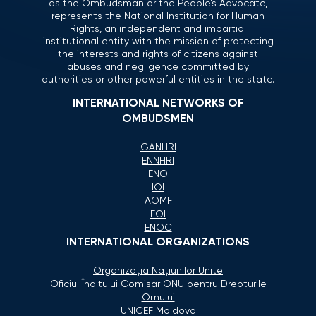
as the Ombudsman or the People’s Advocate,
represents the National Institution for Human
Rights, an independent and impartial
institutional entity with the mission of protecting
the interests and rights of citizens against
abuses and negligence committed by
authorities or other powerful entities in the state.
INTERNATIONAL NETWORKS OF
OMBUDSMEN
GANHRI
ENNHRI
ENO
IOI
AOMF
EOI
ENOC
INTERNATIONAL ORGANIZATIONS
Organizaţia Naţiunilor Unite
Oficiul Înaltului Comisar ONU pentru Drepturile
Omului
UNICEF Moldova