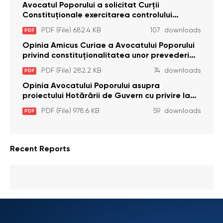
Avocatul Poporului a solicitat Curţii
Constituţionale exercitarea controlului
constituţionalităţii unor prevederi cu privire la
PDF (File) 682.4 KB
107 downloads
PDF
plata alocației sociale de stat persoanelor
cu dizabilitați care sunt private de liberate
Opinia Amicus Curiae a Avocatului Poporului
privind constituționalitatea unor prevederi
care interzic angajarea în organizațiile de
PDF (File) 282.2 KB
74 downloads
PDF
pază particulară a persoanelor condamnate
pentru comiterea cu intenție a unor infracțiuni
Opinia Avocatului Poporului asupra
a fost luată în considerare de Curtea
proiectului Hotărârii de Guvern cu privire la
Constituțională
aprobarea proiectului de lege privind
PDF (File) 978.6 KB
59 downloads
PDF
activitatea sanitară veterinarăa
Recent Reports