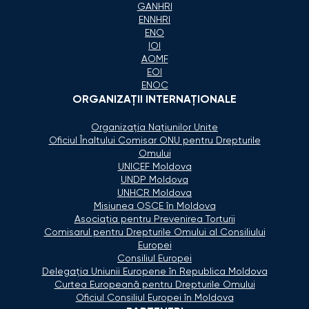
GANHRI
ENNHRI
ENO
IOI
AOMF
EOI
ENOC
ORGANIZAŢII INTERNAŢIONALE
Organizaţia Naţiunilor Unite
Oficiul Înaltului Comisar ONU pentru Drepturile
Omului
UNICEF Moldova
UNDP Moldova
UNHCR Moldova
Misiunea OSCE în Moldova
Asociaţia pentru Prevenirea Torturii
Comisarul pentru Drepturile Omului al Consiliului
Europei
Consiliul Europei
Delegaţia Uniunii Europene în Republica Moldova
Curtea Europeană pentru Drepturile Omului
Oficiul Consiliul Europei în Moldova