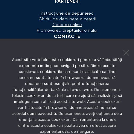
PARTENERI
Instrucțiune de depunerea
Ghidul de depunere a cererii
Cererea online
Promovarea drepturilor omului
CONTACTE
+373 600 02 657
Acest site web folosește cookie-uri pentru a vă îmbunătăți
secretariat@ombudsman.md
experiența în timp ce navigați pe site. Dintre aceste
cookie-uri, cookie-urile care sunt clasificate ca fiind
Strada Calea Ieşilor 11/3, Chişinău
necesare sunt stocate în browser-ul dumneavoastră,
Luni - Vineri: 08:00 - 17:00
deoarece sunt esențiale pentru funcționarea
funcționalităților de bază ale site-ului web. De asemenea,
REȚELE SOCIALE
folosim cookie-uri de la terți care ne ajută să analizăm și să
înțelegem cum utilizați acest site web. Aceste cookie-uri
vor fi stocate în browser-ul dumneavoastră numai cu
acordul dumneavoastră. De asemenea, aveți opțiunea de a
renunța la aceste cookie-uri. Dar renunțarea la unele
dintre aceste cookie-uri poate avea un efect asupra
experienței dvs. de navigare.